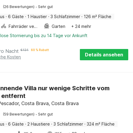
·
(26 Bewertungen)
Sehr gut
aus
·
6 Gäste
·
1 Haustier
·
3 Schlafzimmer
·
126 m² Fläche
Fahrräder verfügbar
Garten
+ 24 mehr
lose Stornierung bis zu 14 Tage vor Ankunft
ro Nacht
€
434
60 % Rabatt
Details ansehen
iche Kosten
nnende Villa nur wenige Schritte vom
 entfernt
Pescador, Costa Brava, Costa Brava
·
(59 Bewertungen)
Sehr gut
aus
·
6 Gäste
·
2 Haustiere
·
3 Schlafzimmer
·
324 m² Fläche