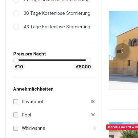
30 Tage Kostenlose Stornierung
43 Tage Kostenlose Stornierung
Preis pro Nacht
€10
€5000
Annehmlichkeiten
Privatpool
30
Pool
90
Belvilla Award Wi
Whirlwanne
3