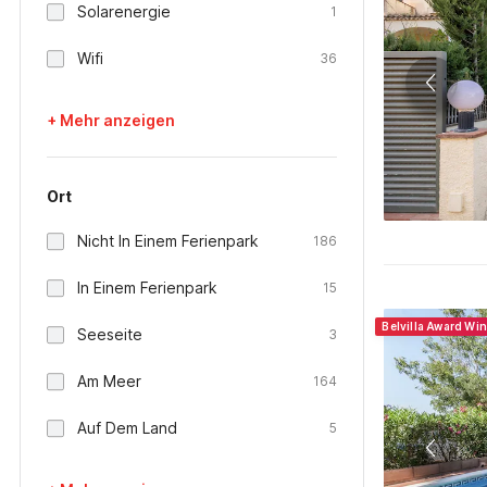
Solarenergie
1
Wifi
36
+ Mehr anzeigen
Ort
Nicht In Einem Ferienpark
186
In Einem Ferienpark
15
Belvilla Award Wi
Seeseite
3
Am Meer
164
Auf Dem Land
5