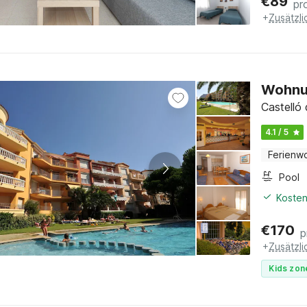
€
89
pr
+
Zusätzl
Wohnun
Castelló
4.1 / 5
Ferienw
Pool
Kosten
€
170
p
+
Zusätzl
Kids zon