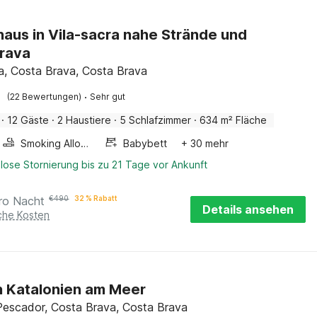
haus in Vila-sacra nahe Strände und
rava
ra, Costa Brava, Costa Brava
·
(22 Bewertungen)
Sehr gut
·
12 Gäste
·
2 Haustiere
·
5 Schlafzimmer
·
634 m² Fläche
Smoking Allowed
Babybett
+ 30 mehr
lose Stornierung bis zu 21 Tage vor Ankunft
ro Nacht
€
490
32 % Rabatt
Details ansehen
iche Kosten
n Katalonien am Meer
Pescador, Costa Brava, Costa Brava