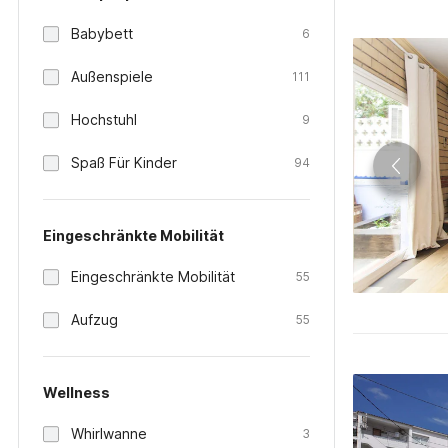
Babybett
6
Außenspiele
111
Hochstuhl
9
Spaß Für Kinder
94
Eingeschränkte Mobilität
Eingeschränkte Mobilität
55
Aufzug
55
Wellness
Whirlwanne
3