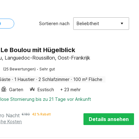
Sortieren nach
Beliebtheit
n Le Boulou mit Hügelblick
u, Languedoc-Roussillon, Oost-Frankrijk
·
(25 Bewertungen)
Sehr gut
Gäste
·
1 Haustier
·
2 Schlafzimmer
·
100 m² Fläche
Garten
Esstisch
+ 23 mehr
lose Stornierung bis zu 21 Tage vor Ankunft
ro Nacht
€
180
42 % Rabatt
Details ansehen
iche Kosten