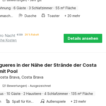
·
(21 Bewertungen)
Sehr gut
ohnung
·
6 Gäste
·
3 Schlafzimmer
·
55 m² Fläche
Waschmaschine
Dusche
Toaster
+ 20 mehr
ro Nacht
€
139
26 % Rabatt
Details ansehen
iche Kosten
Figueres in der Nähe der Strände der Costa
mit Pool
 Costa Brava, Costa Brava
·
(21 Bewertungen)
Ausgezeichnet
aus
·
10 Gäste
·
2 Haustiere
·
4 Schlafzimmer
·
135 m² Fläche
n
Spaß für Kinder
Außenspiele
+ 23 mehr