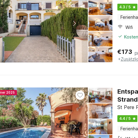
4.3 / 5
Ferienh
Wifi
Kosten
€
173
p
+
Zusätzl
Entspa
nner 2025
Strand
St Pere 
4.4 / 5
Ferienh