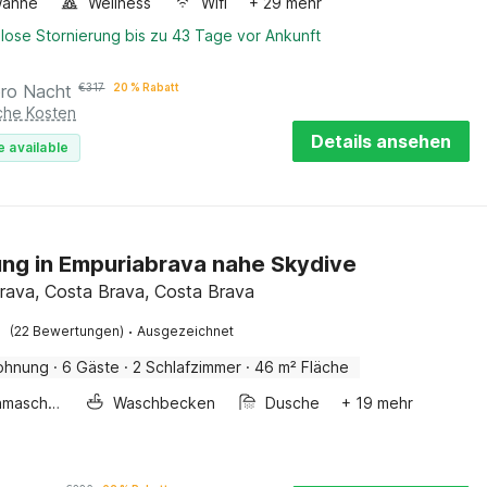
wanne
Wellness
Wifi
+ 29 mehr
lose Stornierung bis zu 43 Tage vor Ankunft
pro Nacht
€
317
20 % Rabatt
iche Kosten
Details ansehen
e available
g in Empuriabrava nahe Skydive
rava, Costa Brava, Costa Brava
·
(22 Bewertungen)
Ausgezeichnet
ohnung
·
6 Gäste
·
2 Schlafzimmer
·
46 m² Fläche
Waschmaschine
Waschbecken
Dusche
+ 19 mehr