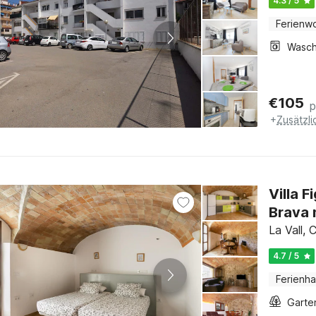
4.3 / 5
Ferienw
€
105
p
+
Zusätzl
Villa 
Brava 
La Vall,
4.7 / 5
Ferienh
Garte