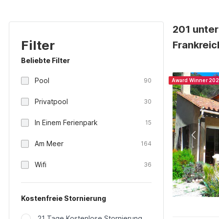
201 unter
Filter
Frankreic
Beliebte Filter
Pool
90
Award Winner 20
Privatpool
30
In Einem Ferienpark
15
Am Meer
164
Wifi
36
Kostenfreie Stornierung
21 Tage Kostenlose Stornierung