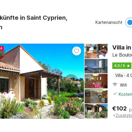
künfte in Saint Cyprien,
Kartenansicht
h
Villa i
24
Le Boulo
4.3 / 5
Villa
·
4 
Wifi
Kosten
€
102
p
+
Zusätzl