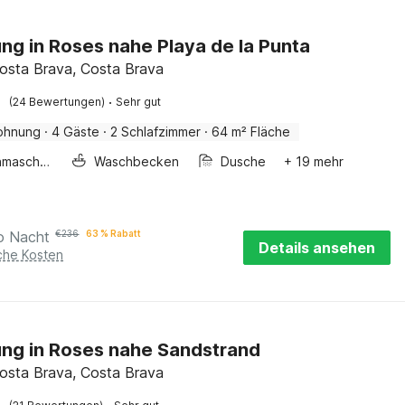
g in Roses nahe Playa de la Punta
osta Brava, Costa Brava
·
(24 Bewertungen)
Sehr gut
ohnung
·
4 Gäste
·
2 Schlafzimmer
·
64 m² Fläche
Waschmaschine
Waschbecken
Dusche
+ 19 mehr
o Nacht
€
236
63 % Rabatt
Details ansehen
iche Kosten
ng in Roses nahe Sandstrand
osta Brava, Costa Brava