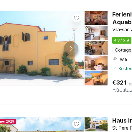
Ferien
Aquab
Vila-sac
4.3 / 5
Cottage
Wifi
Kosten
€
321
p
+
Zusätzl
Haus i
nner 2025
St Pere 