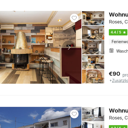
Wohnun
Roses, C
4.4 / 5
Ferienw
€
90
pr
+
Zusätzl
Wohnu
Roses, C