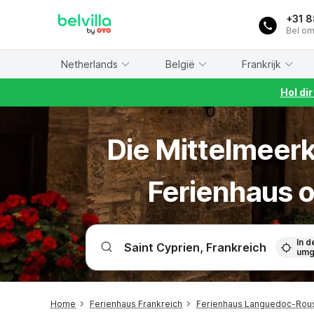
WIZARD MEMBER
+31 
Bel om
Netherlands
België
Frankrijk
Hol di
Die Mittelmeerk
Ferienhaus o
In d
umg
Home
Ferienhaus Frankreich
Ferienhaus Languedoc-Rous