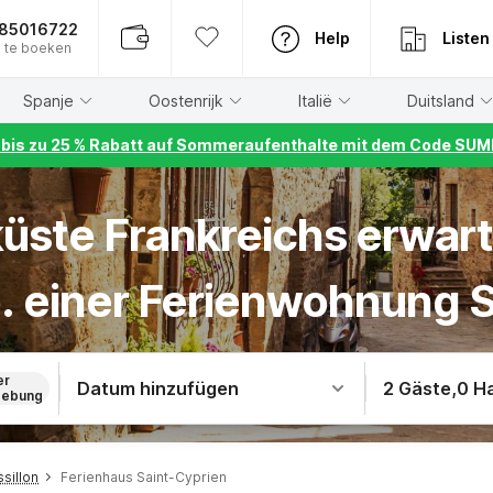
885016722
Help
Listen
 te boeken
Spanje
Oostenrijk
Italië
Duitsland
r bis zu 25 % Rabatt auf Sommeraufenthalte mit dem Code S
üste Frankreichs erwart
. einer Ferienwohnung 
er
Datum hinzufügen
2 Gäste
,
0 H
ebung
sillon
Ferienhaus Saint-Cyprien