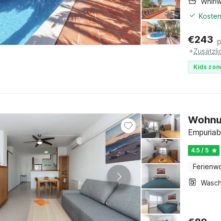
Whirl
Kosten
€
243
+
Zusätzl
Kids zon
Wohnun
Empuriab
4.5 / 5
Ferienw