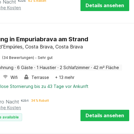
o Nacht
€
226
62 % Rabatt
Details ansehen
iche Kosten
g in Empuriabrava am Strand
 d'Empúries, Costa Brava, Costa Brava
·
(34 Bewertungen)
Sehr gut
ohnung
·
6 Gäste
·
1 Haustier
·
2 Schlafzimmer
·
42 m² Fläche
Wifi
Terrasse
+ 13 mehr
lose Stornierung bis zu 43 Tage vor Ankunft
ro Nacht
€
254
34 % Rabatt
iche Kosten
Details ansehen
e available