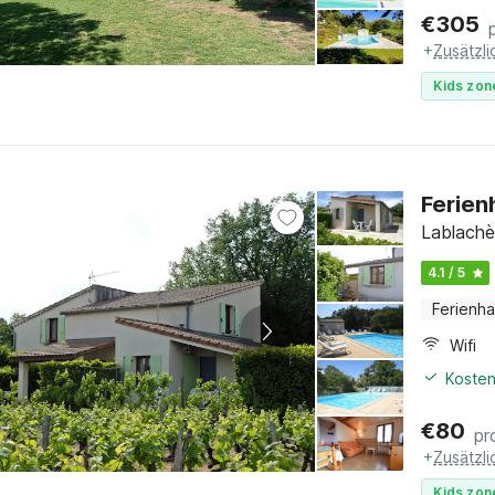
€
305
+
Zusätzl
Kids zon
Ferien
Lablachè
4.1 / 5
Ferienh
Wifi
Kosten
€
80
pr
+
Zusätzl
Kids zon