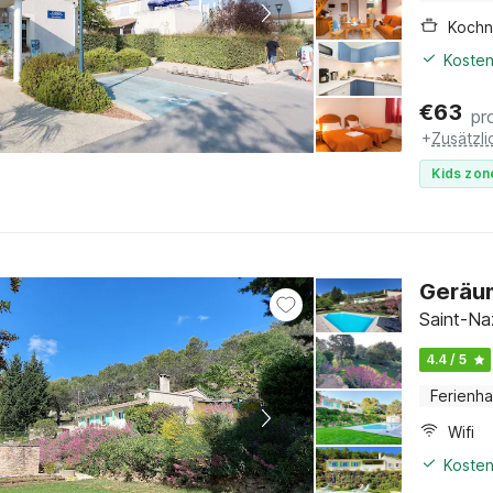
Kochn
Kosten
€
63
pr
+
Zusätzl
Kids zon
Geräum
Saint-Na
4.4 / 5
Ferienh
Wifi
Kosten