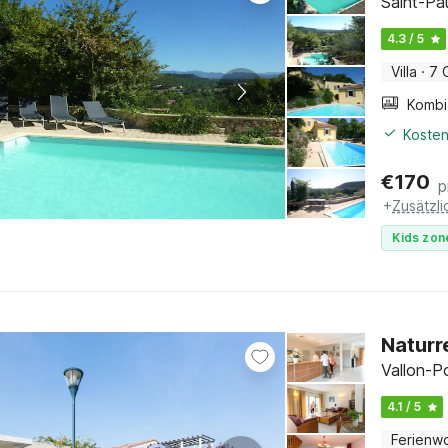
Saint-Pa
4.3 / 5
Villa
·
7 
Kosten
€
170
p
+
Zusätzl
Kids zon
Naturr
Vallon-P
4.1 / 5
Ferienw