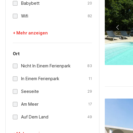
Babybett
20
Wifi
82
+ Mehr anzeigen
Ort
Nicht In Einem Ferienpark
83
In Einem Ferienpark
11
Seeseite
29
Am Meer
17
Auf Dem Land
49