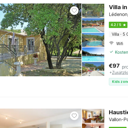
Villa 
Lédenon,
4.2 / 5
Villa
·
5 
Wifi
Kosten
€
97
pr
+
Zusätzl
Kids zon
Hausti
Vallon-P