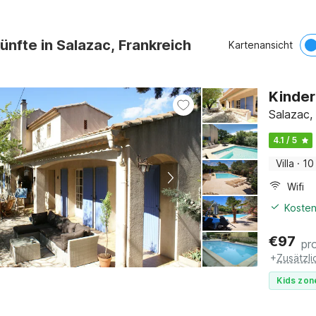
ünfte in Salazac, Frankreich
Kartenansicht
Kinder
Salazac,
4.1 / 5
Villa
·
10
Wifi
Kosten
€
97
pr
+
Zusätzl
Kids zon