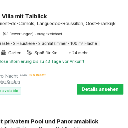
Villa mit Talblick
urent-de-Carnols, Languedoc-Roussillon, Oost-Frankrijk
·
(93 Bewertungen)
Ausgezeichnet
Gäste
·
2 Haustiere
·
2 Schlafzimmer
·
100 m² Fläche
Garten
Spaß für Kinder
+ 24 mehr
lose Stornierung bis zu 43 Tage vor Ankunft
ro Nacht
€
136
10 % Rabatt
iche Kosten
Details ansehen
e available
mit privatem Pool und Panoramablick