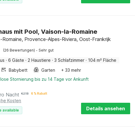
haus mit Pool, Vaison-la-Romaine
a-Romaine, Provence-Alpes-Riviera, Oost-Frankrijk
·
(26 Bewertungen)
Sehr gut
aus
·
6 Gäste
·
2 Haustiere
·
3 Schlafzimmer
·
104 m² Fläche
Babybett
Garten
+ 33 mehr
lose Stornierung bis zu 14 Tage vor Ankunft
ro Nacht
€
218
6 % Rabatt
iche Kosten
Details ansehen
e available