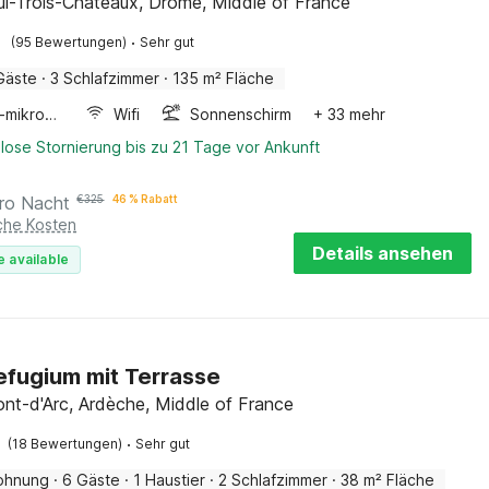
ul-Trois-Châteaux, Drome, Middle of France
·
(95 Bewertungen)
Sehr gut
Gäste
·
3 Schlafzimmer
·
135 m² Fläche
Kombi-mikrowelle
Wifi
Sonnenschirm
+ 33 mehr
lose Stornierung bis zu 21 Tage vor Ankunft
ro Nacht
€
325
46 % Rabatt
iche Kosten
Details ansehen
e available
efugium mit Terrasse
ont-d'Arc, Ardèche, Middle of France
·
(18 Bewertungen)
Sehr gut
ohnung
·
6 Gäste
·
1 Haustier
·
2 Schlafzimmer
·
38 m² Fläche