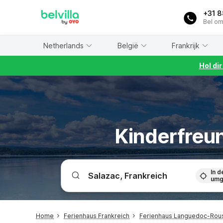
WIZARD MEMBER
+31 
Bel om
Netherlands
België
Frankrijk
Hol di
Kinderfreun
In d
umg
Home
Ferienhaus Frankreich
Ferienhaus Languedoc-Rous