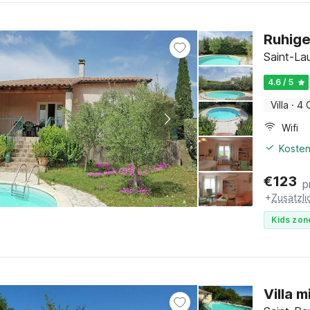
Ruhige 
Saint-La
4.6 / 5
Villa
·
4 
Wifi
Kosten
€
123
p
+
Zusätzl
Kids zon
Villa 