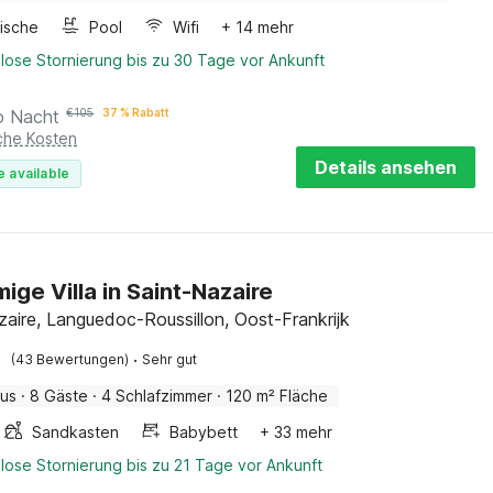
ische
Pool
Wifi
+ 14 mehr
lose Stornierung bis zu 30 Tage vor Ankunft
o Nacht
€
105
37 % Rabatt
iche Kosten
Details ansehen
e available
ige Villa in Saint-Nazaire
zaire, Languedoc-Roussillon, Oost-Frankrijk
·
(43 Bewertungen)
Sehr gut
aus
·
8 Gäste
·
4 Schlafzimmer
·
120 m² Fläche
Sandkasten
Babybett
+ 33 mehr
lose Stornierung bis zu 21 Tage vor Ankunft