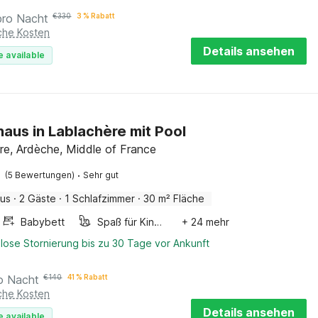
pro Nacht
€
330
3 % Rabatt
iche Kosten
Details ansehen
e available
haus in Lablachère mit Pool
re, Ardèche, Middle of France
·
(5 Bewertungen)
Sehr gut
aus
·
2 Gäste
·
1 Schlafzimmer
·
30 m² Fläche
Babybett
Spaß für Kinder
+ 24 mehr
lose Stornierung bis zu 30 Tage vor Ankunft
o Nacht
€
140
41 % Rabatt
iche Kosten
Details ansehen
e available