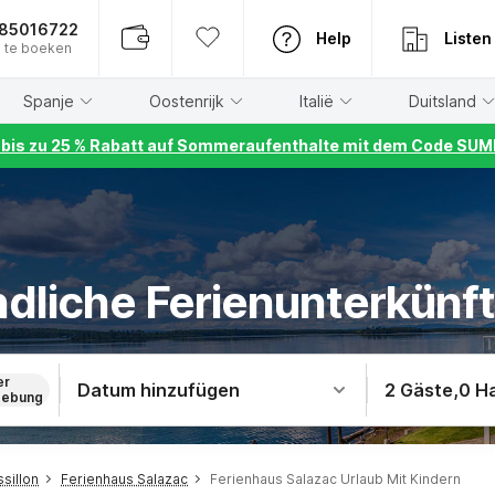
885016722
Help
Listen
 te boeken
Spanje
Oostenrijk
Italië
Duitsland
r bis zu 25 % Rabatt auf Sommeraufenthalte mit dem Code S
dliche Ferienunterkünft
er
Datum hinzufügen
2 Gäste
,
0 H
ebung
sillon
Ferienhaus Salazac
Ferienhaus Salazac Urlaub Mit Kindern