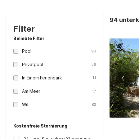
94 unterk
Filter
Beliebte Filter
Pool
93
Privatpool
56
In Einem Ferienpark
11
Am Meer
17
Wifi
82
Kostenfreie Stornierung
21 Tage Kostenlose Stornierung