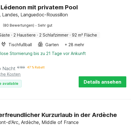
in Lédenon mit privatem Pool
 Landes, Languedoc-Roussillon
·
(80 Bewertungen)
Sehr gut
Gäste
·
2 Haustiere
·
2 Schlafzimmer
·
92 m² Fläche
Tischfußball
Garten
+ 28 mehr
lose Stornierung bis zu 21 Tage vor Ankunft
o Nacht
€
189
47 % Rabatt
iche Kosten
Details ansehen
e available
erfreundlicher Kurzurlaub in der Ardèche
ont-d'Arc, Ardèche, Middle of France