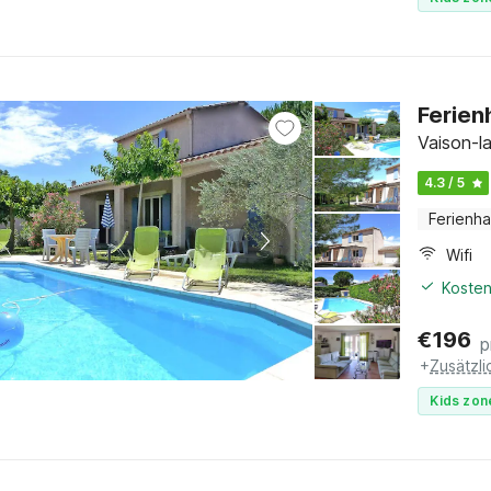
Ferien
Vaison-l
4.3 / 5
Ferienh
Wifi
Kosten
€
196
p
+
Zusätzl
Kids zon