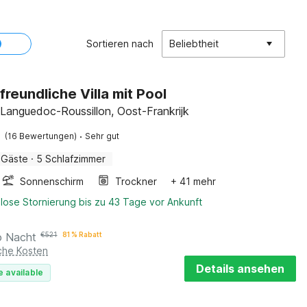
Sortieren nach
Beliebtheit
freundliche Villa mit Pool
 Languedoc-Roussillon, Oost-Frankrijk
·
(16 Bewertungen)
Sehr gut
 Gäste
·
5 Schlafzimmer
Sonnenschirm
Trockner
+ 41 mehr
lose Stornierung bis zu 43 Tage vor Ankunft
o Nacht
€
521
81 % Rabatt
iche Kosten
Details ansehen
e available