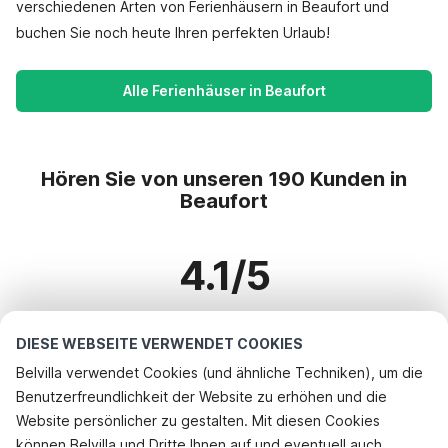
verschiedenen Arten von Ferienhäusern in Beaufort und
buchen Sie noch heute Ihren perfekten Urlaub!
Alle Ferienhäuser in Beaufort
Hören Sie von unseren 190 Kunden in
Beaufort
4.1/5
Basierend auf mehr als 190 Bewertungen zu 141 Häusern
DIESE WEBSEITE VERWENDET COOKIES
Belvilla verwendet Cookies (und ähnliche Techniken), um die
Benutzerfreundlichkeit der Website zu erhöhen und die
Beliebteste Reiseziele für Urlaub
Rufen Sie an, um zu buchen
Website persönlicher zu gestalten. Mit diesen Cookies
können Belvilla und Dritte Ihnen auf und eventuell auch
Top-Städte mit Top-Annehmlichkeiten für den Urlaub