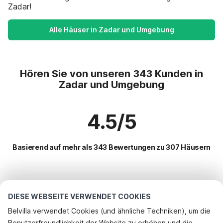
Zadar!
Alle Häuser in Zadar und Umgebung
Hören Sie von unseren 343 Kunden in
Zadar und Umgebung
4.5/5
Basierend auf mehr als 343 Bewertungen zu 307 Häusern
Beliebteste Reiseziele für Urlaub
DIESE WEBSEITE VERWENDET COOKIES
Beliebte Ausstattungen für Urlaub in Zadar und umgebung
Belvilla verwendet Cookies (und ähnliche Techniken), um die
Benutzerfreundlichkeit der Website zu erhöhen und die
Ferienhaus am Meer