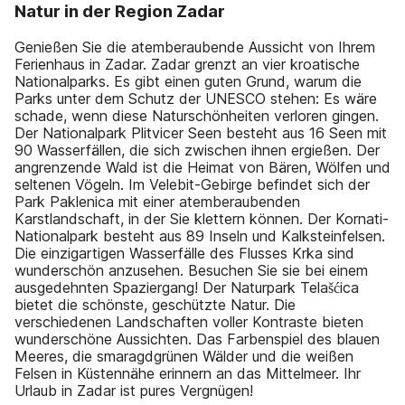
Natur in der Region Zadar
Genießen Sie die atemberaubende Aussicht von Ihrem
Ferienhaus in Zadar. Zadar grenzt an vier kroatische
Nationalparks. Es gibt einen guten Grund, warum die
Parks unter dem Schutz der UNESCO stehen: Es wäre
schade, wenn diese Naturschönheiten verloren gingen.
Der Nationalpark Plitvicer Seen besteht aus 16 Seen mit
90 Wasserfällen, die sich zwischen ihnen ergießen. Der
angrenzende Wald ist die Heimat von Bären, Wölfen und
seltenen Vögeln. Im Velebit-Gebirge befindet sich der
Park Paklenica mit einer atemberaubenden
Karstlandschaft, in der Sie klettern können. Der Kornati-
Nationalpark besteht aus 89 Inseln und Kalksteinfelsen.
Die einzigartigen Wasserfälle des Flusses Krka sind
wunderschön anzusehen. Besuchen Sie sie bei einem
ausgedehnten Spaziergang! Der Naturpark Telašćica
bietet die schönste, geschützte Natur. Die
verschiedenen Landschaften voller Kontraste bieten
wunderschöne Aussichten. Das Farbenspiel des blauen
Meeres, die smaragdgrünen Wälder und die weißen
Felsen in Küstennähe erinnern an das Mittelmeer. Ihr
Urlaub in Zadar ist pures Vergnügen!