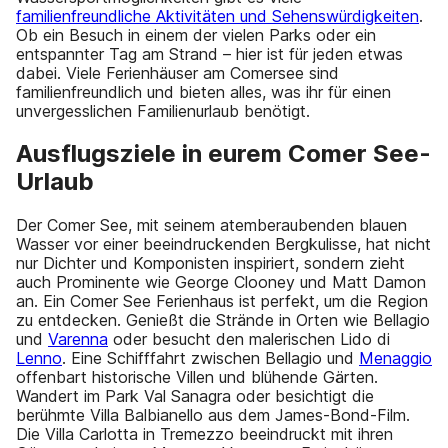
familienfreundliche Aktivitäten und Sehenswürdigkeiten
.
Ob ein Besuch in einem der vielen Parks oder ein
entspannter Tag am Strand – hier ist für jeden etwas
dabei. Viele Ferienhäuser am Comersee sind
familienfreundlich und bieten alles, was ihr für einen
unvergesslichen Familienurlaub benötigt.
Ausflugsziele in eurem Comer See-
Urlaub
Der Comer See, mit seinem atemberaubenden blauen
Wasser vor einer beeindruckenden Bergkulisse, hat nicht
nur Dichter und Komponisten inspiriert, sondern zieht
auch Prominente wie George Clooney und Matt Damon
an. Ein Comer See Ferienhaus ist perfekt, um die Region
zu entdecken. Genießt die Strände in Orten wie Bellagio
und
Varenna
oder besucht den malerischen Lido di
Lenno
. Eine Schifffahrt zwischen Bellagio und
Menaggio
offenbart historische Villen und blühende Gärten.
Wandert im Park Val Sanagra oder besichtigt die
berühmte Villa Balbianello aus dem James-Bond-Film.
Die Villa Carlotta in Tremezzo beeindruckt mit ihren