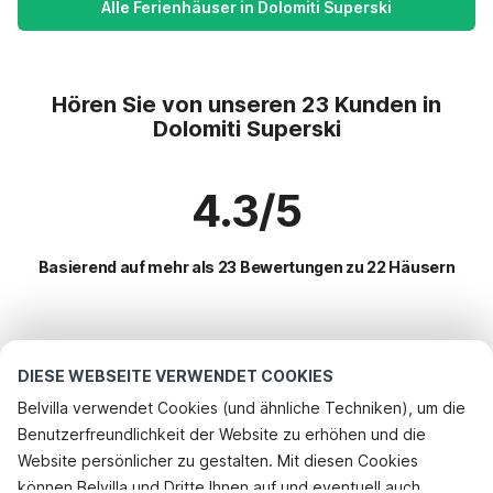
Alle Ferienhäuser in Dolomiti Superski
Hören Sie von unseren 23 Kunden in
Dolomiti Superski
4.3/5
Basierend auf mehr als 23 Bewertungen zu 22 Häusern
Beliebteste Reiseziele für Urlaub
DIESE WEBSEITE VERWENDET COOKIES
Beliebte Ausstattungen für Urlaub in Dolomiti superski
Belvilla verwendet Cookies (und ähnliche Techniken), um die
Benutzerfreundlichkeit der Website zu erhöhen und die
Ferienhaus im Skigebiet
Top-Regionen mit Top-Annehmlichkeiten für den Urlaub
Rufen Sie an, um zu buchen
Website persönlicher zu gestalten. Mit diesen Cookies
Urlaub mit Hund - Haustierfreundliche Ferienunterkünfte
Urlaub mit Hund - Haustierfreundliche Ferienunterkünfte norditalien
können Belvilla und Dritte Ihnen auf und eventuell auch
Top-Städte mit Top-Annehmlichkeiten für den Urlaub