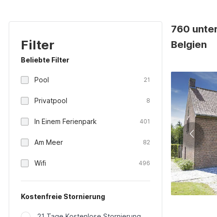
760 unter
Filter
Belgien
Beliebte Filter
Pool
21
Privatpool
8
In Einem Ferienpark
401
Am Meer
82
Wifi
496
Kostenfreie Stornierung
21 Tage Kostenlose Stornierung