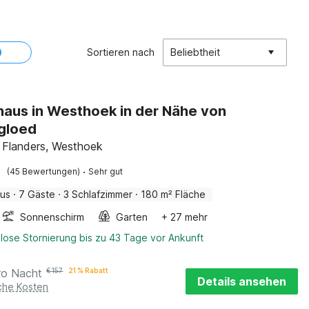
Sortieren nach
Beliebtheit
haus in Westhoek in der Nähe von
gloed
, Flanders, Westhoek
·
(45 Bewertungen)
Sehr gut
aus
·
7 Gäste
·
3 Schlafzimmer
·
180 m² Fläche
Sonnenschirm
Garten
+ 27 mehr
lose Stornierung bis zu 43 Tage vor Ankunft
ro Nacht
€
157
21 % Rabatt
Details ansehen
iche Kosten