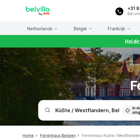
WIZARD MEMBER
+31 
Bel om
Netherlands
België
Frankrijk
Hol di
F
In d
umg
Home
Ferienhaus Belgien
Ferienhaus Küste / Westflander