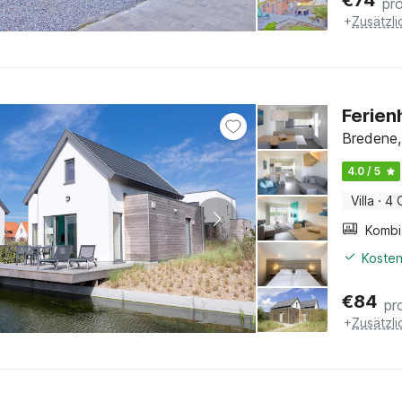
€
74
pr
+
Zusätzl
Ferien
Bredene,
4.0 / 5
Villa
·
4 
Kosten
€
84
pr
+
Zusätzl