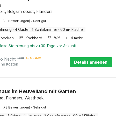
a
rt, Belgium coast, Flanders
·
(23 Bewertungen)
Sehr gut
ohnung
·
4 Gäste
·
1 Schlafzimmer
·
60 m² Fläche
hbecken
Kochherd
Wifi
+ 14 mehr
lose Stornierung bis zu 30 Tage vor Ankunft
ro Nacht
€
218
45 % Rabatt
Details ansehen
iche Kosten
haus im Heuvelland mit Garten
nd, Flanders, Westhoek
·
(78 Bewertungen)
Sehr gut
aus
·
4 Gäste
·
1 Haustier
·
2 Schlafzimmer
·
90 m² Fläche