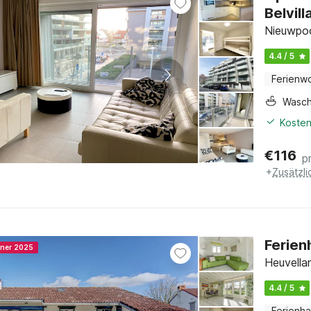
Belvill
Nieuwpoo
4.4 / 5
Ferienw
Wasc
Kosten
€
116
p
+
Zusätzl
Ferien
nner 2025
Heuvella
4.4 / 5
Ferienh