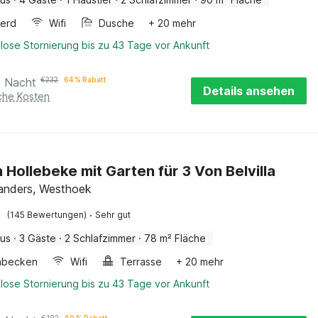
erd
Wifi
Dusche
+ 20 mehr
lose Stornierung bis zu 43 Tage vor Ankunft
o Nacht
€
232
64 % Rabatt
Details ansehen
iche Kosten
n Hollebeke mit Garten für 3 Von Belvilla
landers, Westhoek
·
(145 Bewertungen)
Sehr gut
aus
·
3 Gäste
·
2 Schlafzimmer
·
78 m² Fläche
hbecken
Wifi
Terrasse
+ 20 mehr
lose Stornierung bis zu 43 Tage vor Ankunft