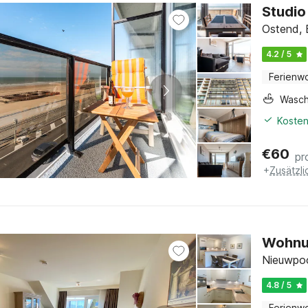
Studio
Ostend, 
4.2 / 5
Ferienw
Wasc
Kosten
€
60
pr
+
Zusätzl
Wohnun
Nieuwpoo
4.8 / 5
Ferienw