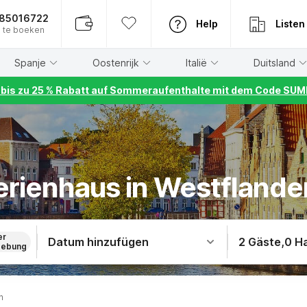
885016722
Help
Listen
 te boeken
Spanje
Oostenrijk
Italië
Duitsland
r bis zu 25 % Rabatt auf Sommeraufenthalte mit dem Code S
erienhaus in Westflande
er
Datum hinzufügen
2 Gäste
,
0 H
ebung
n