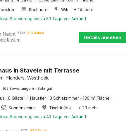
hbecken
Kochherd
Wifi
+ 14 mehr
lose Stornierung bis zu 30 Tage vor Ankunft
o Nacht
€
129
21 % Rabatt
Details ansehen
iche Kosten
haus in Stavele mit Terrasse
em, Flanders, Westhoek
·
(65 Bewertungen)
Sehr gut
aus
·
6 Gäste
·
1 Haustier
·
3 Schlafzimmer
·
130 m² Fläche
Sonnenschirm
Tischfußball
+ 29 mehr
lose Stornierung bis zu 43 Tage vor Ankunft
€
175
40 % Rabatt