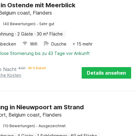
 in Ostende mit Meerblick
Belgium coast, Flanders
·
(40 Bewertungen)
Sehr gut
ohnung
·
2 Gäste
·
30 m² Fläche
hbecken
Wifi
Dusche
+ 15 mehr
lose Stornierung bis zu 43 Tage vor Ankunft
o Nacht
€
121
49 % Rabatt
Details ansehen
iche Kosten
g in Nieuwpoort am Strand
rt, Belgium coast, Flanders
·
(10 Bewertungen)
Ausgezeichnet
ohnung
·
4 Gäste
·
1 Schlafzimmer
·
60 m² Fläche