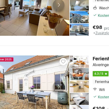
Wasc
Kosten
€
98
pr
+
Zusätzl
Ferien
nner 2025
Alvering
4.3 / 5
Ferienh
Wifi
Kosten
€
108