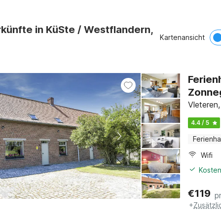
künfte in KüSte / Westflandern,
Kartenansicht
Ferien
Zonne
Vleteren
4.4 / 5
Ferienh
Wifi
Kosten
€
119
p
+
Zusätzl