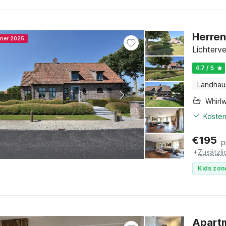
Herren
nner 2025
Lichterv
4.7 / 5
Landhau
Whirl
Kosten
€
195
p
+
Zusätzl
Kids zon
Apartm