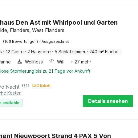
haus Den Ast mit Whirlpool und Garten
elde, Flanders, West Flanders
·
(106 Bewertungen)
Ausgezeichnet
s
·
12 Gäste
·
2 Haustiere
·
5 Schlafzimmer
·
240 m² Fläche
wanne
Wellness
Wifi
+ 27 mehr
lose Stornierung bis zu 21 Tage vor Ankunft
ro Nacht
€
522
62 % Rabatt
iche Kosten
Details ansehen
e available
ent Nieuwpoort Strand 4 PAX 5 Von