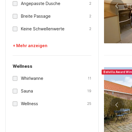
Angepasste Dusche
2
Breite Passage
2
Keine Schwellenwerte
2
+ Mehr anzeigen
Wellness
Belvilla Award Wi
Whirlwanne
11
Sauna
19
Wellness
25