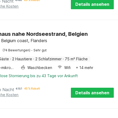
o Nacht
€
192
60 % Rabatt
Details ansehen
iche Kosten
haus nahe Nordseestrand, Belgien
 Belgium coast, Flanders
·
(74 Bewertungen)
Sehr gut
Gäste
·
2 Haustiere
·
2 Schlafzimmer
·
75 m² Fläche
Kombi-mikrowelle
Waschbecken
Wifi
+ 14 mehr
lose Stornierung bis zu 43 Tage vor Ankunft
o Nacht
€
157
45 % Rabatt
Details ansehen
iche Kosten