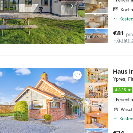
Kochh
Kosten
€
81
pr
+
Zusätzl
Haus i
Ypres, F
4.3 / 5
Ferienh
Wasc
Kosten