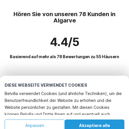
Hören Sie von unseren 78 Kunden in
Algarve
4.4/5
Basierend auf mehr als 78 Bewertungen zu 55 Häusern
Beliebteste Reiseziele für Urlaub
DIESE WEBSEITE VERWENDET COOKIES
Beliebte Ausstattungen für Urlaub in Algarve
Belvilla verwendet Cookies (und ähnliche Techniken), um die
Benutzerfreundlichkeit der Website zu erhöhen und die
Kinderfreundliche Ferienunterkünfte
Top-Regionen mit Top-Annehmlichkeiten für den Urlaub
Rufen Sie an, um zu buchen
Website persönlicher zu gestalten. Mit diesen Cookies
Ferienhaus mit Schwimmbad
Kinderfreundliche Ferienunterkünfte algarve
können Belvilla und Dritte Ihnen auf und eventuell auch
Top-Städte mit Top-Annehmlichkeiten für den Urlaub
Ferienhaus mit Garten
Ferienhaus mit Schwimmbad albufeira-und-umgebung
außerhalb unserer Website folgen, um Werbung Ihren
Kinderfreundliche Ferienunterkünfte monchique
Ferienhäuser mit eigenem Pool
Anpassen
Akzeptiere alle
Beliebte Region für den Urlaub in Portugal
Interessen anzupassen und das Teilen von Informationen über
Ferienhaus mit Schwimmbad lissabon