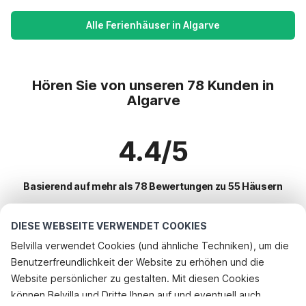
Alle Ferienhäuser in Algarve
Hören Sie von unseren 78 Kunden in
Algarve
4.4/5
Basierend auf mehr als 78 Bewertungen zu 55 Häusern
DIESE WEBSEITE VERWENDET COOKIES
Beliebteste Reiseziele für Urlaub
Belvilla verwendet Cookies (und ähnliche Techniken), um die
Benutzerfreundlichkeit der Website zu erhöhen und die
Beliebte Ausstattungen für Urlaub in Algarve
Rufen Sie an, um zu buchen
Website persönlicher zu gestalten. Mit diesen Cookies
Ferienhaus mit Schwimmbad
können Belvilla und Dritte Ihnen auf und eventuell auch
Top-Regionen mit Top-Annehmlichkeiten für den Urlaub