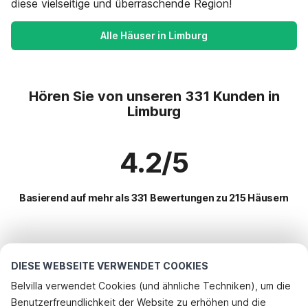
diese vielseitige und überraschende Region!
Alle Häuser in Limburg
Hören Sie von unseren 331 Kunden in
Limburg
4.2/5
Basierend auf mehr als 331 Bewertungen zu 215 Häusern
Beliebteste Reiseziele für Urlaub
DIESE WEBSEITE VERWENDET COOKIES
Beliebte Ausstattungen für Urlaub in Limburg
Belvilla verwendet Cookies (und ähnliche Techniken), um die
Benutzerfreundlichkeit der Website zu erhöhen und die
Ferienhaus auf einem Ferienpark