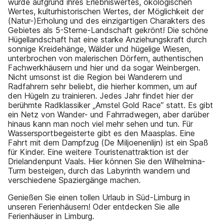
wurde aufgrund ihres Erlebniswertes, ökologischen
Wertes, kulturhistorischen Wertes, der Möglichkeit der
(Natur-)Erholung und des einzigartigen Charakters des
Gebietes als 5-Sterne-Landschaft gekrönt! Die schöne
Hügellandschaft hat eine starke Anziehungskraft durch
sonnige Kreidehänge, Wälder und hügelige Wiesen,
unterbrochen von malerischen Dörfern, authentischen
Fachwerkhäusern und hier und da sogar Weinbergen.
Nicht umsonst ist die Region bei Wanderern und
Radfahrern sehr beliebt, die hierher kommen, um auf
den Hügeln zu trainieren. Jedes Jahr findet hier der
berühmte Radklassiker „Amstel Gold Race” statt. Es gibt
ein Netz von Wander- und Fahrradwegen, aber darüber
hinaus kann man noch viel mehr sehen und tun. Für
Wassersportbegeisterte gibt es den Maasplas. Eine
Fahrt mit dem Dampfzug (De Miljoenenlijn) ist ein Spaß
für Kinder. Eine weitere Touristenattraktion ist der
Drielandenpunt Vaals. Hier können Sie den Wilhelmina-
Turm besteigen, durch das Labyrinth wandern und
verschiedene Spaziergänge machen.
Genießen Sie einen tollen Urlaub in Süd-Limburg in
unseren Ferienhäusern! Oder entdecken Sie alle
Ferienhäuser in Limburg.