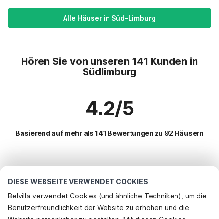
Alle Häuser in Süd-Limburg
Hören Sie von unseren 141 Kunden in
Südlimburg
4.2/5
Basierend auf mehr als 141 Bewertungen zu 92 Häusern
Beliebteste Reiseziele für Urlaub
DIESE WEBSEITE VERWENDET COOKIES
Beliebte Ausstattungen für Urlaub in Südlimburg
Belvilla verwendet Cookies (und ähnliche Techniken), um die
Benutzerfreundlichkeit der Website zu erhöhen und die
Ferienhaus auf einem Ferienpark
Top-Regionen mit Top-Annehmlichkeiten für den Urlaub
Rufen Sie an, um zu buchen