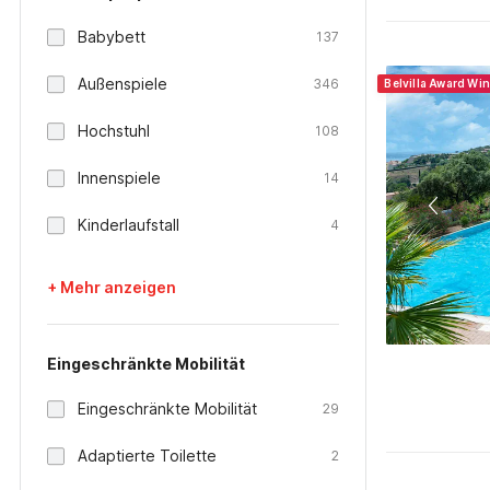
Babybett
137
Außenspiele
346
Belvilla Award Wi
Hochstuhl
108
Innenspiele
14
Kinderlaufstall
4
+ Mehr anzeigen
Eingeschränkte Mobilität
Eingeschränkte Mobilität
29
Adaptierte Toilette
2