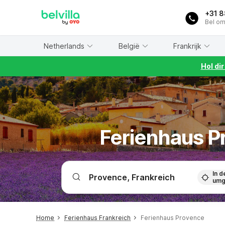
WIZARD MEMBER
+31 
Bel om
Netherlands
België
Frankrijk
Hol di
Ferienhaus P
In d
umg
Home
Ferienhaus Frankreich
Ferienhaus Provence