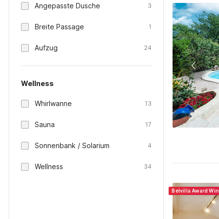
Angepasste Dusche
3
Breite Passage
1
Aufzug
24
Wellness
Whirlwanne
13
Sauna
17
Sonnenbank / Solarium
4
Wellness
34
Belvilla Award Wi