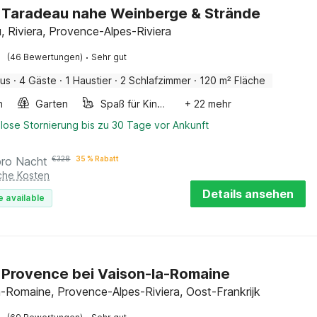
in Taradeau nahe Weinberge & Strände
, Riviera, Provence-Alpes-Riviera
·
(46 Bewertungen)
Sehr gut
aus
·
4 Gäste
·
1 Haustier
·
2 Schlafzimmer
·
120 m² Fläche
n
Garten
Spaß für Kinder
+ 22 mehr
lose Stornierung bis zu 30 Tage vor Ankunft
pro Nacht
€
328
35 % Rabatt
iche Kosten
Details ansehen
e available
in Provence bei Vaison-la-Romaine
a-Romaine, Provence-Alpes-Riviera, Oost-Frankrijk