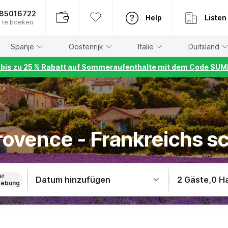
885016722
Help
Listen
 te boeken
Spanje
Oostenrijk
Italië
Duitsland
r bis zu 25 % Rabatt auf Sommeraufenthalte mit dem Code S
rovence - Frankreichs s
er
Datum hinzufügen
2 Gäste
,
0 H
ebung