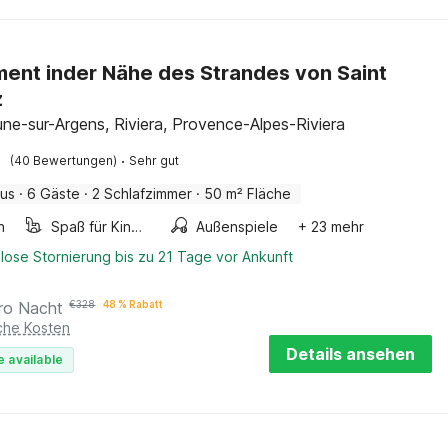
ent inder Nähe des Strandes von Saint
z
ne-sur-Argens, Riviera, Provence-Alpes-Riviera
·
(40 Bewertungen)
Sehr gut
aus
·
6 Gäste
·
2 Schlafzimmer
·
50 m² Fläche
n
Spaß für Kinder
Außenspiele
+ 23 mehr
lose Stornierung bis zu 21 Tage vor Ankunft
ro Nacht
€
328
48 % Rabatt
iche Kosten
Details ansehen
e available