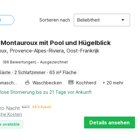
Sortieren nach
Beliebtheit
in Montauroux mit Pool und Hügelblick
ux, Provence-Alpes-Riviera, Oost-Frankrijk
·
(86 Bewertungen)
Ausgezeichnet
Gäste
·
2 Schlafzimmer
·
65 m² Fläche
Waschmaschine
Waschbecken
Kochherd
+ 20 mehr
lose Stornierung bis zu 21 Tage vor Ankunft
ro Nacht
€
377
58 % Rabatt
iche Kosten
Details ansehen
e available