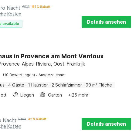
pro Nacht
€
533
54 % Rabatt
iche Kosten
Details ansehen
e available
haus in Provence am Mont Ventoux
Provence-Alpes-Riviera, Oost-Frankrijk
·
(10 Bewertungen)
Ausgezeichnet
aus
·
4 Gäste
·
1 Haustier
·
2 Schlafzimmer
·
90 m² Fläche
ett
Liegen
Garten
+ 25 mehr
o Nacht
€
163
42 % Rabatt
Details ansehen
iche Kosten