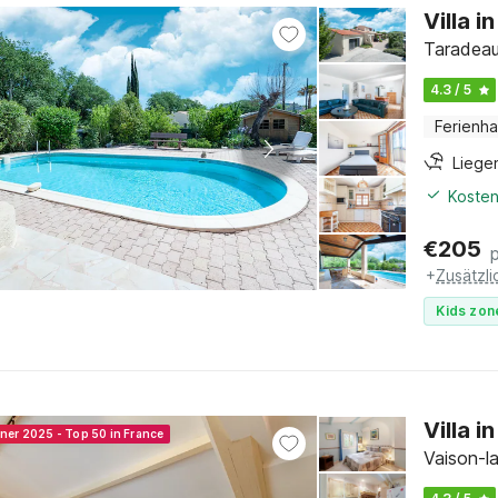
Villa 
Taradeau
4.3 / 5
Ferienh
Liege
Kosten
€
205
+
Zusätzl
Kids zon
Villa 
nner 2025 - Top 50 in France
Vaison-l