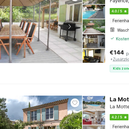
Fayence,
4.0 / 5
Ferienh
Kosten
€
144
p
+
Zusätzl
Kids zon
La Mot
La Motte
4.2 / 5
Ferienh