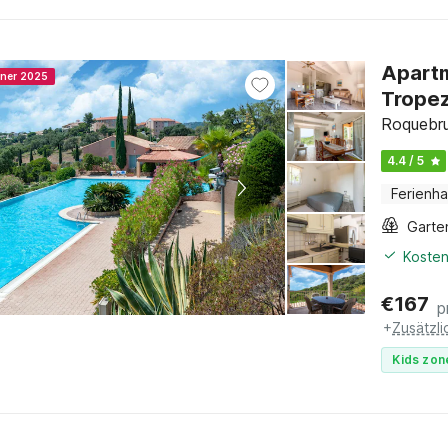
Apartm
nner 2025
Trope
Roquebru
4.4 / 5
Ferienh
Garte
Kosten
€
167
p
+
Zusätzl
Kids zon