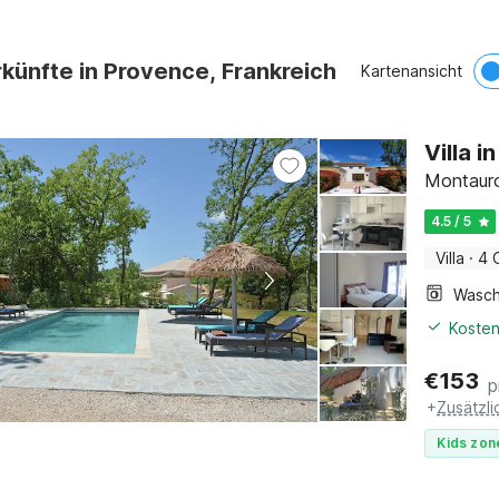
künfte in Provence, Frankreich
Kartenansicht
Villa 
Montauro
4.5 / 5
Villa
·
4 
Kosten
€
153
p
+
Zusätzl
Kids zon