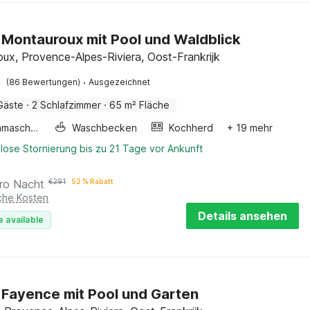
in Montauroux mit Pool und Waldblick
ux, Provence-Alpes-Riviera, Oost-Frankrijk
·
(86 Bewertungen)
Ausgezeichnet
Gäste
·
2 Schlafzimmer
·
65 m² Fläche
Waschmaschine
Waschbecken
Kochherd
+ 19 mehr
lose Stornierung bis zu 21 Tage vor Ankunft
ro Nacht
€
291
52 % Rabatt
iche Kosten
Details ansehen
e available
in Fayence mit Pool und Garten