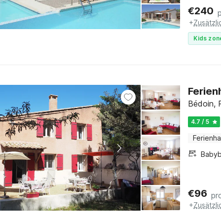
€
240
+
Zusätzl
Kids zon
Ferien
Bédoin, 
4.7 / 5
Ferienh
Babyb
€
96
pr
+
Zusätzl