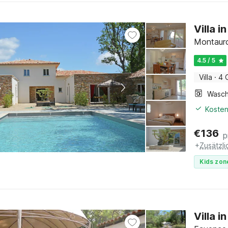
Villa 
Montauro
4.5 / 5
Villa
·
4 
Kosten
€
136
p
+
Zusätzl
Kids zon
Villa 