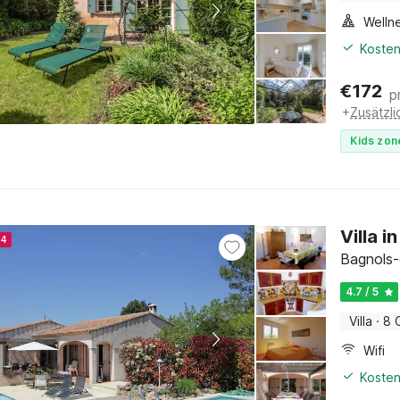
Welln
Kosten
€
172
p
+
Zusätzl
Kids zon
Villa 
24
Bagnols-
4.7 / 5
Villa
·
8 
Wifi
Kosten