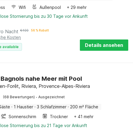
ess
Wifi
Außenpool
+ 29 mehr
lose Stornierung bis zu 30 Tage vor Ankunft
ro Nacht
€
400
56 % Rabatt
iche Kosten
Details ansehen
e available
in Bagnols nahe Meer mit Pool
en-Forêt, Riviera, Provence-Alpes-Riviera
·
(68 Bewertungen)
Ausgezeichnet
Gäste
·
1 Haustier
·
3 Schlafzimmer
·
200 m² Fläche
Sonnenschirm
Trockner
+ 41 mehr
lose Stornierung bis zu 21 Tage vor Ankunft