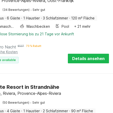
 Provence-Alpes-Riviera, Oost-Frankrijk
·
(34 Bewertungen)
Sehr gut
aus
·
6 Gäste
·
1 Haustier
·
3 Schlafzimmer
·
120 m² Fläche
Waschmaschine
Waschbecken
Pool
+ 21 mehr
lose Stornierung bis zu 21 Tage vor Ankunft
ro Nacht
€
537
73 % Rabatt
iche Kosten
Details ansehen
e available
te Resort in Strandnähe
, Riviera, Provence-Alpes-Riviera
·
(50 Bewertungen)
Sehr gut
aus
·
4 Gäste
·
1 Haustier
·
2 Schlafzimmer
·
90 m² Fläche