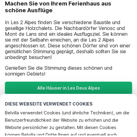
Machen Sie von Ihrem Ferienhaus aus
schöne Ausflüge
In Les 2 Alpes finden Sie verschiedene Baustile und
gesellige Holzchalets. Die Nachbardörfer Venosc und
Mont de Lans sind ein ideales Ausflugsziel. Sie können
sie mit der Seilbahn erreichen, an die Les 2 Alpes
angeschlossen ist. Diese schönen Dörfer sind von einer
gemütlichen Stimmung geprägt, deshalb sollten Sie sie
unbedingt besuchen!
Genießen Sie die Stimmung dieses schönen und
sonnigen Gebiets!
Alle Häuser in Les Deux Alpes
DIESE WEBSEITE VERWENDET COOKIES
Beliebteste Reiseziele für Urlaub
Belvilla verwendet Cookies (und ähnliche Techniken), um die
Benutzerfreundlichkeit der Website zu erhöhen und die
Beliebte Ausstattungen für Urlaub in Les deux alpes
Website persönlicher zu gestalten. Mit diesen Cookies
Urlaub mit Hund - Haustierfreundliche Ferienunterkünfte
können Belvilla und Dritte Ihnen auf und eventuell auch
Top-Regionen mit Top-Annehmlichkeiten für den Urlaub