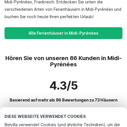
Midi-Pyrénées, Frankreich. Entdecken Sie unten die
verschiedenen Arten von Ferienhäusern in Midi-Pyrénées und
buchen Sie noch heute Ihren perfekten Urlaub!
Alle Ferienhäuser in Midi-Pyrénées
Hören Sie von unseren 86 Kunden in Midi-
Pyrénées
4.3/5
Basierend auf mehr als 86 Bewertungen zu 73 Häusern
DIESE WEBSEITE VERWENDET COOKIES
Beliebteste Reiseziele für Urlaub
Belvilla verwendet Cookies (und ähnliche Techniken), um die