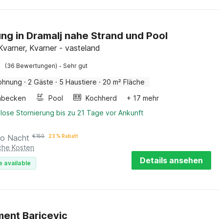
g in Dramalj nahe Strand und Pool
Kvarner, Kvarner - vasteland
·
(36 Bewertungen)
Sehr gut
ohnung
·
2 Gäste
·
5 Haustiere
·
20 m² Fläche
hbecken
Pool
Kochherd
+ 17 mehr
lose Stornierung bis zu 21 Tage vor Ankunft
ro Nacht
€
150
23 % Rabatt
iche Kosten
Details ansehen
e available
ent Baricevic