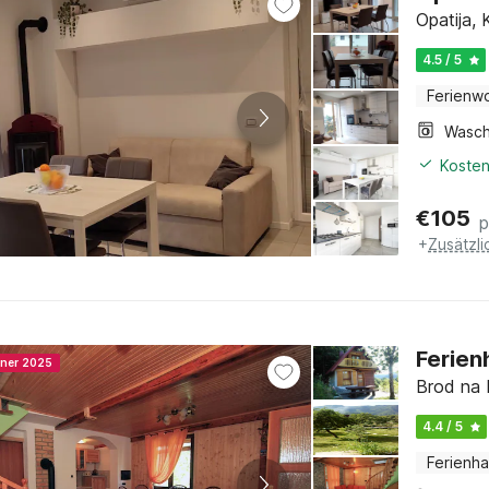
Opatija, 
4.5 / 5
Ferienw
Kosten
€
105
p
+
Zusätzl
Ferien
nner 2025
Brod na 
4.4 / 5
Ferienh