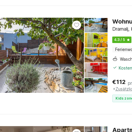
Wohnun
Dramalj, 
4.3 / 5
Ferienw
Wasc
Kosten
€
112
p
+
Zusätzl
Kids zon
Apartm