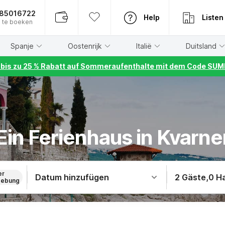
885016722
Help
Listen
 te boeken
Spanje
Oostenrijk
Italië
Duitsland
r bis zu 25 % Rabatt auf Sommeraufenthalte mit dem Code S
Ein Ferienhaus in Kvarne
er
Datum hinzufügen
2 Gäste
,
0 H
ebung