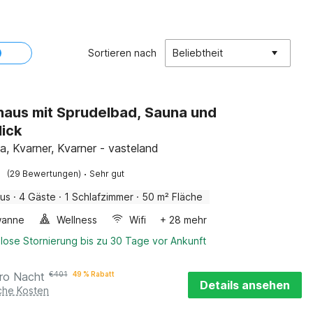
Sortieren nach
Beliebtheit
haus mit Sprudelbad, Sauna und
ick
a, Kvarner, Kvarner - vasteland
·
(29 Bewertungen)
Sehr gut
aus
·
4 Gäste
·
1 Schlafzimmer
·
50 m² Fläche
wanne
Wellness
Wifi
+ 28 mehr
lose Stornierung bis zu 30 Tage vor Ankunft
ro Nacht
€
401
49 % Rabatt
Details ansehen
iche Kosten