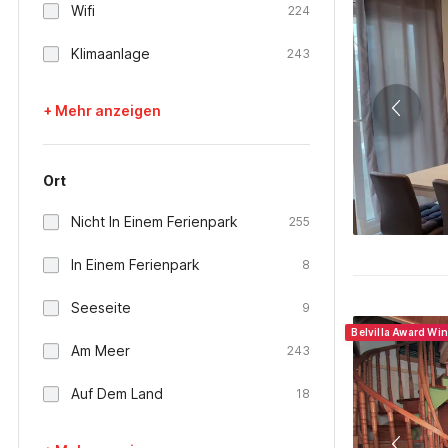
Wifi
224
Klimaanlage
243
+ Mehr anzeigen
Ort
Nicht In Einem Ferienpark
255
In Einem Ferienpark
8
Seeseite
9
Belvilla Award Wi
Am Meer
243
Auf Dem Land
18