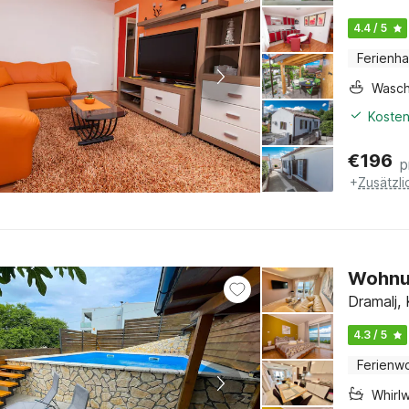
4.4 / 5
Ferienh
Wasc
Kosten
€
196
p
+
Zusätzl
Wohnun
Dramalj, 
4.3 / 5
Ferienw
Whirl