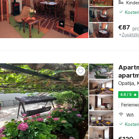
Kinde
Kosten
€
87
pr
+
Zusätzl
Apartm
apartm
Opatija, 
4.6 / 5
Ferienw
Wifi
Kosten