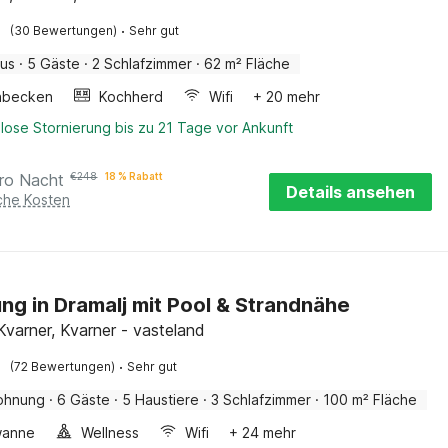
·
(30 Bewertungen)
Sehr gut
aus
·
5 Gäste
·
2 Schlafzimmer
·
62 m² Fläche
hbecken
Kochherd
Wifi
+ 20 mehr
lose Stornierung bis zu 21 Tage vor Ankunft
ro Nacht
€
248
18 % Rabatt
Details ansehen
iche Kosten
g in Dramalj mit Pool & Strandnähe
Kvarner, Kvarner - vasteland
·
(72 Bewertungen)
Sehr gut
ohnung
·
6 Gäste
·
5 Haustiere
·
3 Schlafzimmer
·
100 m² Fläche
wanne
Wellness
Wifi
+ 24 mehr