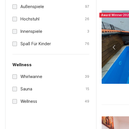
Außenspiele
97
Award Winner 20
Hochstuhl
26
Innenspiele
3
Spaß Für Kinder
76
Wellness
Whirlwanne
39
Sauna
15
Wellness
49