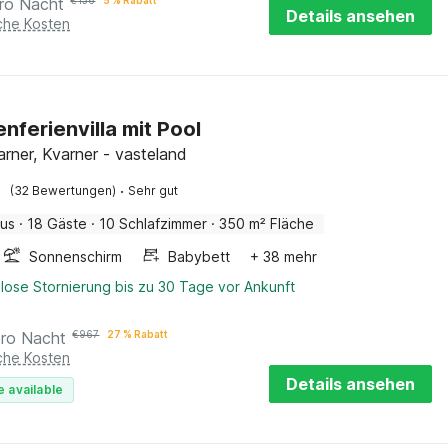
ro Nacht
€
136
5 % Rabatt
Details ansehen
iche Kosten
nferienvilla mit Pool
varner, Kvarner - vasteland
·
(32 Bewertungen)
Sehr gut
aus
·
18 Gäste
·
10 Schlafzimmer
·
350 m² Fläche
Sonnenschirm
Babybett
+ 38 mehr
lose Stornierung bis zu 30 Tage vor Ankunft
pro Nacht
€
967
27 % Rabatt
iche Kosten
Details ansehen
e available