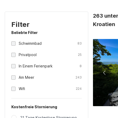
263 unter
Filter
Kroatien
Beliebte Filter
Schwimmbad
83
Privatpool
25
In Einem Ferienpark
8
Am Meer
243
Wifi
224
Kostenfreie Stornierung
21 Tage Kostenlose Stornierung