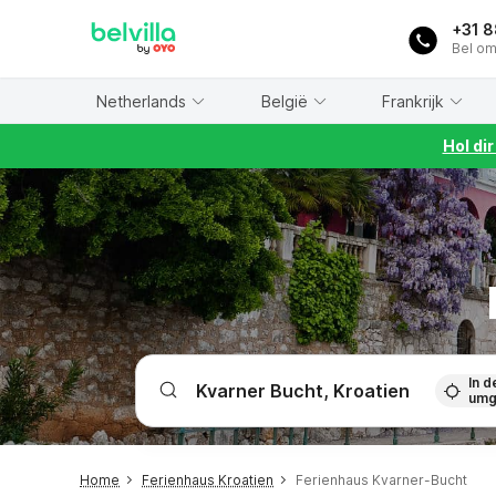
WIZARD MEMBER
+31 
Bel om
Netherlands
België
Frankrijk
Hol di
In d
umg
Home
Ferienhaus Kroatien
Ferienhaus Kvarner-Bucht