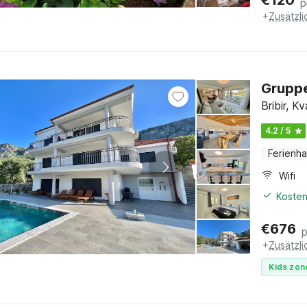
€
120
p
+
Zusätzl
Gruppe
Bribir, K
4.2 / 5
Ferienh
Wifi
Kosten
€
676
+
Zusätzl
Kids zon