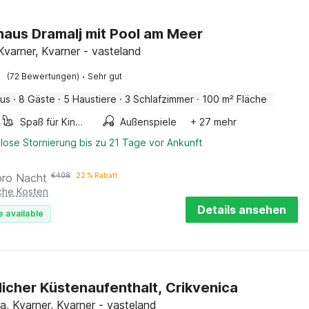
haus Dramalj mit Pool am Meer
Kvarner, Kvarner - vasteland
·
(72 Bewertungen)
Sehr gut
aus
·
8 Gäste
·
5 Haustiere
·
3 Schlafzimmer
·
100 m² Fläche
Spaß für Kinder
Außenspiele
+ 27 mehr
lose Stornierung bis zu 21 Tage vor Ankunft
pro Nacht
€
408
22 % Rabatt
iche Kosten
Details ansehen
e available
icher Küstenaufenthalt, Crikvenica
a, Kvarner, Kvarner - vasteland