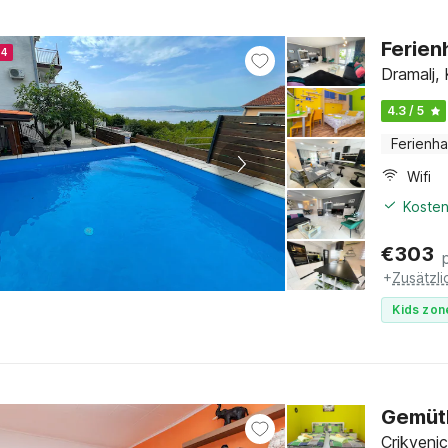
Ferien
24
Dramalj, 
4.3 / 5
Ferienh
Wifi
Kosten
€
303
+
Zusätzl
Kids zon
Gemütl
Crikvenic