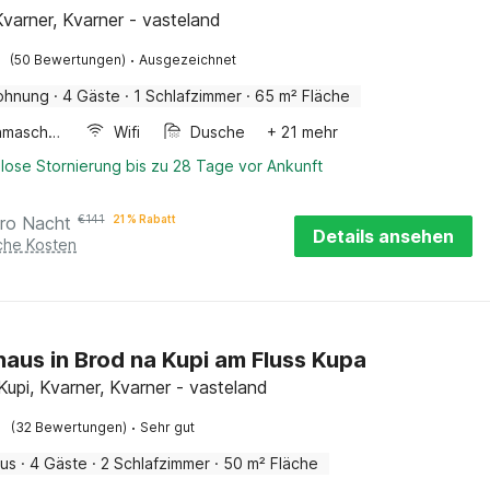
Kvarner, Kvarner - vasteland
·
(50 Bewertungen)
Ausgezeichnet
ohnung
·
4 Gäste
·
1 Schlafzimmer
·
65 m² Fläche
Waschmaschine
Wifi
Dusche
+ 21 mehr
lose Stornierung bis zu 28 Tage vor Ankunft
ro Nacht
€
141
21 % Rabatt
Details ansehen
iche Kosten
haus in Brod na Kupi am Fluss Kupa
Kupi, Kvarner, Kvarner - vasteland
·
(32 Bewertungen)
Sehr gut
aus
·
4 Gäste
·
2 Schlafzimmer
·
50 m² Fläche