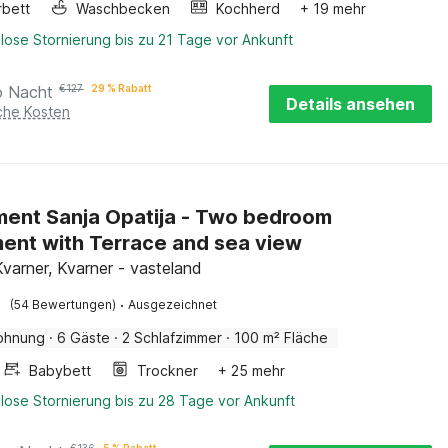
rbett
Waschbecken
Kochherd
+ 19 mehr
lose Stornierung bis zu 21 Tage vor Ankunft
o Nacht
€
127
29 % Rabatt
Details ansehen
iche Kosten
ent Sanja Opatija - Two bedroom
ent with Terrace and sea view
Kvarner, Kvarner - vasteland
·
(54 Bewertungen)
Ausgezeichnet
ohnung
·
6 Gäste
·
2 Schlafzimmer
·
100 m² Fläche
Babybett
Trockner
+ 25 mehr
lose Stornierung bis zu 28 Tage vor Ankunft