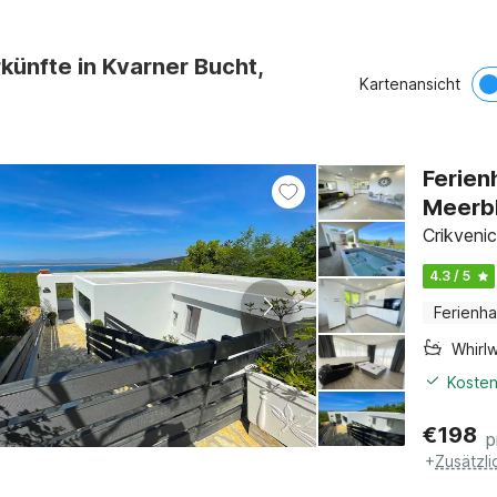
künfte in Kvarner Bucht,
Kartenansicht
Ferien
Meerbl
Crikvenic
4.3 / 5
Ferienh
Whirl
Kosten
€
198
p
+
Zusätzl