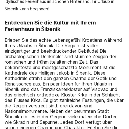
idyllisches Ferienhaus im schönen Hinterland. Ihr Urlaub in
Šibenik kann beginnen!
Entdecken Sie die Kultur mit Ihrem
Ferienhaus in Šibenik
Erleben Sie das echte Lebensgefühl Kroatiens während
Ihres Urlaubs in Šibenik. Die Region ist voller
einzigartiger und beeindruckender Gebäude! Die
archäologischen Denkmäler sind stumme Zeugen der
römischen und frühmittelalterlichen Zeit. Das
bekannteste und meistgeschätzte Monument ist die
Kathedrale des Heiligen Jakob in Šibenik. Diese
Kathedrale strahlt den ganzen Charme der Gotik und
Renaissance aus. Ein paar Ideen für Ihren Urlaub in
Šibenik sind das Franziskanerkloster auf Visovac und
das griechisch-orthodoxe Kloster Krka in der Schlucht
des Flusses Krka. Es gibt zahlreiche Festungen, die über
die Region verstreut sind, drei davon sind
Nationalmonumente. Neben der berühmten Stadt
Šibenik gibt es in der Gegend viele malerische Dörfer,
wie Skradin und Sepurine. Jedes Dorf verfügt über
seinen eigenen Charme und Charakter. Erleben Sie die