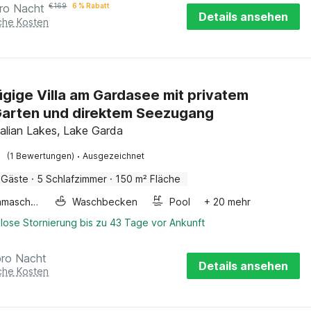
ro Nacht
€
169
6 % Rabatt
Details ansehen
iche Kosten
gige Villa am Gardasee mit privatem
Garten und direktem Seezugang
Italian Lakes, Lake Garda
·
(1 Bewertungen)
Ausgezeichnet
 Gäste
·
5 Schlafzimmer
·
150 m² Fläche
Waschmaschine
Waschbecken
Pool
+ 20 mehr
lose Stornierung bis zu 43 Tage vor Ankunft
pro Nacht
Details ansehen
iche Kosten