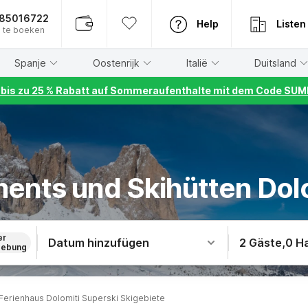
885016722
Help
Listen
 te boeken
Spanje
Oostenrijk
Italië
Duitsland
r bis zu 25 % Rabatt auf Sommeraufenthalte mit dem Code S
ents und Skihütten Dolo
er
Datum hinzufügen
2 Gäste
,
0 H
ebung
Ferienhaus Dolomiti Superski Skigebiete