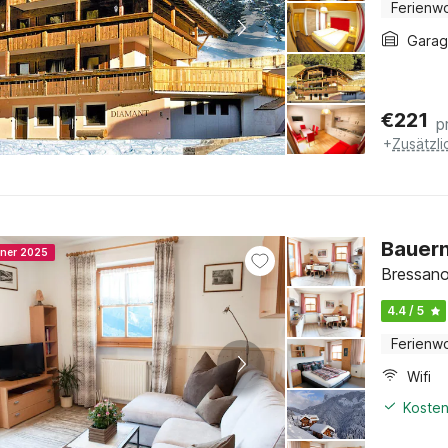
Ferienw
Gara
€
221
p
+
Zusätzl
Bauern
nner 2025
Bressano
4.4 / 5
Ferienw
Wifi
Kosten