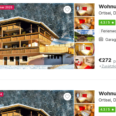
Wohnun
nner 2025
Ortisei, 
4.3 / 5
Ferienw
Gara
€
272
p
+
Zusätzl
Wohnun
24
Ortisei, 
4.3 / 5