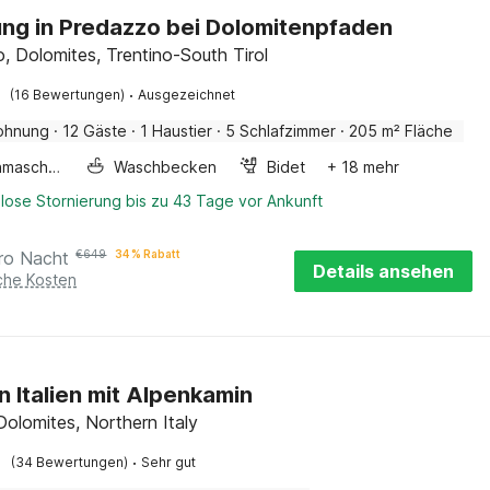
g in Predazzo bei Dolomitenpfaden
, Dolomites, Trentino-South Tirol
·
(16 Bewertungen)
Ausgezeichnet
ohnung
·
12 Gäste
·
1 Haustier
·
5 Schlafzimmer
·
205 m² Fläche
Waschmaschine
Waschbecken
Bidet
+ 18 mehr
lose Stornierung bis zu 43 Tage vor Ankunft
ro Nacht
€
649
34 % Rabatt
Details ansehen
iche Kosten
in Italien mit Alpenkamin
Dolomites, Northern Italy
·
(34 Bewertungen)
Sehr gut