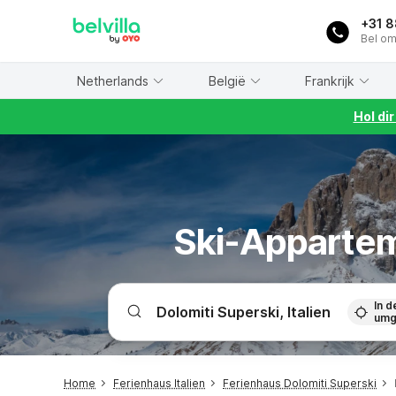
WIZARD MEMBER
+31 
Bel om
Netherlands
België
Frankrijk
Hol di
Ski-Appartem
In d
umg
Home
Ferienhaus Italien
Ferienhaus Dolomiti Superski