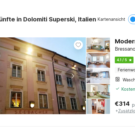
nfte in Dolomiti Superski, Italien
Kartenansicht
Modern
Bressano
4.1 / 5
Ferienw
Kosten
€
314
p
+
Zusätzl