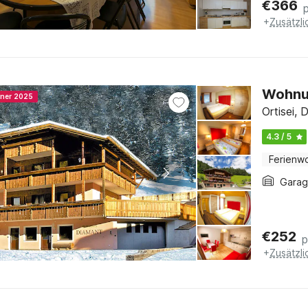
€
366
+
Zusätzl
Wohnun
nner 2025
Ortisei, 
4.3 / 5
Ferienw
Gara
€
252
p
+
Zusätzl