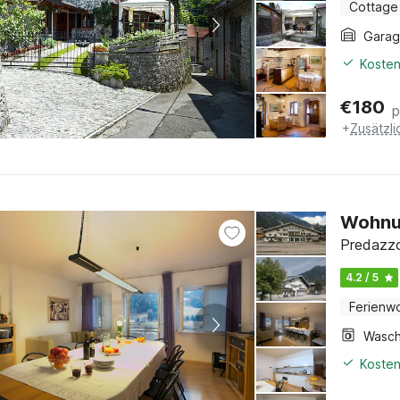
Cottage
Gara
Kosten
€
180
p
+
Zusätzl
Wohnun
Predazzo
4.2 / 5
Ferienw
Kosten