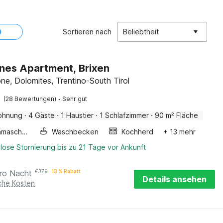
Sortieren nach
Beliebtheit
es Apartment, Brixen
ne, Dolomites, Trentino-South Tirol
·
(28 Bewertungen)
Sehr gut
ohnung
·
4 Gäste
·
1 Haustier
·
1 Schlafzimmer
·
90 m² Fläche
Waschmaschine
Waschbecken
Kochherd
+ 13 mehr
lose Stornierung bis zu 21 Tage vor Ankunft
ro Nacht
€
379
13 % Rabatt
Details ansehen
iche Kosten