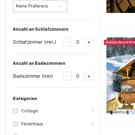
Keine Präferenz
Anzahl an Schlafzimmern
Schlafzimmer (min.)
0
-
+
Belvilla Award Wi
Anzahl an Badezimmern
Badezimmer (min)
0
-
+
Kategorien
Cottage
1
Ferienhaus
1