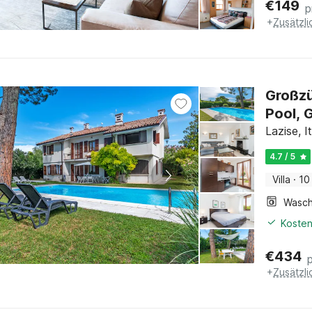
€
149
p
+
Zusätzl
Großzü
Pool, 
Lazise, 
4.7 / 5
Villa
·
10
Kosten
€
434
+
Zusätzl