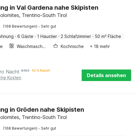
g in Val Gardena nahe Skipisten
Dolomites, Trentino-South Tirol
·
(168 Bewertungen)
Sehr gut
ohnung
·
6 Gäste
·
1 Haustier
·
2 Schlafzimmer
·
50 m² Fläche
ge
Waschmaschine
Kochnische
+ 18 mehr
ro Nacht
€
454
42 % Rabatt
Details ansehen
iche Kosten
g in Gröden nahe Skipisten
Dolomites, Trentino-South Tirol
·
(168 Bewertungen)
Sehr gut