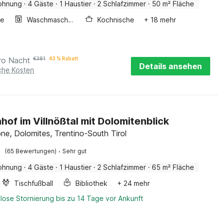
ohnung
·
4 Gäste
·
1 Haustier
·
2 Schlafzimmer
·
50 m² Fläche
ge
Waschmaschine
Kochnische
+ 18 mehr
ro Nacht
€
381
43 % Rabatt
Details ansehen
iche Kosten
hof im Villnößtal mit Dolomitenblick
ne, Dolomites, Trentino-South Tirol
·
(65 Bewertungen)
Sehr gut
ohnung
·
4 Gäste
·
1 Haustier
·
2 Schlafzimmer
·
65 m² Fläche
Tischfußball
Bibliothek
+ 24 mehr
lose Stornierung bis zu 14 Tage vor Ankunft