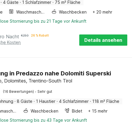
·
4 Gäste
·
1 Schlafzimmer
·
75 m² Fläche
ge
Waschmaschine
Waschbecken
+ 20 mehr
lose Stornierung bis zu 21 Tage vor Ankunft
ro Nacht
€
250
26 % Rabatt
Details ansehen
iche Kosten
g in Predazzo nahe Dolomiti Superski
, Dolomites, Trentino-South Tirol
·
(16 Bewertungen)
Sehr gut
ohnung
·
8 Gäste
·
1 Haustier
·
4 Schlafzimmer
·
118 m² Fläche
Waschmaschine
Waschbecken
Bidet
+ 15 mehr
lose Stornierung bis zu 43 Tage vor Ankunft