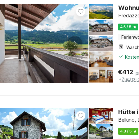
Wohnun
Predazzo
4.5 / 5
Ferienw
Kosten
€
412
p
+
Zusätzl
Hütte 
Belluno, 
4.3 / 5