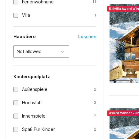
Ferienwohnung
11
Belvilla Award Wi
Villa
1
Haustiere
Löschen
Not allowed
Kinderspielplatz
Außenspiele
2
Hochstuhl
3
Award Winner 20
Innenspiele
2
Spaß Für Kinder
2