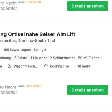
pro Nacht
€
471
18 % Rabatt
Details ansehen
iche Kosten
g Ortisei nahe Seiser Alm Lift
Dolomites, Trentino-South Tirol
·
(168 Bewertungen)
Sehr gut
ohnung
·
5 Gäste
·
1 Haustier
·
2 Schlafzimmer
·
50 m² Fläche
ge
Waschmaschine
Kochnische
+ 18 mehr
ro Nacht
€
424
42 % Rabatt
Details ansehen
iche Kosten