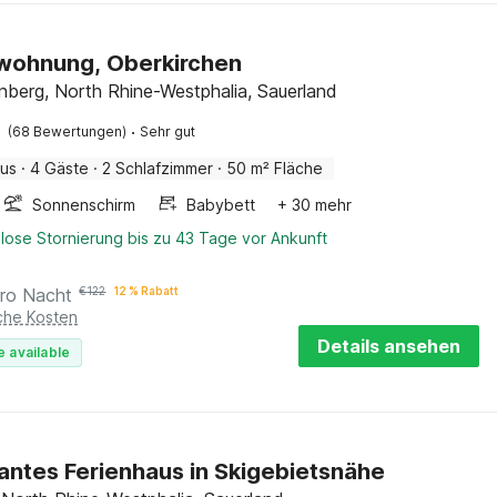
wohnung, Oberkirchen
nberg, North Rhine-Westphalia, Sauerland
·
(68 Bewertungen)
Sehr gut
aus
·
4 Gäste
·
2 Schlafzimmer
·
50 m² Fläche
Sonnenschirm
Babybett
+ 30 mehr
lose Stornierung bis zu 43 Tage vor Ankunft
ro Nacht
€
122
12 % Rabatt
iche Kosten
Details ansehen
e available
ntes Ferienhaus in Skigebietsnähe