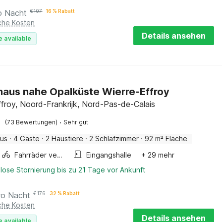
o Nacht
€
107
16 % Rabatt
iche Kosten
Details ansehen
e available
haus nahe Opalküste Wierre-Effroy
ffroy, Noord-Frankrijk, Nord-Pas-de-Calais
·
(73 Bewertungen)
Sehr gut
aus
·
4 Gäste
·
2 Haustiere
·
2 Schlafzimmer
·
92 m² Fläche
Fahrräder verfügbar
Eingangshalle
+ 29 mehr
lose Stornierung bis zu 21 Tage vor Ankunft
ro Nacht
€
176
32 % Rabatt
iche Kosten
Details ansehen
e available