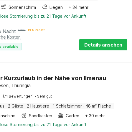
Sonnenschirm
Liegen
+ 34 mehr
lose Stornierung bis zu 21 Tage vor Ankunft
o Nacht
€
109
19 % Rabatt
iche Kosten
Details ansehen
e available
r Kurzurlaub in der Nähe von Ilmenau
sen, Thuringia
·
(71 Bewertungen)
Sehr gut
aus
·
2 Gäste
·
2 Haustiere
·
1 Schlafzimmer
·
48 m² Fläche
nschirm
Sandkasten
Garten
+ 30 mehr
lose Stornierung bis zu 21 Tage vor Ankunft