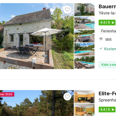
Bauern
Yèvre-la-
4.4 / 5
Ferienh
Wifi
Kosten
Kids zon
Elite-
nner 2025
Spreenha
4.4 / 5