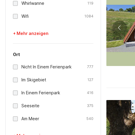
Whirlwanne
119
Wifi
1084
+ Mehr anzeigen
Ort
Nicht In Einem Ferienpark
777
Im Skigebiet
127
In Einem Ferienpark
416
Seeseite
375
Am Meer
540