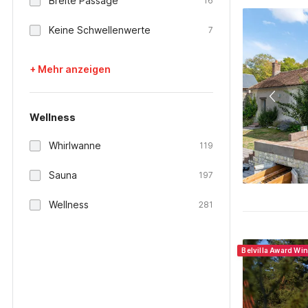
Breite Passage
16
Keine Schwellenwerte
7
+ Mehr anzeigen
Wellness
Whirlwanne
119
Sauna
197
Wellness
281
Belvilla Award Wi