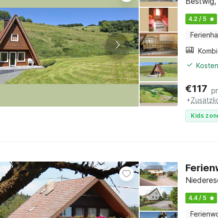
Bestwig,
4.2 / 5
Ferienh
Kosten
€
117
p
+
Zusätzl
Kids zon
Ferien
Niederes
4.4 / 5
Ferienw