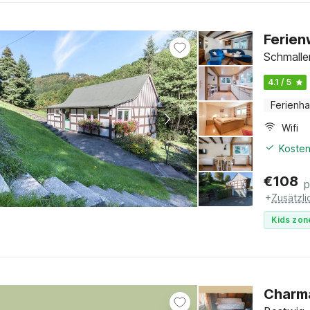
Ferien
Schmalle
4.1 / 5
Ferienh
Wifi
Kosten
€
108
p
+
Zusätzl
Kids zon
Charma