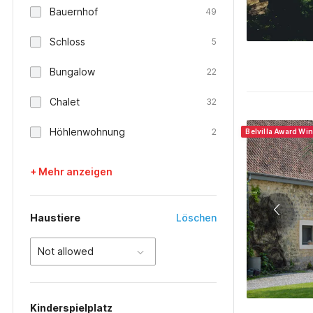
Bauernhof
49
Schloss
5
Bungalow
22
Chalet
32
Höhlenwohnung
2
Belvilla Award Wi
+ Mehr anzeigen
Haustiere
Löschen
Not allowed
Kinderspielplatz