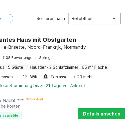
Sortieren nach
Beliebtheit
ntes Haus mit Obstgarten
-la-Brisette, Noord-Frankrijk, Normandy
·
(108 Bewertungen)
Sehr gut
aus
·
5 Gäste
·
1 Haustier
·
2 Schlafzimmer
·
65 m² Fläche
Waschmaschine
Wifi
Terrasse
+ 20 mehr
lose Stornierung bis zu 21 Tage vor Ankunft
o Nacht
€
89
34 % Rabatt
iche Kosten
Details ansehen
e available