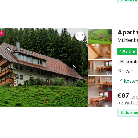
Apartm
24
Mühlenba
4.6 / 5
Bauernh
Wifi
Kosten
€
87
pr
+
Zusätzl
Kids zon