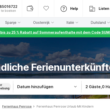
885016722
Help
Listen
 te boeken
Spanje
Oostenrijk
Italië
Duitsland
r bis zu 25 % Rabatt auf Sommeraufenthalte mit dem Code S
dliche Ferienunterkünft
er
Datum hinzufügen
2 Gäste
,
0 H
ebung
Ferienhaus Penrose
Ferienhaus Penrose Urlaub Mit Kindern