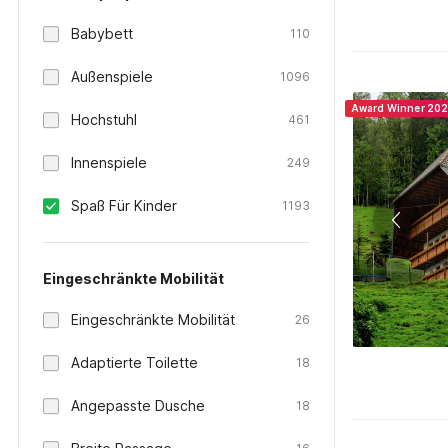
Babybett
110
Außenspiele
1096
Award Winner 20
Hochstuhl
461
Innenspiele
249
Spaß Für Kinder
1193
Eingeschränkte Mobilität
Eingeschränkte Mobilität
26
Adaptierte Toilette
18
Angepasste Dusche
18