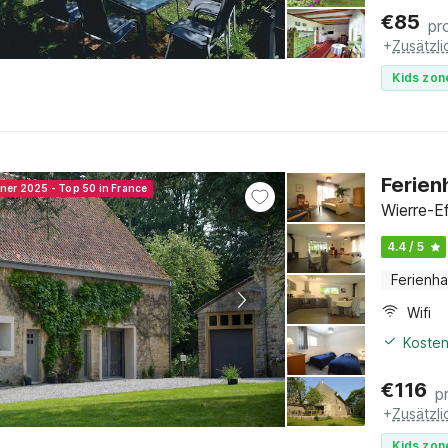
€
85
pr
+
Zusätzl
Kids zon
Ferien
nner 2025 - Top 50 in France
Wierre-E
4.4 / 5
Ferienh
Wifi
Kosten
€
116
p
+
Zusätzl
Kids zon