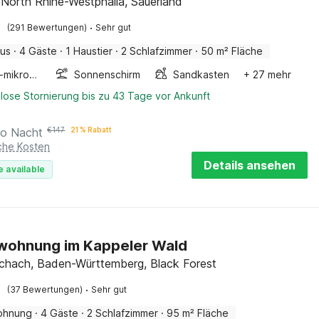
 North Rhine-Westphalia, Sauerland
·
(291 Bewertungen)
Sehr gut
aus
·
4 Gäste
·
1 Haustier
·
2 Schlafzimmer
·
50 m² Fläche
Kombi-mikrowelle
Sonnenschirm
Sandkasten
+ 27 mehr
lose Stornierung bis zu 43 Tage vor Ankunft
ro Nacht
€
147
21 % Rabatt
iche Kosten
Details ansehen
e available
wohnung im Kappeler Wald
chach, Baden-Württemberg, Black Forest
·
(37 Bewertungen)
Sehr gut
ohnung
·
4 Gäste
·
2 Schlafzimmer
·
95 m² Fläche