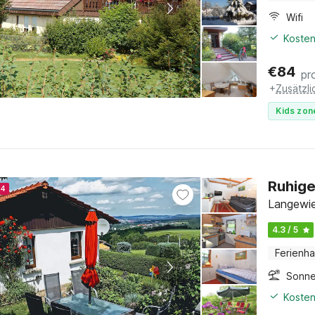
Wifi
Kosten
€
84
pr
+
Zusätzl
Kids zon
Ruhige
24
Langewie
4.3 / 5
Ferienh
Sonne
Kosten