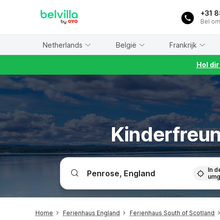
WIZARD MEMBER
+31 
Bel om
Netherlands
België
Frankrijk
Hol di
Kinderfreun
In d
umg
Home
Ferienhaus England
Ferienhaus South of Scotland