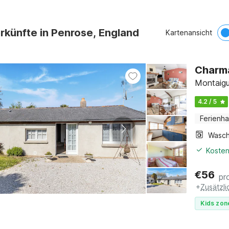
rkünfte in Penrose, England
Kartenansicht
Charma
Montaigu
4.2 / 5
Ferienh
Kosten
€
56
pr
+
Zusätzl
Kids zon