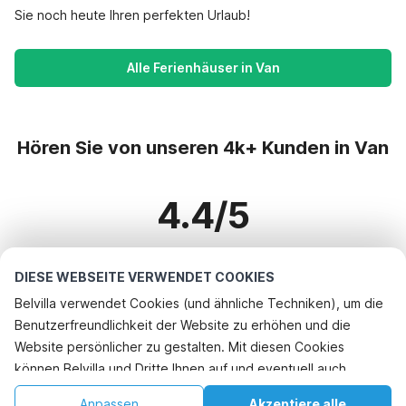
Sie noch heute Ihren perfekten Urlaub!
Alle Ferienhäuser in Van
Hören Sie von unseren 4k+ Kunden in Van
4.4/5
Basierend auf mehr als 4k+ Bewertungen zu 3k+ Häusern
DIESE WEBSEITE VERWENDET COOKIES
Belvilla verwendet Cookies (und ähnliche Techniken), um die
Benutzerfreundlichkeit der Website zu erhöhen und die
Beliebteste Reiseziele für Urlaub
Website persönlicher zu gestalten. Mit diesen Cookies
können Belvilla und Dritte Ihnen auf und eventuell auch
Top-Städte mit Top-Annehmlichkeiten für den Urlaub
außerhalb unserer Website folgen, um Werbung Ihren
Kinderfreundliche Ferienunterkünfte bayeux
Anpassen
Akzeptiere alle