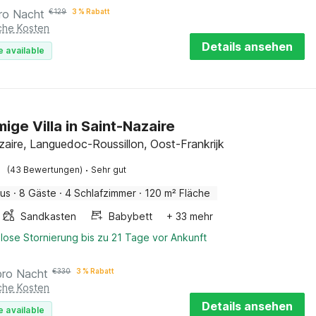
ro Nacht
€
129
3 % Rabatt
iche Kosten
Details ansehen
e available
ige Villa in Saint-Nazaire
zaire, Languedoc-Roussillon, Oost-Frankrijk
·
(43 Bewertungen)
Sehr gut
aus
·
8 Gäste
·
4 Schlafzimmer
·
120 m² Fläche
Sandkasten
Babybett
+ 33 mehr
lose Stornierung bis zu 21 Tage vor Ankunft
pro Nacht
€
330
3 % Rabatt
iche Kosten
Details ansehen
e available