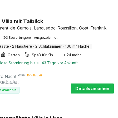
Villa mit Talblick
urent-de-Carnols, Languedoc-Roussillon, Oost-Frankrijk
·
(93 Bewertungen)
Ausgezeichnet
Gäste
·
2 Haustiere
·
2 Schlafzimmer
·
100 m² Fläche
Garten
Spaß für Kinder
+ 24 mehr
lose Stornierung bis zu 43 Tage vor Ankunft
ro Nacht
€
136
10 % Rabatt
iche Kosten
Details ansehen
e available