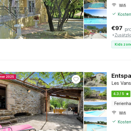
Wifi
Kosten
€
97
pr
+
Zusätzl
Kids zon
Entspa
nner 2025
Les Vans
4.3 / 5
Ferienh
Wifi
Kosten