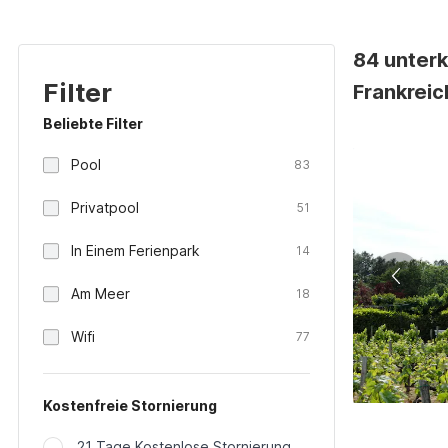
84 unterk
Filter
Frankreic
Beliebte Filter
Pool
83
Privatpool
51
In Einem Ferienpark
14
Am Meer
18
Wifi
77
Kostenfreie Stornierung
21 Tage Kostenlose Stornierung