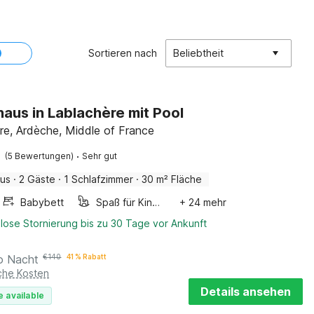
Sortieren nach
Beliebtheit
haus in Lablachère mit Pool
re, Ardèche, Middle of France
·
(5 Bewertungen)
Sehr gut
aus
·
2 Gäste
·
1 Schlafzimmer
·
30 m² Fläche
Babybett
Spaß für Kinder
+ 24 mehr
lose Stornierung bis zu 30 Tage vor Ankunft
o Nacht
€
140
41 % Rabatt
iche Kosten
Details ansehen
e available