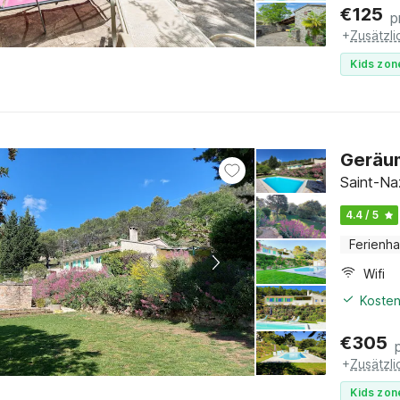
€
125
p
+
Zusätzl
Kids zon
Geräum
Saint-Na
4.4 / 5
Ferienh
Wifi
Kosten
€
305
+
Zusätzl
Kids zon