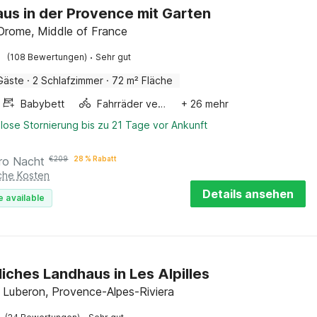
us in der Provence mit Garten
 Drome, Middle of France
·
(108 Bewertungen)
Sehr gut
Gäste
·
2 Schlafzimmer
·
72 m² Fläche
Babybett
Fahrräder verfügbar
+ 26 mehr
lose Stornierung bis zu 21 Tage vor Ankunft
ro Nacht
€
209
28 % Rabatt
iche Kosten
Details ansehen
e available
iches Landhaus in Les Alpilles
 Luberon, Provence-Alpes-Riviera