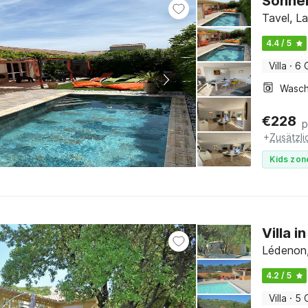
Sonnen
Tavel, L
4.4 / 5
Villa
·
6 
€
228
p
+
Zusätzl
Kids zon
Villa 
Lédenon,
4.2 / 5
Villa
·
5 