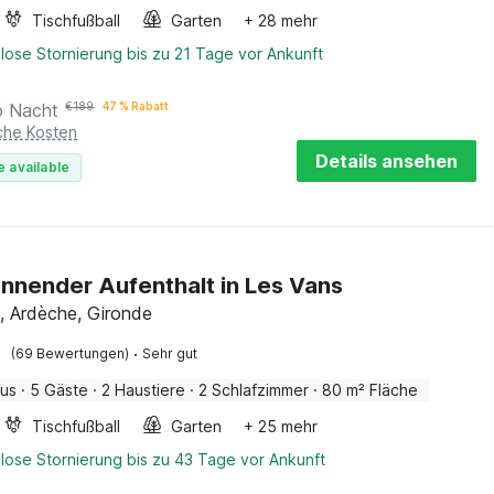
Tischfußball
Garten
+ 28 mehr
lose Stornierung bis zu 21 Tage vor Ankunft
o Nacht
€
189
47 % Rabatt
iche Kosten
Details ansehen
e available
nnender Aufenthalt in Les Vans
, Ardèche, Gironde
·
(69 Bewertungen)
Sehr gut
aus
·
5 Gäste
·
2 Haustiere
·
2 Schlafzimmer
·
80 m² Fläche
Tischfußball
Garten
+ 25 mehr
lose Stornierung bis zu 43 Tage vor Ankunft