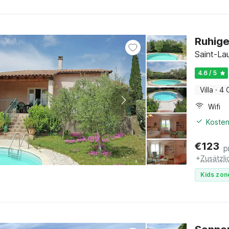
Ruhige 
Saint-La
4.6 / 5
Villa
·
4 
Wifi
Kosten
€
123
p
+
Zusätzl
Kids zon