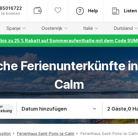
885016722
Help
Listen
 te boeken
Spanje
Oostenrijk
Italië
Duitsland
r bis zu 25 % Rabatt auf Sommeraufenthalte mit dem Code S
che Ferienunterkünfte in
Calm
er
Datum hinzufügen
2 Gäste
,
0 H
ebung
sillon
Ferienhaus Saint-Pons-la-Calm
Ferienhaus Saint-Pons-la-Calm 