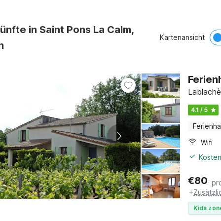
ünfte in Saint Pons La Calm,
Kartenansicht
h
Ferien
Lablachè
4.1 / 5
Ferienh
Wifi
Kosten
€
80
pr
+
Zusätzl
Kids zon