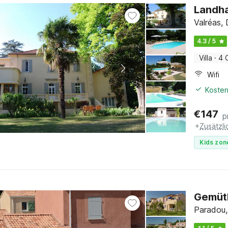
Landha
Valréas,
4.3 / 5
Villa
·
4 
Wifi
Kosten
€
147
p
+
Zusätzl
Kids zon
Gemütl
Paradou,