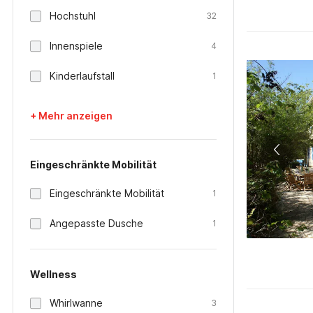
Hochstuhl
32
Innenspiele
4
Kinderlaufstall
1
+ Mehr anzeigen
Eingeschränkte Mobilität
Eingeschränkte Mobilität
1
Angepasste Dusche
1
Wellness
Whirlwanne
3