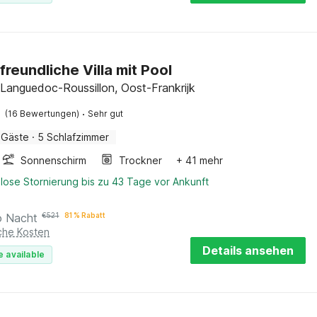
freundliche Villa mit Pool
 Languedoc-Roussillon, Oost-Frankrijk
·
(16 Bewertungen)
Sehr gut
 Gäste
·
5 Schlafzimmer
Sonnenschirm
Trockner
+ 41 mehr
lose Stornierung bis zu 43 Tage vor Ankunft
o Nacht
€
521
81 % Rabatt
iche Kosten
Details ansehen
e available