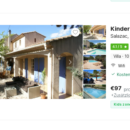
Kinder
Salazac,
4.1 / 5
Villa
·
10
Wifi
Kosten
€
97
pr
+
Zusätzl
Kids zon