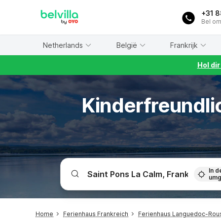
WIZARD MEMBER
+31 
Bel om
Netherlands
België
Frankrijk
Hol di
Kinderfreundli
In d
umg
Home
Ferienhaus Frankreich
Ferienhaus Languedoc-Rous