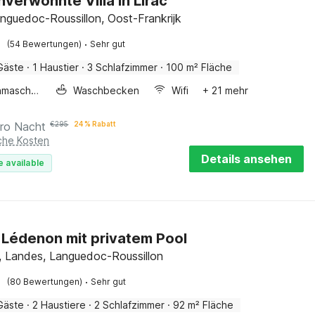
verwöhnte Villa in Lirac
anguedoc-Roussillon, Oost-Frankrijk
·
(54 Bewertungen)
Sehr gut
Gäste
·
1 Haustier
·
3 Schlafzimmer
·
100 m² Fläche
Waschmaschine
Waschbecken
Wifi
+ 21 mehr
ro Nacht
€
295
24 % Rabatt
iche Kosten
Details ansehen
e available
in Lédenon mit privatem Pool
 Landes, Languedoc-Roussillon
·
(80 Bewertungen)
Sehr gut
Gäste
·
2 Haustiere
·
2 Schlafzimmer
·
92 m² Fläche