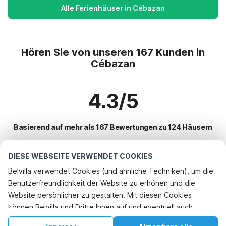
Alle Ferienhäuser in Cébazan
Hören Sie von unseren 167 Kunden in
Cébazan
4.3/5
Basierend auf mehr als 167 Bewertungen zu 124 Häusern
DIESE WEBSEITE VERWENDET COOKIES
Beliebteste Reiseziele für Urlaub
Belvilla verwendet Cookies (und ähnliche Techniken), um die
Benutzerfreundlichkeit der Website zu erhöhen und die
Top-Städte mit Top-Annehmlichkeiten für den Urlaub
Website persönlicher zu gestalten. Mit diesen Cookies
Ferienwohnungen arques
können Belvilla und Dritte Ihnen auf und eventuell auch
Beliebte Ausstattungen für Urlaub in Cebazan
Kinderfreundliche Ferienunterkünfte fleury
außerhalb unserer Website folgen, um Werbung Ihren
Kinderfreundliche Ferienunterkünfte