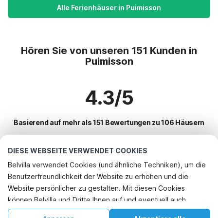
Alle Ferienhäuser in Puimisson
Hören Sie von unseren 151 Kunden in
Puimisson
4.3/5
Basierend auf mehr als 151 Bewertungen zu 106 Häusern
DIESE WEBSEITE VERWENDET COOKIES
Beliebteste Reiseziele für Urlaub
Belvilla verwendet Cookies (und ähnliche Techniken), um die
Benutzerfreundlichkeit der Website zu erhöhen und die
Top-Städte mit Top-Annehmlichkeiten für den Urlaub
Website persönlicher zu gestalten. Mit diesen Cookies
Ferienwohnungen arques
können Belvilla und Dritte Ihnen auf und eventuell auch
Beliebte Ausstattungen für Urlaub in Puimisson
Kinderfreundliche Ferienunterkünfte fleury
außerhalb unserer Website folgen, um Werbung Ihren
Kinderfreundliche Ferienunterkünfte