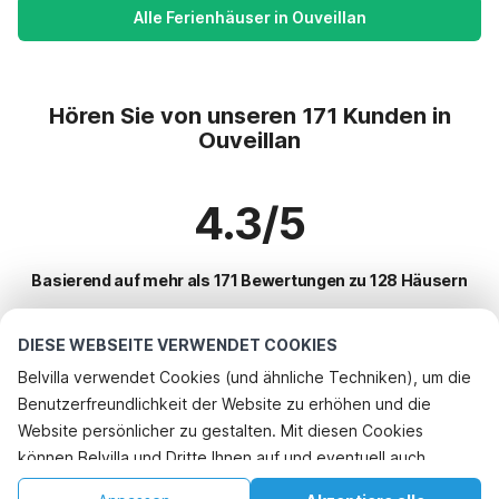
Alle Ferienhäuser in Ouveillan
Hören Sie von unseren 171 Kunden in
Ouveillan
4.3/5
Basierend auf mehr als 171 Bewertungen zu 128 Häusern
DIESE WEBSEITE VERWENDET COOKIES
Beliebteste Reiseziele für Urlaub
Belvilla verwendet Cookies (und ähnliche Techniken), um die
Benutzerfreundlichkeit der Website zu erhöhen und die
Top-Städte mit Top-Annehmlichkeiten für den Urlaub
Website persönlicher zu gestalten. Mit diesen Cookies
Ferienwohnungen arques
können Belvilla und Dritte Ihnen auf und eventuell auch
Beliebte Ausstattungen für Urlaub in Ouveillan
Kinderfreundliche Ferienunterkünfte fleury
außerhalb unserer Website folgen, um Werbung Ihren
Kinderfreundliche Ferienunterkünfte