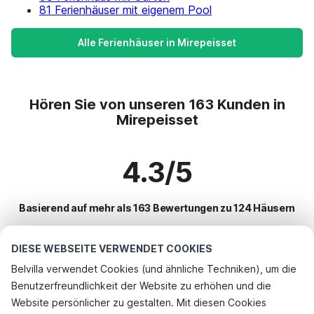
81 Ferienhäuser mit eigenem Pool
Alle Ferienhäuser in Mirepeisset
Hören Sie von unseren 163 Kunden in
Mirepeisset
4.3/5
Basierend auf mehr als 163 Bewertungen zu 124 Häusern
DIESE WEBSEITE VERWENDET COOKIES
Beliebteste Reiseziele für Urlaub
Belvilla verwendet Cookies (und ähnliche Techniken), um die
Benutzerfreundlichkeit der Website zu erhöhen und die
Top-Städte mit Top-Annehmlichkeiten für den Urlaub
Website persönlicher zu gestalten. Mit diesen Cookies