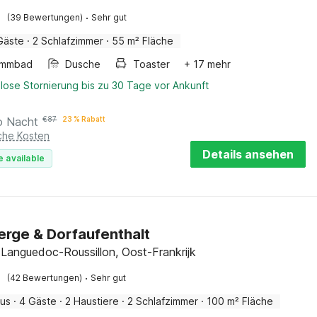
·
(39 Bewertungen)
Sehr gut
Gäste
·
2 Schlafzimmer
·
55 m² Fläche
immbad
Dusche
Toaster
+ 17 mehr
lose Stornierung bis zu 30 Tage vor Ankunft
o Nacht
€
87
23 % Rabatt
iche Kosten
Details ansehen
e available
rge & Dorfaufenthalt
 Languedoc-Roussillon, Oost-Frankrijk
·
(42 Bewertungen)
Sehr gut
aus
·
4 Gäste
·
2 Haustiere
·
2 Schlafzimmer
·
100 m² Fläche