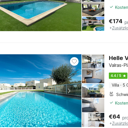
Kosten
€
174
p
+
Zusätzl
Helle 
Valras-P
4.4 / 5
Villa
·
5 
Schw
Kosten
€
64
pr
+
Zusätzl