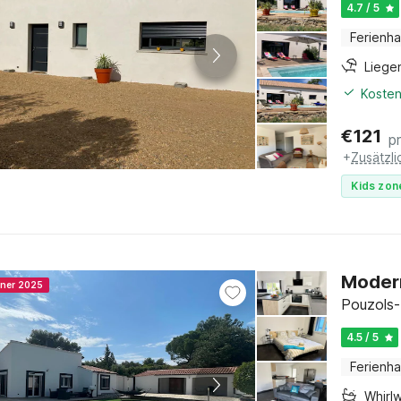
4.7 / 5
Ferienh
Liege
Kosten
€
121
p
+
Zusätzl
Kids zon
Modern
nner 2025
Pouzols-
4.5 / 5
Ferienh
Whirl