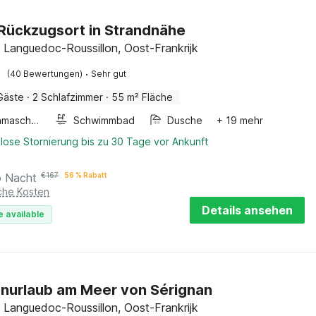
 Rückzugsort in Strandnähe
, Languedoc-Roussillon, Oost-Frankrijk
·
(40 Bewertungen)
Sehr gut
Gäste
·
2 Schlafzimmer
·
55 m² Fläche
Waschmaschine
Schwimmbad
Dusche
+ 19 mehr
lose Stornierung bis zu 30 Tage vor Ankunft
o Nacht
€
167
56 % Rabatt
iche Kosten
Details ansehen
e available
enurlaub am Meer von Sérignan
, Languedoc-Roussillon, Oost-Frankrijk