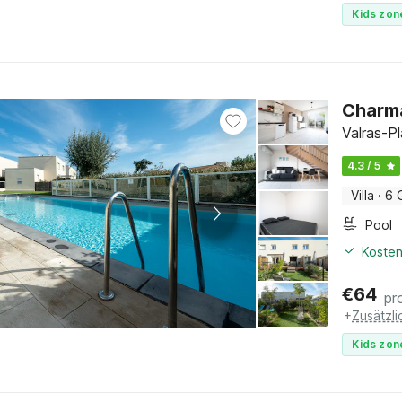
Kids zon
Charma
Valras-P
4.3 / 5
Villa
·
6 
Pool
Kosten
€
64
pr
+
Zusätzl
Kids zon