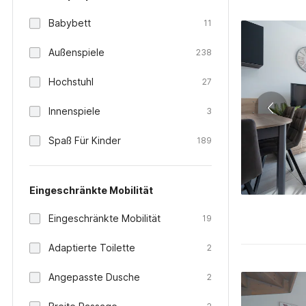
Babybett
11
Außenspiele
238
Hochstuhl
27
Innenspiele
3
Spaß Für Kinder
189
Eingeschränkte Mobilität
Eingeschränkte Mobilität
19
Adaptierte Toilette
2
Angepasste Dusche
2