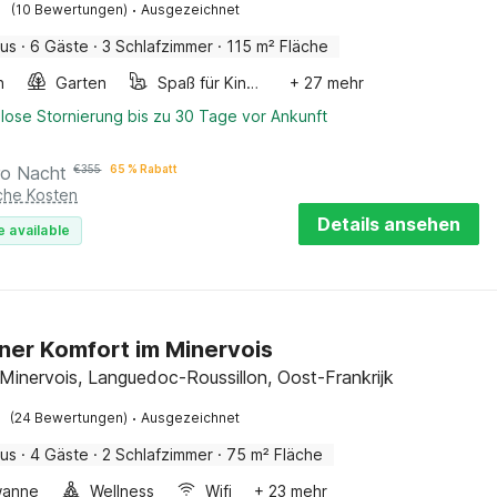
·
(10 Bewertungen)
Ausgezeichnet
aus
·
6 Gäste
·
3 Schlafzimmer
·
115 m² Fläche
n
Garten
Spaß für Kinder
+ 27 mehr
lose Stornierung bis zu 30 Tage vor Ankunft
ro Nacht
€
355
65 % Rabatt
iche Kosten
Details ansehen
e available
er Komfort im Minervois
Minervois, Languedoc-Roussillon, Oost-Frankrijk
·
(24 Bewertungen)
Ausgezeichnet
aus
·
4 Gäste
·
2 Schlafzimmer
·
75 m² Fläche
wanne
Wellness
Wifi
+ 23 mehr