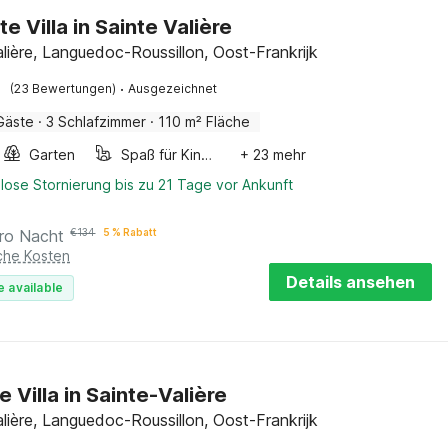
e Villa in Sainte Valière
alière, Languedoc-Roussillon, Oost-Frankrijk
·
(23 Bewertungen)
Ausgezeichnet
Gäste
·
3 Schlafzimmer
·
110 m² Fläche
Garten
Spaß für Kinder
+ 23 mehr
lose Stornierung bis zu 21 Tage vor Ankunft
ro Nacht
€
134
5 % Rabatt
iche Kosten
Details ansehen
e available
le Villa in Sainte-Valière
alière, Languedoc-Roussillon, Oost-Frankrijk