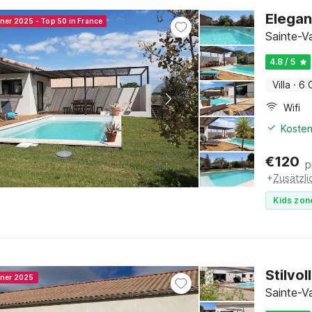
Elegant
nner 2025 - Top 50 in France
Sainte-V
4.8 / 5
Villa
·
6 
Wifi
Kosten
€
120
p
+
Zusätzl
Kids zon
Stilvol
nner 2025
Sainte-V