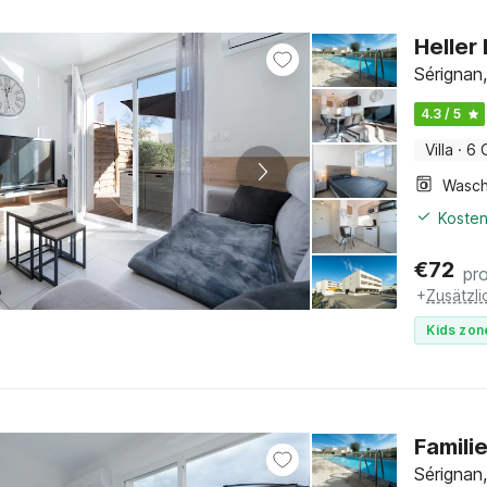
Heller
Sérignan
4.3 / 5
Villa
·
6 
Kosten
€
72
pr
+
Zusätzl
Kids zon
Famili
Sérignan