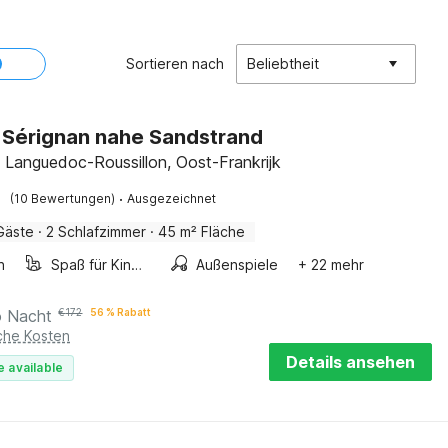
Sortieren nach
Beliebtheit
in Sérignan nahe Sandstrand
, Languedoc-Roussillon, Oost-Frankrijk
·
(10 Bewertungen)
Ausgezeichnet
Gäste
·
2 Schlafzimmer
·
45 m² Fläche
n
Spaß für Kinder
Außenspiele
+ 22 mehr
o Nacht
€
172
56 % Rabatt
iche Kosten
Details ansehen
e available