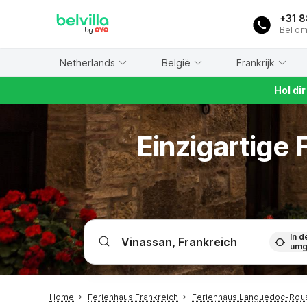
WIZARD MEMBER
+31 
Bel om
Netherlands
België
Frankrijk
Hol di
Einzigartige
In d
umg
Home
Ferienhaus Frankreich
Ferienhaus Languedoc-Rous