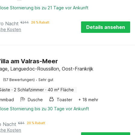
lose Stornierung bis zu 21 Tage vor Ankunft
ro Nacht
€
244
26 % Rabatt
Details ansehen
iche Kosten
Villa am Valras-Meer
lage, Languedoc-Roussillon, Oost-Frankrijk
·
(57 Bewertungen)
Sehr gut
Gäste
·
2 Schlafzimmer
·
40 m² Fläche
immbad
Dusche
Toaster
+ 18 mehr
lose Stornierung bis zu 30 Tage vor Ankunft
o Nacht
€
84
20 % Rabatt
iche Kosten