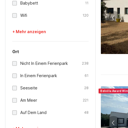
Babybett
11
Wifi
120
+ Mehr anzeigen
Ort
Nicht In Einem Ferienpark
238
In Einem Ferienpark
61
Seeseite
28
Belvilla Award Wi
Am Meer
221
Auf Dem Land
48