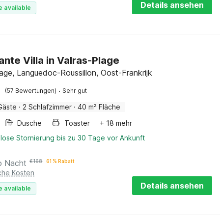
Details ansehen
e available
nte Villa in Valras-Plage
lage, Languedoc-Roussillon, Oost-Frankrijk
·
(57 Bewertungen)
Sehr gut
Gäste
·
2 Schlafzimmer
·
40 m² Fläche
Dusche
Toaster
+ 18 mehr
lose Stornierung bis zu 30 Tage vor Ankunft
o Nacht
€
168
61 % Rabatt
iche Kosten
Details ansehen
e available