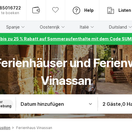
885016722
Help
Listen
 te boeken
Spanje
Oostenrijk
Italië
Duitsland
r bis zu 25 % Rabatt auf Sommeraufenthalte mit dem Code S
 Ferienhäuser und Ferie
Vinassan
er
Datum hinzufügen
2 Gäste
,
0 H
ebung
sillon
Ferienhaus Vinassan