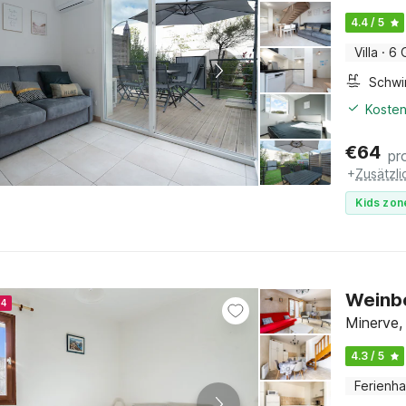
4.4 / 5
Villa
·
6 
Schw
Kosten
€
64
pr
+
Zusätzl
Kids zon
Weinbe
24
Minerve,
4.3 / 5
Ferienh