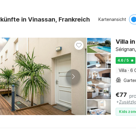
künfte in Vinassan, Frankreich
Kartenansicht
Villa 
Sérignan
4.6 / 5
Villa
·
6 
Garte
€
77
pr
+
Zusätzl
Kids zon