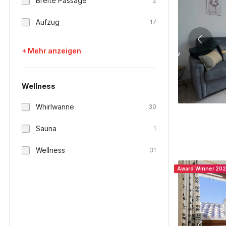
Breite Passage
2
Aufzug
17
+ Mehr anzeigen
Wellness
Whirlwanne
30
Sauna
1
Wellness
31
Award Winner 20