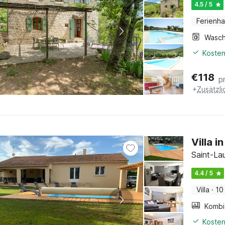
4.5 / 5
Ferienh
Kosten
€
118
p
+
Zusätzl
Villa 
Saint-La
4.4 / 5
Villa
·
10
Kosten