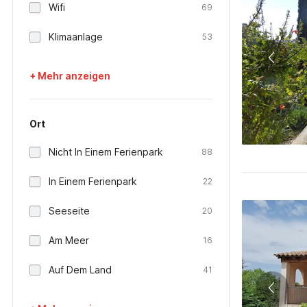
Wifi
69
Klimaanlage
53
+ Mehr anzeigen
Ort
Nicht In Einem Ferienpark
88
In Einem Ferienpark
22
Seeseite
20
Am Meer
16
Auf Dem Land
41