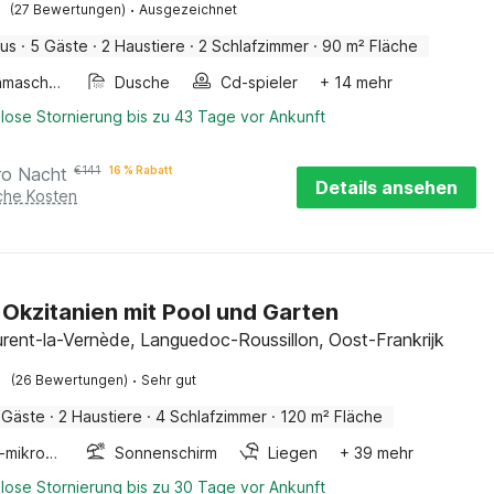
·
(27 Bewertungen)
Ausgezeichnet
aus
·
5 Gäste
·
2 Haustiere
·
2 Schlafzimmer
·
90 m² Fläche
Waschmaschine
Dusche
Cd-spieler
+ 14 mehr
lose Stornierung bis zu 43 Tage vor Ankunft
ro Nacht
€
141
16 % Rabatt
Details ansehen
iche Kosten
in Okzitanien mit Pool und Garten
urent-la-Vernède, Languedoc-Roussillon, Oost-Frankrijk
·
(26 Bewertungen)
Sehr gut
 Gäste
·
2 Haustiere
·
4 Schlafzimmer
·
120 m² Fläche
Kombi-mikrowelle
Sonnenschirm
Liegen
+ 39 mehr
lose Stornierung bis zu 30 Tage vor Ankunft