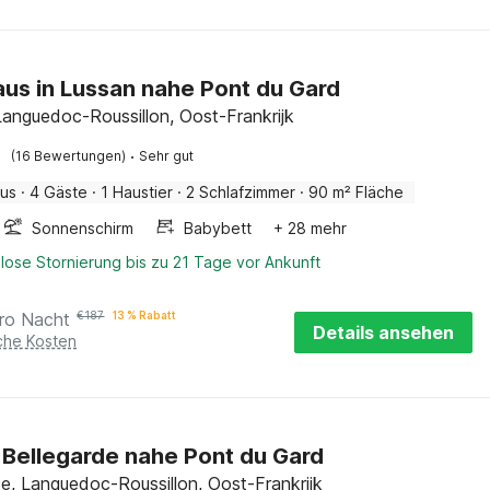
us in Lussan nahe Pont du Gard
Languedoc-Roussillon, Oost-Frankrijk
·
(16 Bewertungen)
Sehr gut
aus
·
4 Gäste
·
1 Haustier
·
2 Schlafzimmer
·
90 m² Fläche
Sonnenschirm
Babybett
+ 28 mehr
lose Stornierung bis zu 21 Tage vor Ankunft
ro Nacht
€
187
13 % Rabatt
Details ansehen
iche Kosten
in Bellegarde nahe Pont du Gard
de, Languedoc-Roussillon, Oost-Frankrijk