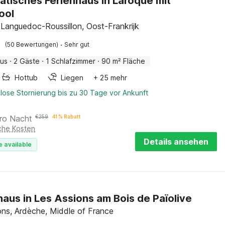
ätisches Ferienhaus in Laroque mit
ool
 Languedoc-Roussillon, Oost-Frankrijk
·
(50 Bewertungen)
Sehr gut
aus
·
2 Gäste
·
1 Schlafzimmer
·
90 m² Fläche
Hottub
Liegen
+ 25 mehr
lose Stornierung bis zu 30 Tage vor Ankunft
ro Nacht
€
259
41 % Rabatt
iche Kosten
Details ansehen
e available
haus in Les Assions am Bois de Païolive
ons, Ardèche, Middle of France