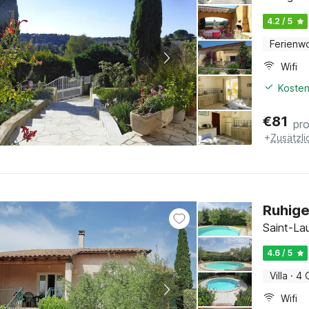
4.2 / 5
Ferienw
Wifi
Kosten
€
81
pr
+
Zusätzl
Ruhige 
Saint-La
4.6 / 5
Villa
·
4 
Wifi