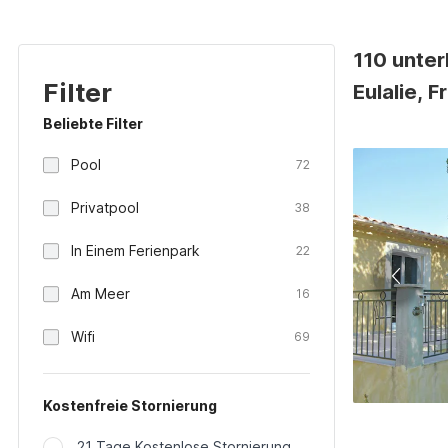
110 unter
Filter
Eulalie, F
Beliebte Filter
Pool
72
Privatpool
38
In Einem Ferienpark
22
Am Meer
16
Wifi
69
Kostenfreie Stornierung
21 Tage Kostenlose Stornierung