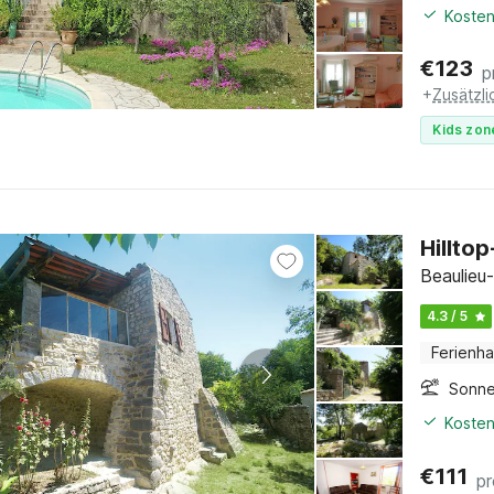
Kosten
€
123
p
+
Zusätzl
Kids zon
Hillto
Beaulieu
4.3 / 5
Ferienh
Sonne
Kosten
€
111
p