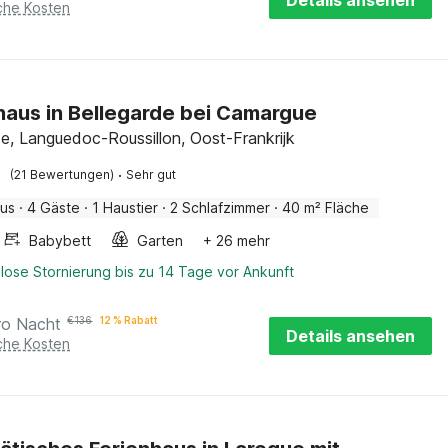
Details ansehen
iche Kosten
haus in Bellegarde bei Camargue
de, Languedoc-Roussillon, Oost-Frankrijk
·
(21 Bewertungen)
Sehr gut
aus
·
4 Gäste
·
1 Haustier
·
2 Schlafzimmer
·
40 m² Fläche
Babybett
Garten
+ 26 mehr
lose Stornierung bis zu 14 Tage vor Ankunft
ro Nacht
€
136
12 % Rabatt
Details ansehen
iche Kosten