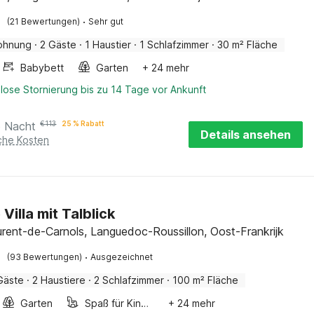
·
(21 Bewertungen)
Sehr gut
ohnung
·
2 Gäste
·
1 Haustier
·
1 Schlafzimmer
·
30 m² Fläche
Babybett
Garten
+ 24 mehr
lose Stornierung bis zu 14 Tage vor Ankunft
o Nacht
€
113
25 % Rabatt
Details ansehen
iche Kosten
Villa mit Talblick
urent-de-Carnols, Languedoc-Roussillon, Oost-Frankrijk
·
(93 Bewertungen)
Ausgezeichnet
Gäste
·
2 Haustiere
·
2 Schlafzimmer
·
100 m² Fläche
Garten
Spaß für Kinder
+ 24 mehr