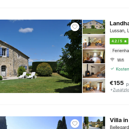
Landha
Lussan, 
4.2 / 5
Ferienh
Wifi
Kosten
€
155
p
+
Zusätzl
Villa 
Bellegar