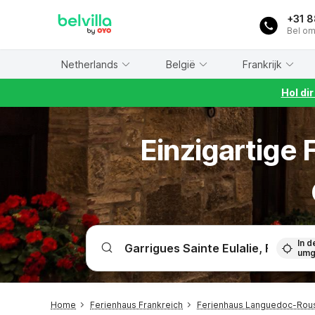
WIZARD MEMBER
+31 
Bel om
Netherlands
België
Frankrijk
Hol di
Einzigartige
In d
umg
Home
Ferienhaus Frankreich
Ferienhaus Languedoc-Rous