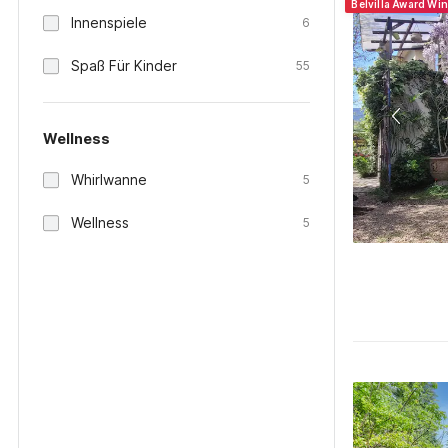
Belvilla Award Wi
Innenspiele
6
Spaß Für Kinder
55
Wellness
Whirlwanne
5
Wellness
5