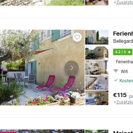
+
Zusätzl
Ferien
Bellegar
4.2 / 5
Ferienh
Wifi
Kosten
€
115
p
+
Zusätzl