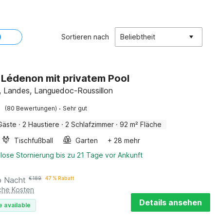
Sortieren nach
Beliebtheit
in Lédenon mit privatem Pool
 Landes, Languedoc-Roussillon
·
(80 Bewertungen)
Sehr gut
Gäste
·
2 Haustiere
·
2 Schlafzimmer
·
92 m² Fläche
Tischfußball
Garten
+ 28 mehr
lose Stornierung bis zu 21 Tage vor Ankunft
o Nacht
€
189
47 % Rabatt
iche Kosten
Details ansehen
e available