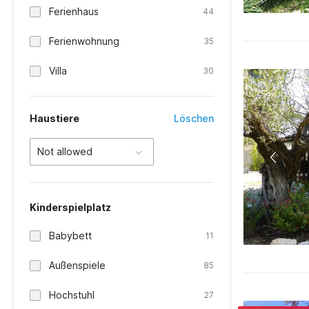
Ferienhaus
44
Ferienwohnung
35
Villa
30
Haustiere
Löschen
Not allowed
Kinderspielplatz
Babybett
11
Außenspiele
85
Hochstuhl
27