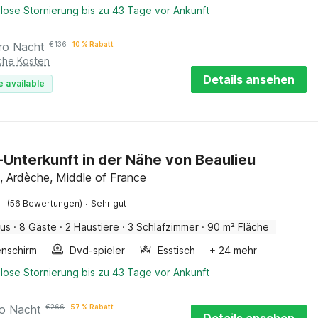
lose Stornierung bis zu 43 Tage vor Ankunft
ro Nacht
€
136
10 % Rabatt
iche Kosten
Details ansehen
e available
p-Unterkunft in der Nähe von Beaulieu
-, Ardèche, Middle of France
·
(56 Bewertungen)
Sehr gut
aus
·
8 Gäste
·
2 Haustiere
·
3 Schlafzimmer
·
90 m² Fläche
nschirm
Dvd-spieler
Esstisch
+ 24 mehr
lose Stornierung bis zu 43 Tage vor Ankunft
ro Nacht
€
266
57 % Rabatt