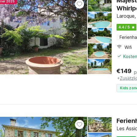
Majest
nner 2025
Whirlp
Laroque,
4.4 / 5
Ferienh
Wifi
Kosten
€
149
p
+
Zusätzl
Kids zon
Ferien
Les Assi