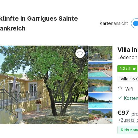
künfte in Garrigues Sainte
Kartenansicht
rankreich
Villa 
Lédenon,
4.2 / 5
Villa
·
5 
Wifi
Kosten
€
97
pr
+
Zusätzl
Kids zon