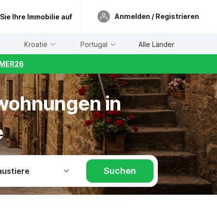
Anmelden / Registrieren
 Sie Ihre Immobilie auf
Kroatië
Portugal
Alle Länder
UMMER26
nwohnungen in
e
Suchen
austiere