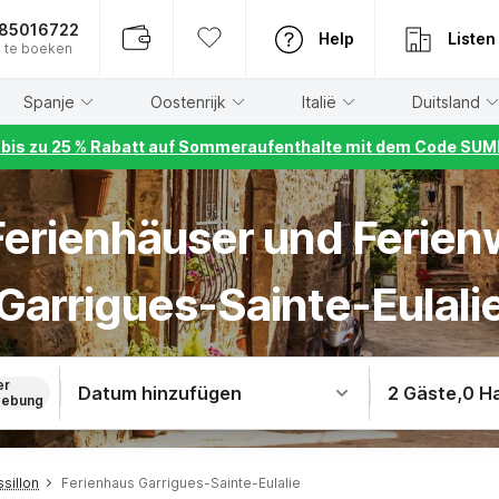
885016722
Help
Listen
 te boeken
Spanje
Oostenrijk
Italië
Duitsland
r bis zu 25 % Rabatt auf Sommeraufenthalte mit dem Code S
 Ferienhäuser und Ferie
Garrigues-Sainte-Eulali
er
Datum hinzufügen
2 Gäste
,
0 H
ebung
sillon
Ferienhaus Garrigues-Sainte-Eulalie