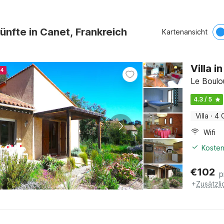
ünfte in Canet, Frankreich
Kartenansicht
Villa i
24
Le Boulo
4.3 / 5
Villa
·
4 
Wifi
Kosten
€
102
p
+
Zusätzl