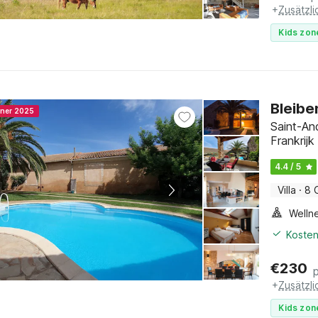
+
Zusätzl
Kids zon
Bleibe
nner 2025
Saint-An
Frankrijk
4.4 / 5
Villa
·
8 
Welln
Kosten
€
230
+
Zusätzl
Kids zon