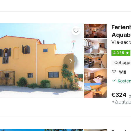
Ferien
Aquab
Vila-sac
4.3 / 5
Cottage
Wifi
Kosten
€
324
+
Zusätzl