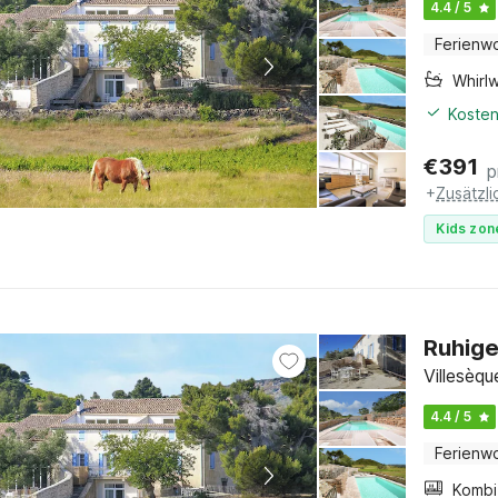
4.4 / 5
Ferienw
Whirl
Kosten
€
391
p
+
Zusätzl
Kids zon
Ruhige
Villesèq
4.4 / 5
Ferienw