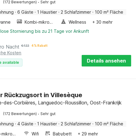
·
(172 Bewertungen)
Sehr gut
ohnung
·
6 Gäste
·
1 Haustier
·
2 Schlafzimmer
·
100 m² Fläche
wanne
Kombi-mikrowelle
Wellness
+ 30 mehr
lose Stornierung bis zu 21 Tage vor Ankunft
ro Nacht
€
433
4 % Rabatt
iche Kosten
Details ansehen
e available
r Rückzugsort in Villesèque
ue-des-Corbières, Languedoc-Roussillon, Oost-Frankrijk
·
(172 Bewertungen)
Sehr gut
ohnung
·
4 Gäste
·
1 Haustier
·
2 Schlafzimmer
·
100 m² Fläche
Kombi-mikrowelle
Wifi
Babybett
+ 29 mehr