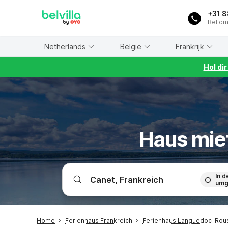
WIZARD MEMBER
+31 
Bel om
Netherlands
België
Frankrijk
Hol di
Haus miet
In d
umg
Home
Ferienhaus Frankreich
Ferienhaus Languedoc-Rous