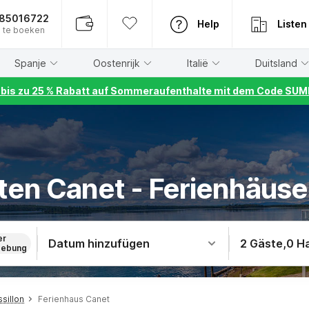
885016722
Help
Listen
 te boeken
Spanje
Oostenrijk
Italië
Duitsland
r bis zu 25 % Rabatt auf Sommeraufenthalte mit dem Code S
en Canet - Ferienhäuse
er
Datum hinzufügen
2 Gäste
,
0 H
ebung
sillon
Ferienhaus Canet