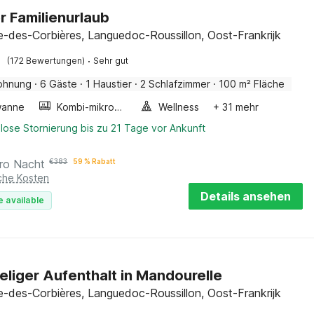
r Familienurlaub
ue-des-Corbières, Languedoc-Roussillon, Oost-Frankrijk
·
(172 Bewertungen)
Sehr gut
ohnung
·
6 Gäste
·
1 Haustier
·
2 Schlafzimmer
·
100 m² Fläche
wanne
Kombi-mikrowelle
Wellness
+ 31 mehr
lose Stornierung bis zu 21 Tage vor Ankunft
ro Nacht
€
383
59 % Rabatt
iche Kosten
Details ansehen
e available
eliger Aufenthalt in Mandourelle
ue-des-Corbières, Languedoc-Roussillon, Oost-Frankrijk