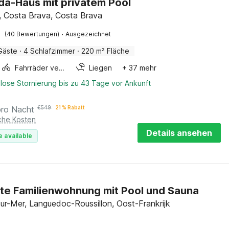
da-Haus mit privatem Pool
, Costa Brava, Costa Brava
·
(40 Bewertungen)
Ausgezeichnet
Gäste
·
4 Schlafzimmer
·
220 m² Fläche
Fahrräder verfügbar
Liegen
+ 37 mehr
lose Stornierung bis zu 43 Tage vor Ankunft
pro Nacht
€
549
21 % Rabatt
iche Kosten
Details ansehen
e available
te Familienwohnung mit Pool und Sauna
sur-Mer, Languedoc-Roussillon, Oost-Frankrijk