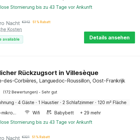
lose Stornierung bis zu 43 Tage vor Ankunft
ro Nacht
€
342
51 % Rabatt
iche Kosten
Details ansehen
e available
icher Rückzugsort in Villesèque
ue-des-Corbières, Languedoc-Roussillon, Oost-Frankrijk
·
(172 Bewertungen)
Sehr gut
ohnung
·
4 Gäste
·
1 Haustier
·
2 Schlafzimmer
·
120 m² Fläche
Kombi-mikrowelle
Wifi
Babybett
+ 29 mehr
lose Stornierung bis zu 43 Tage vor Ankunft
ro Nacht
€
321
51 % Rabatt