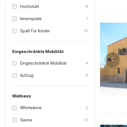
Hochstuhl
8
Innenspiele
1
Spaß Für Kinder
31
Eingeschränkte Mobilität
Eingeschränkte Mobilität
4
Aufzug
4
Wellness
Whirlwanne
2
Sauna
12