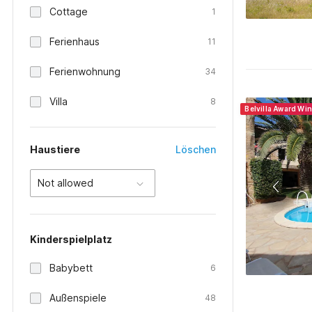
Cottage
1
Ferienhaus
11
Ferienwohnung
34
Villa
8
Belvilla Award Wi
Haustiere
Löschen
Not allowed
Kinderspielplatz
Babybett
6
Außenspiele
48