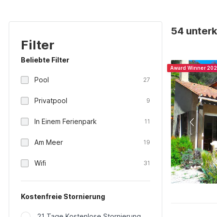
54 unterk
Filter
Beliebte Filter
Award Winner 20
Pool
27
Privatpool
9
In Einem Ferienpark
11
Am Meer
19
Wifi
31
Kostenfreie Stornierung
21 Tage Kostenlose Stornierung