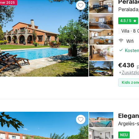
Perala
nner 2025
Peralada
4.5 / 5
Villa
·
8 
Wifi
Kosten
€
436
+
Zusätzl
Kids zon
Elegan
Argelès-
NEU