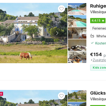
Ruhige
Villesèq
4.4 / 5
Ferienw
Whirl
Kosten
€
154
p
+
Zusätzl
Kids zon
Glücks
24
Villesèq