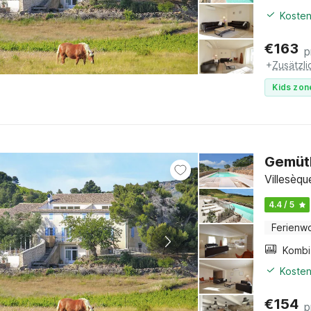
Kosten
€
163
p
+
Zusätzl
Kids zon
Gemütl
Villesèq
4.4 / 5
Ferienw
Kosten
€
154
p