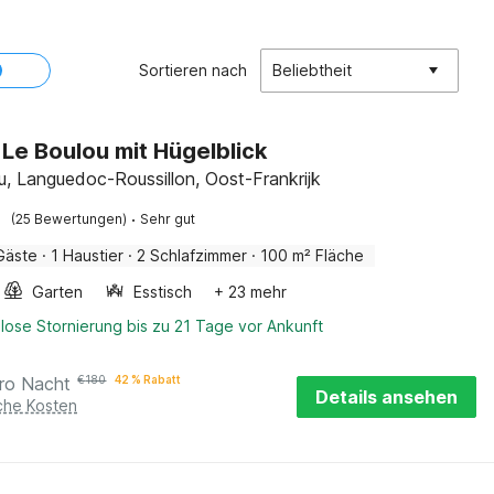
Sortieren nach
Beliebtheit
n Le Boulou mit Hügelblick
u, Languedoc-Roussillon, Oost-Frankrijk
·
(25 Bewertungen)
Sehr gut
Gäste
·
1 Haustier
·
2 Schlafzimmer
·
100 m² Fläche
Garten
Esstisch
+ 23 mehr
lose Stornierung bis zu 21 Tage vor Ankunft
ro Nacht
€
180
42 % Rabatt
Details ansehen
iche Kosten