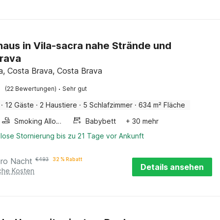
haus in Vila-sacra nahe Strände und
rava
ra, Costa Brava, Costa Brava
·
(22 Bewertungen)
Sehr gut
·
12 Gäste
·
2 Haustiere
·
5 Schlafzimmer
·
634 m² Fläche
Smoking Allowed
Babybett
+ 30 mehr
lose Stornierung bis zu 21 Tage vor Ankunft
pro Nacht
€
493
32 % Rabatt
Details ansehen
iche Kosten