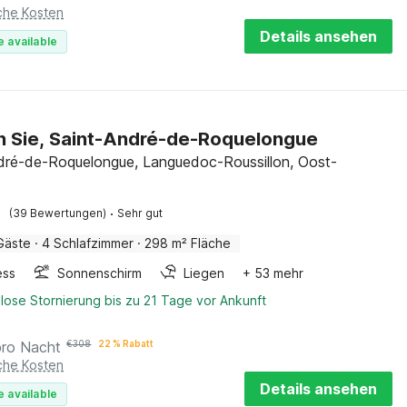
iche Kosten
Details ansehen
e available
n Sie, Saint-André-de-Roquelongue
dré-de-Roquelongue, Languedoc-Roussillon, Oost-
·
(39 Bewertungen)
Sehr gut
Gäste
·
4 Schlafzimmer
·
298 m² Fläche
ess
Sonnenschirm
Liegen
+ 53 mehr
lose Stornierung bis zu 21 Tage vor Ankunft
pro Nacht
€
308
22 % Rabatt
iche Kosten
Details ansehen
e available