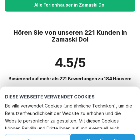
Alle Ferienhäuser in Zamaski Dol
Hören Sie von unseren 221 Kunden in
Zamaski Dol
4.5/5
Basierend auf mehr als 221 Bewertungen zu 184 Häusern
DIESE WEBSEITE VERWENDET COOKIES
Beliebteste Reiseziele für Urlaub
Belvilla verwendet Cookies (und ähnliche Techniken), um die
Benutzerfreundlichkeit der Website zu erhöhen und die
Top-Städte mit Top-Annehmlichkeiten für den Urlaub
Website persönlicher zu gestalten. Mit diesen Cookies
Ferienwohnungen maranovici
können Belvilla und Dritte Ihnen auf und eventuell auch
Beliebte Ausstattungen für Urlaub in Zamaski-dol
Ferienwohnungen pobrezje
außerhalb unserer Website folgen, um Werbung Ihren
Kinderfreundliche Ferienunterkünfte