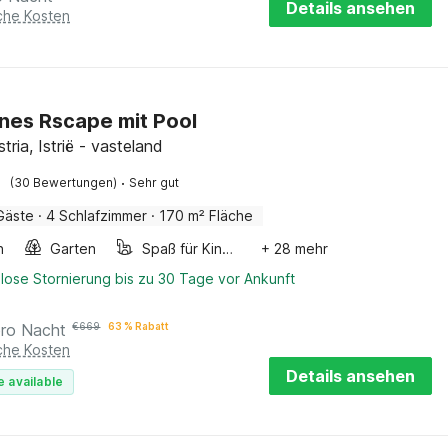
Details ansehen
iche Kosten
es Rscape mit Pool
stria, Istrië - vasteland
·
(30 Bewertungen)
Sehr gut
Gäste
·
4 Schlafzimmer
·
170 m² Fläche
n
Garten
Spaß für Kinder
+ 28 mehr
lose Stornierung bis zu 30 Tage vor Ankunft
pro Nacht
€
669
63 % Rabatt
iche Kosten
Details ansehen
e available