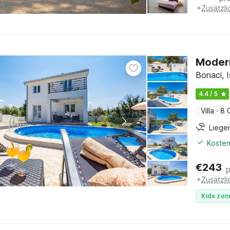
+
Zusätzl
Modern
Bonaci, I
4.4 / 5
Villa
·
8 
Liege
Kosten
€
243
+
Zusätzl
Kids zon