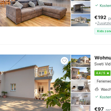
Kosten
€
192
p
+
Zusätzl
Kids zon
Wohnun
Sveti Vid
4.4 / 5
Ferienw
Wasc
Kosten
€
97
pr