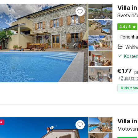
Villa 
Svetvinče
4.4 / 5
Ferienh
Whirl
Kosten
€
177
p
+
Zusätzl
Kids zon
Villa 
24
Motovun, 