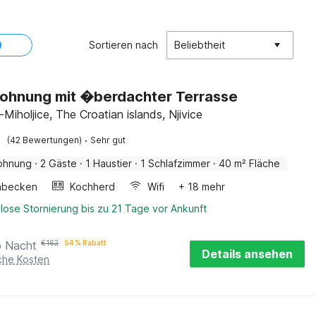
Sortieren nach
Beliebtheit
ohnung mit �berdachter Terrasse
-Miholjice, The Croatian islands, Njivice
·
(42 Bewertungen)
Sehr gut
ohnung
·
2 Gäste
·
1 Haustier
·
1 Schlafzimmer
·
40 m² Fläche
hbecken
Kochherd
Wifi
+ 18 mehr
lose Stornierung bis zu 21 Tage vor Ankunft
o Nacht
€
162
54 % Rabatt
Details ansehen
iche Kosten