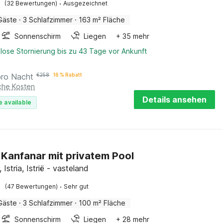
·
(32 Bewertungen)
Ausgezeichnet
Gäste
·
3 Schlafzimmer
·
163 m² Fläche
Sonnenschirm
Liegen
+ 35 mehr
lose Stornierung bis zu 43 Tage vor Ankunft
pro Nacht
€
258
16 % Rabatt
iche Kosten
Details ansehen
e available
in Kanfanar mit privatem Pool
 Istria, Istrië - vasteland
·
(47 Bewertungen)
Sehr gut
Gäste
·
3 Schlafzimmer
·
100 m² Fläche
Sonnenschirm
Liegen
+ 28 mehr