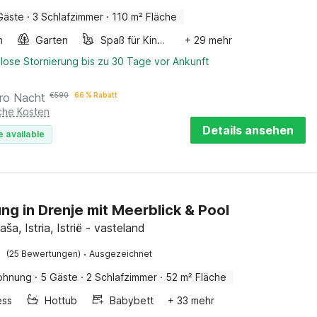
Gäste
·
3 Schlafzimmer
·
110 m² Fläche
n
Garten
Spaß für Kinder
+ 29 mehr
lose Stornierung bis zu 30 Tage vor Ankunft
ro Nacht
€
590
66 % Rabatt
iche Kosten
Details ansehen
e available
g in Drenje mit Meerblick & Pool
aša, Istria, Istrië - vasteland
·
(25 Bewertungen)
Ausgezeichnet
ohnung
·
5 Gäste
·
2 Schlafzimmer
·
52 m² Fläche
ess
Hottub
Babybett
+ 33 mehr