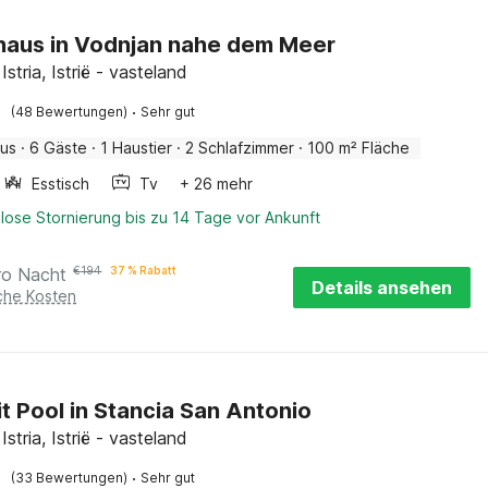
haus in Vodnjan nahe dem Meer
Istria, Istrië - vasteland
·
(48 Bewertungen)
Sehr gut
aus
·
6 Gäste
·
1 Haustier
·
2 Schlafzimmer
·
100 m² Fläche
Esstisch
Tv
+ 26 mehr
lose Stornierung bis zu 14 Tage vor Ankunft
ro Nacht
€
194
37 % Rabatt
Details ansehen
iche Kosten
mit Pool in Stancia San Antonio
Istria, Istrië - vasteland
·
(33 Bewertungen)
Sehr gut