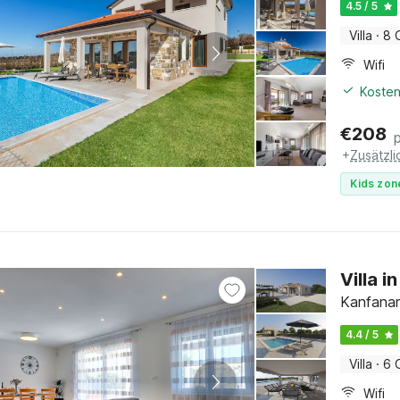
4.5 / 5
Villa
·
8 
Wifi
Kosten
€
208
+
Zusätzl
Kids zon
Villa 
Kanfanar,
4.4 / 5
Villa
·
6 
Wifi