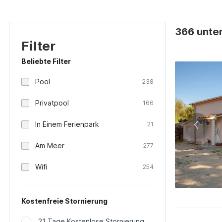
366 unter
Filter
Beliebte Filter
Pool
238
Privatpool
166
In Einem Ferienpark
21
Am Meer
277
Wifi
254
Kostenfreie Stornierung
21 Tage Kostenlose Stornierung