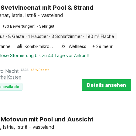
in Svetvincenat mit Pool & Strand
nat, Istria, Istrië - vasteland
·
(33 Bewertungen)
Sehr gut
aus
·
8 Gäste
·
1 Haustier
·
3 Schlafzimmer
·
180 m² Fläche
wanne
Kombi-mikrowelle
Wellness
+ 29 mehr
lose Stornierung bis zu 43 Tage vor Ankunft
ro Nacht
€
322
43 % Rabatt
iche Kosten
Details ansehen
e available
in Motovun mit Pool und Aussicht
Istria, Istrië - vasteland