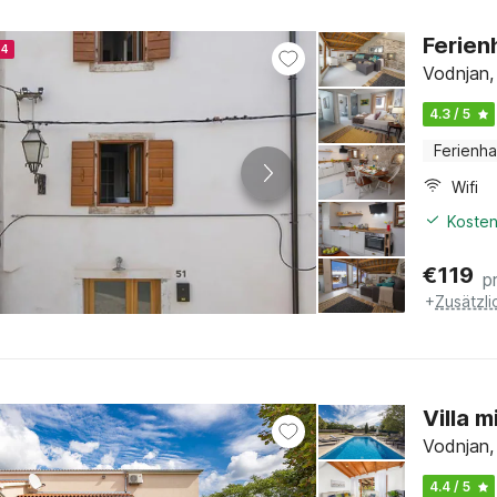
Ferien
24
Vodnjan, 
4.3 / 5
Ferienh
Wifi
Kosten
€
119
p
+
Zusätzl
Villa 
Vodnjan, 
4.4 / 5