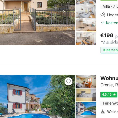
Villa
·
7 
Liege
Kosten
€
198
p
+
Zusätzl
Kids zon
Wohnun
Drenje, R
4.5 / 5
Ferienw
Welln