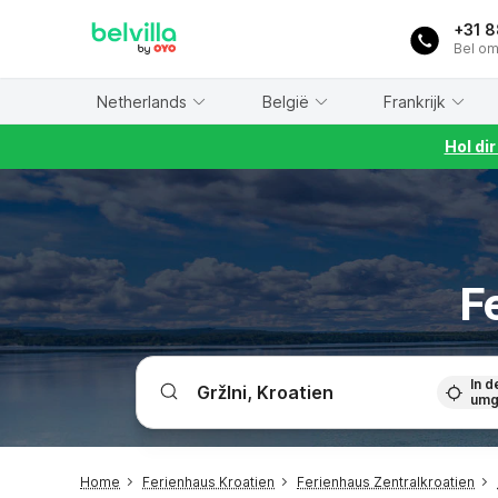
WIZARD MEMBER
+31 
Bel om
Netherlands
België
Frankrijk
Hol di
F
In d
umg
Home
Ferienhaus Kroatien
Ferienhaus Zentralkroatien