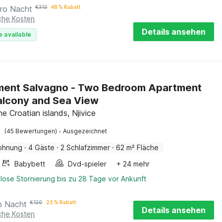
ro Nacht
€
313
48 % Rabatt
iche Kosten
Details ansehen
e available
ment Salvagno - Two Bedroom Apartment
alcony and Sea View
e Croatian islands, Njivice
·
(45 Bewertungen)
Ausgezeichnet
ohnung
·
4 Gäste
·
2 Schlafzimmer
·
62 m² Fläche
Babybett
Dvd-spieler
+ 24 mehr
lose Stornierung bis zu 28 Tage vor Ankunft
o Nacht
€
120
22 % Rabatt
Details ansehen
iche Kosten