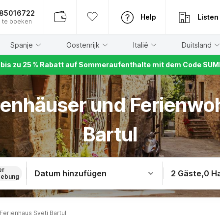
885016722
Help
Listen
 te boeken
Spanje
Oostenrijk
Italië
Duitsland
r bis zu 25 % Rabatt auf Sommeraufenthalte mit dem Code S
rienhäuser und Ferienwo
Bartul
er
Datum hinzufügen
2 Gäste
,
0 H
ebung
Ferienhaus Sveti Bartul