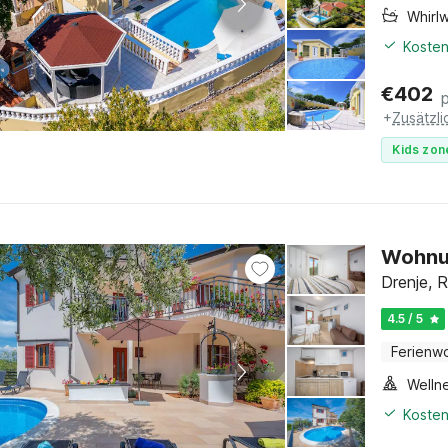
Whirl
Kosten
€
402
+
Zusätzl
Kids zon
Wohnun
Drenje, R
4.5 / 5
Ferienw
Welln
Kosten