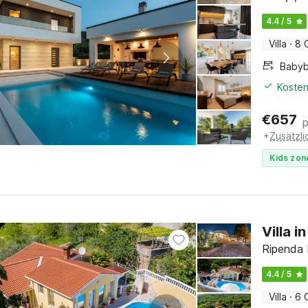
4.4 / 5
Villa
·
8 
Babyb
Kosten
€
657
+
Zusätzl
Kids zon
Villa 
Ripenda K
4.4 / 5
Villa
·
6 