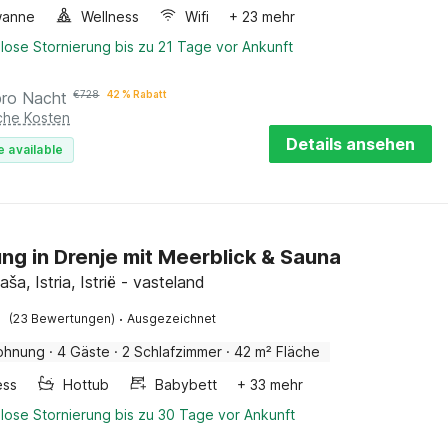
wanne
Wellness
Wifi
+ 23 mehr
lose Stornierung bis zu 21 Tage vor Ankunft
pro Nacht
€
728
42 % Rabatt
iche Kosten
Details ansehen
e available
g in Drenje mit Meerblick & Sauna
aša, Istria, Istrië - vasteland
·
(23 Bewertungen)
Ausgezeichnet
ohnung
·
4 Gäste
·
2 Schlafzimmer
·
42 m² Fläche
ess
Hottub
Babybett
+ 33 mehr
lose Stornierung bis zu 30 Tage vor Ankunft