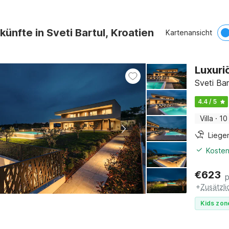
künfte in Sveti Bartul, Kroatien
Kartenansicht
Luxuriö
Sveti Bart
4.4 / 5
Villa
·
10
Liege
Kosten
€
623
+
Zusätzl
Kids zon