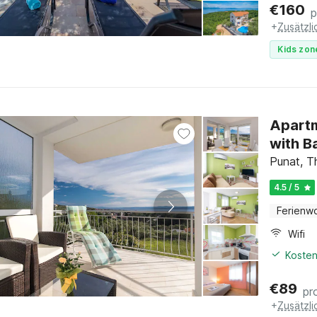
€
160
p
+
Zusätzl
Kids zon
Apart
with B
Punat, Th
4.5 / 5
Ferienw
Wifi
Kosten
€
89
pr
+
Zusätzl