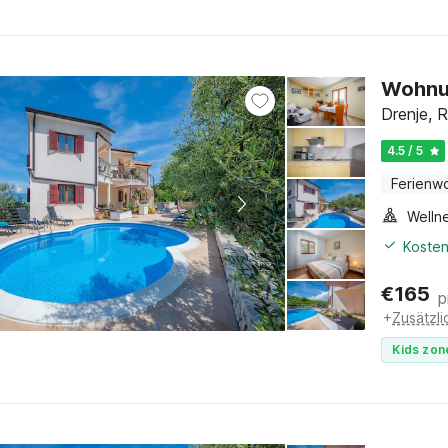
Wohnun
Drenje, R
4.5 / 5
Ferienw
Welln
Kosten
€
165
p
+
Zusätzl
Kids zon