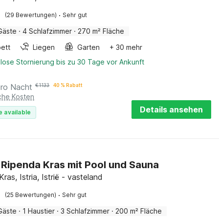
·
(29 Bewertungen)
Sehr gut
Gäste
·
4 Schlafzimmer
·
270 m² Fläche
ett
Liegen
Garten
+ 30 mehr
lose Stornierung bis zu 30 Tage vor Ankunft
pro Nacht
€
1133
40 % Rabatt
iche Kosten
Details ansehen
e available
in Ripenda Kras mit Pool und Sauna
ras, Istria, Istrië - vasteland
·
(25 Bewertungen)
Sehr gut
Gäste
·
1 Haustier
·
3 Schlafzimmer
·
200 m² Fläche