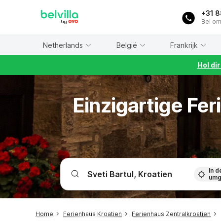
WIZARD MEMBER
+31 
Bel om
Netherlands
België
Frankrijk
Hol di
Einzigartige Fe
In d
umg
Home
Ferienhaus Kroatien
Ferienhaus Zentralkroatien