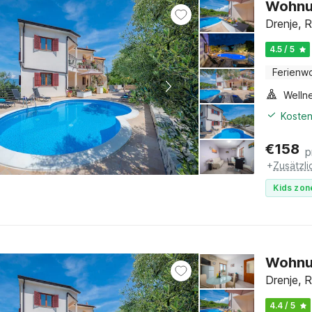
Wohnun
Drenje, R
4.5 / 5
Ferienw
Welln
Kosten
€
158
p
+
Zusätzl
Kids zon
Wohnun
Drenje, R
4.4 / 5