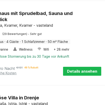
haus mit Sprudelbad, Sauna und
ick
a, Kvarner, Kvarner - vasteland
·
(29 Bewertungen)
Sehr gut
aus
·
4 Gäste
·
1 Schlafzimmer
·
50 m² Fläche
wanne
Wellness
Wifi
+ 28 mehr
lose Stornierung bis zu 30 Tage vor Ankunft
ro Nacht
€
401
49 % Rabatt
Details ansehen
iche Kosten
se Villa in Drenje
aša, Istria, Istrië - vasteland