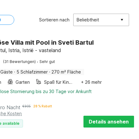
Sortieren nach
Beliebtheit
se Villa mit Pool in Sveti Bartul
ul, Istria, Istrië - vasteland
·
(31 Bewertungen)
Sehr gut
 Gäste
·
5 Schlafzimmer
·
270 m² Fläche
n
Garten
Spaß für Kinder
+ 26 mehr
lose Stornierung bis zu 30 Tage vor Ankunft
pro Nacht
€
905
28 % Rabatt
iche Kosten
Details ansehen
e available