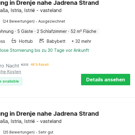
g in Drenje nahe Jadrena Strand
aša, Istria, Istrië - vasteland
·
(24 Bewertungen)
Ausgezeichnet
ohnung
·
5 Gäste
·
2 Schlafzimmer
·
52 m² Fläche
ess
Hottub
Babybett
+ 32 mehr
lose Stornierung bis zu 30 Tage vor Ankunft
ro Nacht
€
313
48 % Rabatt
iche Kosten
Details ansehen
e available
g in Drenje nahe Jadrena Strand
aša, Istria, Istrië - vasteland
·
(25 Bewertungen)
Sehr gut