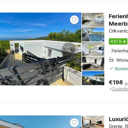
Ferien
Meerbl
Crikvenic
4.3 / 5
Ferienh
Whirl
Kosten
€
198
p
+
Zusätzl
Luxuriö
Drenje, R