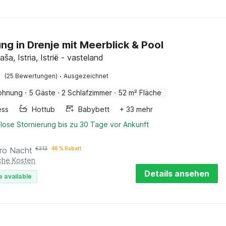
g in Drenje mit Meerblick & Pool
aša, Istria, Istrië - vasteland
·
(25 Bewertungen)
Ausgezeichnet
ohnung
·
5 Gäste
·
2 Schlafzimmer
·
52 m² Fläche
ess
Hottub
Babybett
+ 33 mehr
lose Stornierung bis zu 30 Tage vor Ankunft
ro Nacht
€
313
46 % Rabatt
iche Kosten
Details ansehen
e available