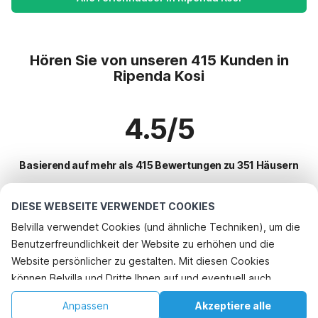
Hören Sie von unseren 415 Kunden in
Ripenda Kosi
4.5/5
Basierend auf mehr als 415 Bewertungen zu 351 Häusern
DIESE WEBSEITE VERWENDET COOKIES
Beliebteste Reiseziele für Urlaub
Belvilla verwendet Cookies (und ähnliche Techniken), um die
Benutzerfreundlichkeit der Website zu erhöhen und die
Top-Städte mit Top-Annehmlichkeiten für den Urlaub
Website persönlicher zu gestalten. Mit diesen Cookies
Ferienwohnungen maranovici
können Belvilla und Dritte Ihnen auf und eventuell auch
Beliebte Ausstattungen für Urlaub in Ripenda-kosi
Ferienwohnungen pobrezje
außerhalb unserer Website folgen, um Werbung Ihren
Ferienhaus mit BBQ
Anpassen
Akzeptiere alle
Beliebte Städte für den Urlaub in Zentralkroatien
Interessen anzupassen und das Teilen von Informationen über
Ferienwohnungen cibaca