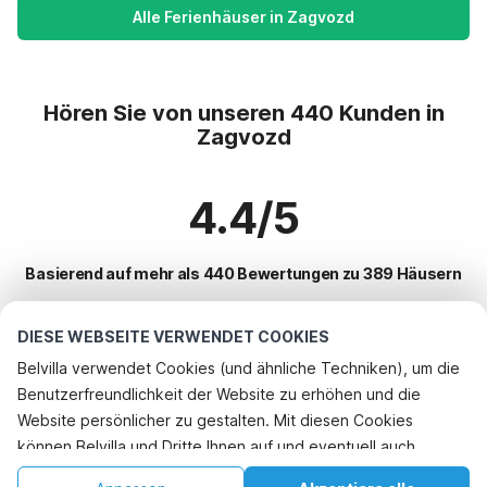
Alle Ferienhäuser in Zagvozd
Hören Sie von unseren 440 Kunden in
Zagvozd
4.4/5
Basierend auf mehr als 440 Bewertungen zu 389 Häusern
DIESE WEBSEITE VERWENDET COOKIES
Beliebteste Reiseziele für Urlaub
Belvilla verwendet Cookies (und ähnliche Techniken), um die
Benutzerfreundlichkeit der Website zu erhöhen und die
Top-Städte mit Top-Annehmlichkeiten für den Urlaub
Rufen Sie an, um zu buchen
Website persönlicher zu gestalten. Mit diesen Cookies
Ferienwohnungen maranovici
können Belvilla und Dritte Ihnen auf und eventuell auch
Beliebte Ausstattungen für Urlaub in Zagvozd
Ferienwohnungen pobrezje
außerhalb unserer Website folgen, um Werbung Ihren
Ferienwohnungen