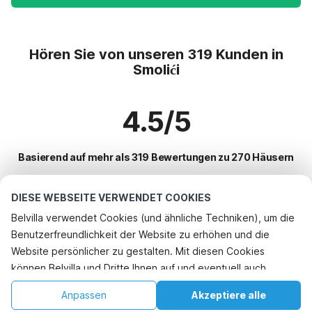
Hören Sie von unseren 319 Kunden in
Smolići
4.5/5
Basierend auf mehr als 319 Bewertungen zu 270 Häusern
DIESE WEBSEITE VERWENDET COOKIES
Beliebteste Reiseziele für Urlaub
Belvilla verwendet Cookies (und ähnliche Techniken), um die
Benutzerfreundlichkeit der Website zu erhöhen und die
Top-Städte mit Top-Annehmlichkeiten für den Urlaub
Website persönlicher zu gestalten. Mit diesen Cookies
Ferienwohnungen maranovici
können Belvilla und Dritte Ihnen auf und eventuell auch
Beliebte Ausstattungen für Urlaub in Smolici
Ferienwohnungen pobrezje
außerhalb unserer Website folgen, um Werbung Ihren
Kinderfreundliche Ferienunterkünfte
Anpassen
Akzeptiere alle
Beliebte Städte für den Urlaub in Zentralkroatien
Interessen anzupassen und das Teilen von Informationen über
Ferienwohnungen cibaca
Ferienhaus mit Schwimmbad
Startseite
Wunschliste
Buchungen
Konto