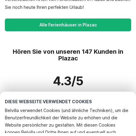
Sie noch heute Ihren perfekten Urlaub!
Alle Ferienhäuser in Plazac
Hören Sie von unseren 147 Kunden in
Plazac
4.3/5
Basierend auf mehr als 147 Bewertungen zu 123 Häusern
DIESE WEBSEITE VERWENDET COOKIES
Belvilla verwendet Cookies (und ähnliche Techniken), um die
Benutzerfreundlichkeit der Website zu erhöhen und die
Beliebteste Reiseziele für Urlaub
Website persönlicher zu gestalten. Mit diesen Cookies
können Belvilla und Dritte Ihnen auf und eventuell auch
Top-Städte mit Top-Annehmlichkeiten für den Urlaub