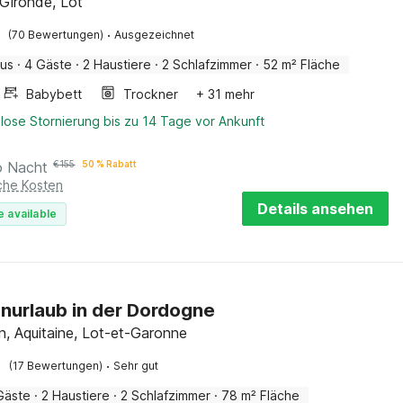
 Gironde, Lot
·
(70 Bewertungen)
Ausgezeichnet
aus
·
4 Gäste
·
2 Haustiere
·
2 Schlafzimmer
·
52 m² Fläche
Babybett
Trockner
+ 31 mehr
lose Stornierung bis zu 14 Tage vor Ankunft
o Nacht
€
155
50 % Rabatt
iche Kosten
Details ansehen
e available
enurlaub in der Dordogne
, Aquitaine, Lot-et-Garonne
·
(17 Bewertungen)
Sehr gut
Gäste
·
2 Haustiere
·
2 Schlafzimmer
·
78 m² Fläche