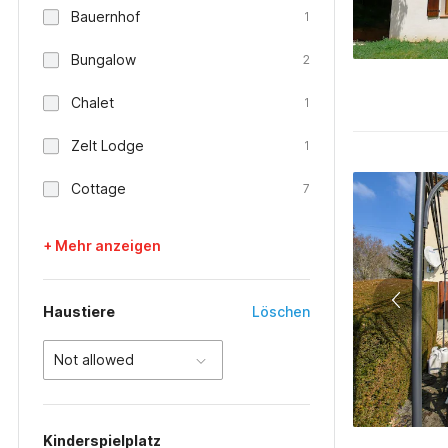
Bauernhof
1
Bungalow
2
Chalet
1
Zelt Lodge
1
Cottage
7
+ Mehr anzeigen
Haustiere
Löschen
Not allowed
Kinderspielplatz