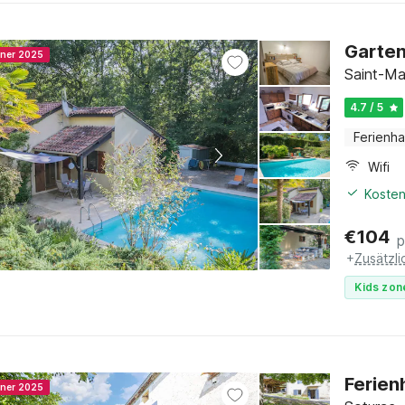
Garten
nner 2025
Saint-Ma
4.7 / 5
Ferienh
Wifi
Kosten
€
104
p
+
Zusätzl
Kids zon
Ferien
nner 2025