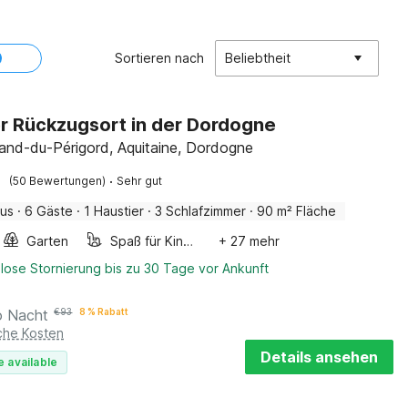
Sortieren nach
Beliebtheit
r Rückzugsort in der Dordogne
and-du-Périgord, Aquitaine, Dordogne
·
(50 Bewertungen)
Sehr gut
aus
·
6 Gäste
·
1 Haustier
·
3 Schlafzimmer
·
90 m² Fläche
Garten
Spaß für Kinder
+ 27 mehr
lose Stornierung bis zu 30 Tage vor Ankunft
o Nacht
€
93
8 % Rabatt
iche Kosten
Details ansehen
e available