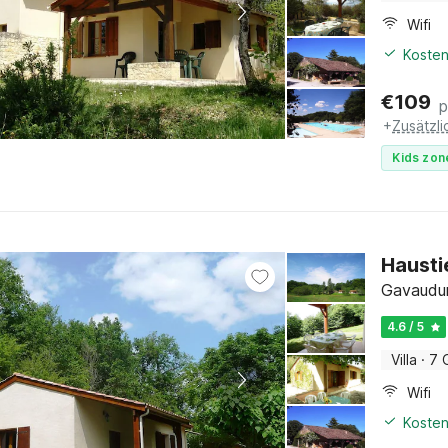
Wifi
Kosten
€
109
p
+
Zusätzl
Kids zon
Hausti
Gavaudun
4.6 / 5
Villa
·
7 
Wifi
Kosten