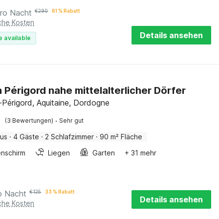
ro Nacht
€
290
61 % Rabatt
iche Kosten
Details ansehen
e available
n Périgord nahe mittelalterlicher Dörfer
-Périgord, Aquitaine, Dordogne
·
(3 Bewertungen)
Sehr gut
aus
·
4 Gäste
·
2 Schlafzimmer
·
90 m² Fläche
nschirm
Liegen
Garten
+ 31 mehr
o Nacht
€
125
33 % Rabatt
Details ansehen
iche Kosten