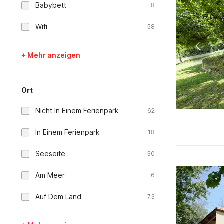
Babybett
8
Wifi
58
+ Mehr anzeigen
Ort
Nicht In Einem Ferienpark
62
In Einem Ferienpark
18
Seeseite
30
Am Meer
6
Auf Dem Land
73