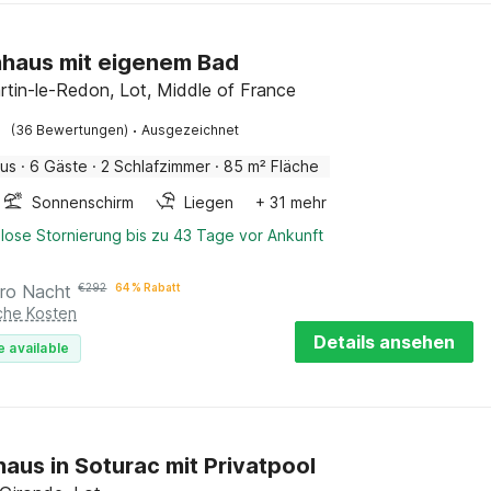
haus mit eigenem Bad
rtin-le-Redon, Lot, Middle of France
·
(36 Bewertungen)
Ausgezeichnet
aus
·
6 Gäste
·
2 Schlafzimmer
·
85 m² Fläche
Sonnenschirm
Liegen
+ 31 mehr
lose Stornierung bis zu 43 Tage vor Ankunft
ro Nacht
€
292
64 % Rabatt
iche Kosten
Details ansehen
e available
haus in Soturac mit Privatpool