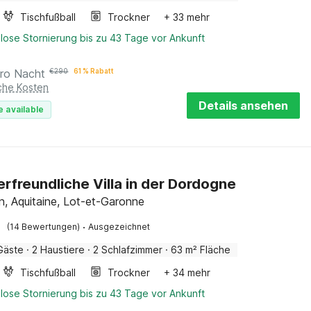
Tischfußball
Trockner
+ 33 mehr
lose Stornierung bis zu 43 Tage vor Ankunft
ro Nacht
€
290
61 % Rabatt
iche Kosten
Details ansehen
e available
erfreundliche Villa in der Dordogne
, Aquitaine, Lot-et-Garonne
·
(14 Bewertungen)
Ausgezeichnet
Gäste
·
2 Haustiere
·
2 Schlafzimmer
·
63 m² Fläche
Tischfußball
Trockner
+ 34 mehr
lose Stornierung bis zu 43 Tage vor Ankunft