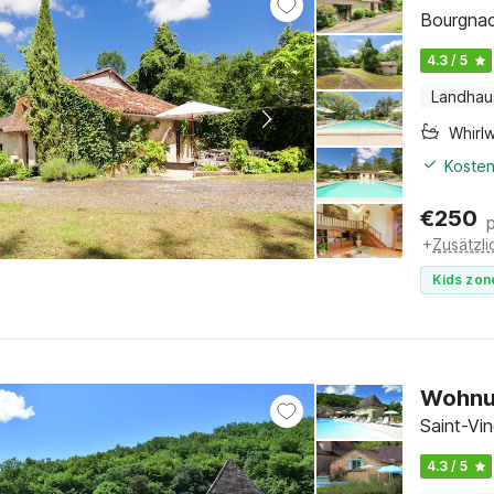
Bourgnac
4.3 / 5
Landhau
Whirl
Kosten
€
250
+
Zusätzl
Kids zon
Wohnun
Saint-Vi
4.3 / 5