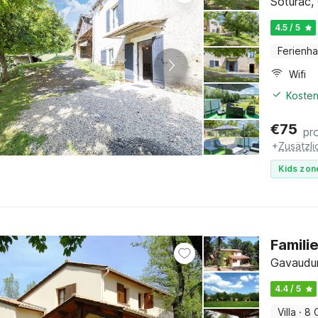
Soturac,
4.5 / 5
Ferienh
Wifi
Kosten
€
75
pr
+
Zusätzl
Kids zon
Famili
Gavaudun
4.4 / 5
Villa
·
8 