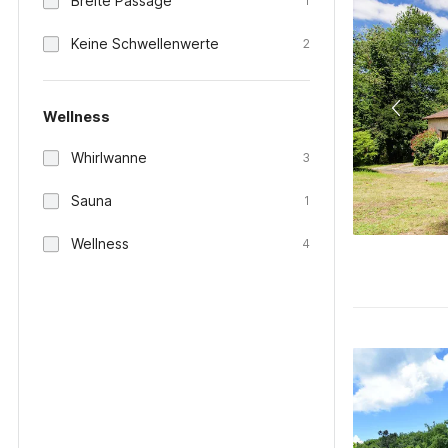
Breite Passage
1
Keine Schwellenwerte
2
Wellness
Whirlwanne
3
Sauna
1
Wellness
4