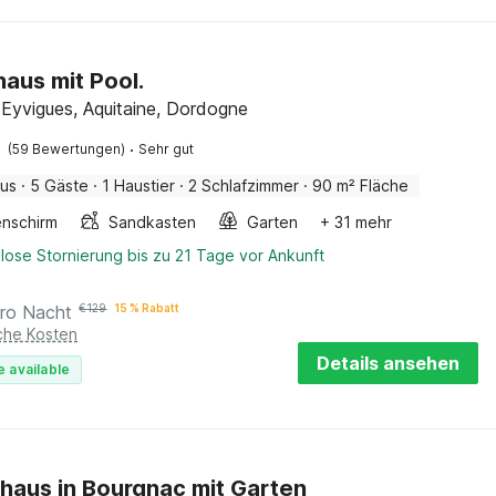
haus mit Pool.
-Eyvigues, Aquitaine, Dordogne
·
(59 Bewertungen)
Sehr gut
aus
·
5 Gäste
·
1 Haustier
·
2 Schlafzimmer
·
90 m² Fläche
nschirm
Sandkasten
Garten
+ 31 mehr
lose Stornierung bis zu 21 Tage vor Ankunft
ro Nacht
€
129
15 % Rabatt
iche Kosten
Details ansehen
e available
haus in Bourgnac mit Garten