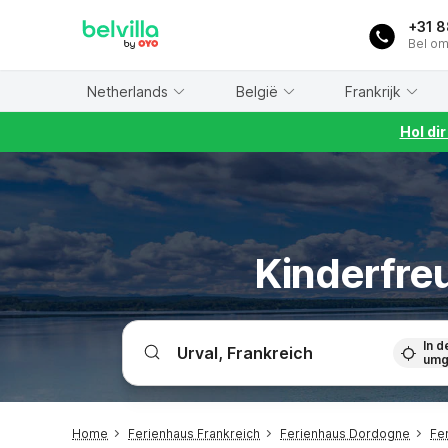
WIZARD MEMBER
+31 
Bel om
Netherlands
België
Frankrijk
Hol di
Kinderfreu
In d
umg
Home
Ferienhaus Frankreich
Ferienhaus Dordogne
Fe