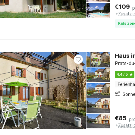
€
109
p
+
Zusätzl
Kids zon
Haus i
Prats-du
4.4 / 5
Ferienh
Sonne
€
85
pr
+
Zusätzl