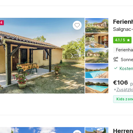
Ferien
24
Salignac
4.1 / 5
Ferienh
Sonne
Kosten
€
106
p
+
Zusätzl
Kids zon
Herren