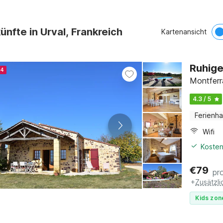
ünfte in Urval, Frankreich
Kartenansicht
Ruhige
24
Montferr
4.3 / 5
Ferienh
Wifi
Kosten
€
79
pr
+
Zusätzl
Kids zon