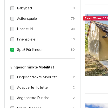
Babybett
8
Außenspiele
79
Award Winner 20
Hochstuhl
38
Innenspiele
16
Spaß Für Kinder
80
Eingeschränkte Mobilität
Eingeschränkte Mobilität
2
Adaptierte Toilette
2
Angepasste Dusche
2