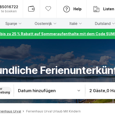
885016722
Help
Listen
 te boeken
Spanje
Oostenrijk
Italië
Duitsland
r bis zu 25 % Rabatt auf Sommeraufenthalte mit dem Code S
ndliche Ferienunterkünf
er
Datum hinzufügen
2 Gäste
,
0 H
ebung
rienhaus Urval
Ferienhaus Urval Urlaub Mit Kindern