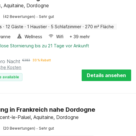
, Aquitaine, Dordogne
·
(42 Bewertungen)
Sehr gut
s
·
12 Gäste
·
1 Haustier
·
5 Schlafzimmer
·
270 m² Fläche
wanne
Wellness
Wifi
+ 39 mehr
lose Stornierung bis zu 21 Tage vor Ankunft
pro Nacht
€
383
33 % Rabatt
iche Kosten
Details ansehen
e available
g in Frankreich nahe Dordogne
ncent-le-Paluel, Aquitaine, Dordogne
·
(20 Bewertungen)
Sehr gut