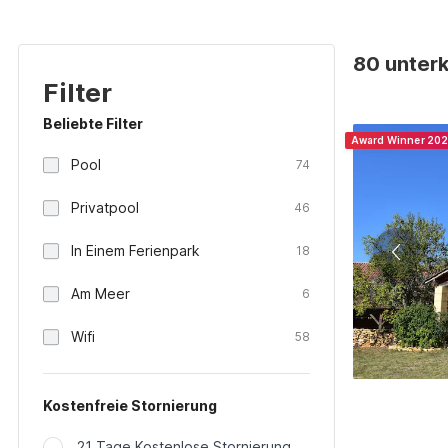
80 unterk
Filter
Beliebte Filter
Award Winner 20
Pool
74
Privatpool
46
In Einem Ferienpark
18
Am Meer
6
Wifi
58
Kostenfreie Stornierung
21 Tage Kostenlose Stornierung