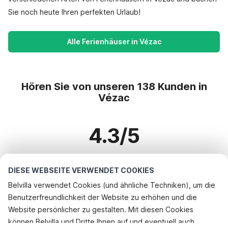
Sie noch heute Ihren perfekten Urlaub!
Alle Ferienhäuser in Vézac
Hören Sie von unseren 138 Kunden in
Vézac
4.3/5
Basierend auf mehr als 138 Bewertungen zu 116 Häusern
DIESE WEBSEITE VERWENDET COOKIES
Belvilla verwendet Cookies (und ähnliche Techniken), um die
Benutzerfreundlichkeit der Website zu erhöhen und die
Beliebteste Reiseziele für Urlaub
Rufen Sie an, um zu buchen
Website persönlicher zu gestalten. Mit diesen Cookies
können Belvilla und Dritte Ihnen auf und eventuell auch
Top-Städte mit Top-Annehmlichkeiten für den Urlaub