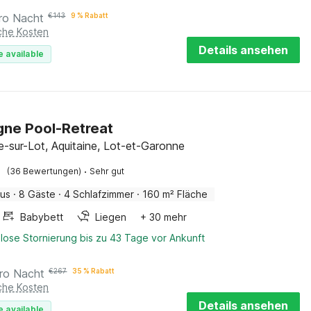
ro Nacht
€
143
9 % Rabatt
iche Kosten
Details ansehen
e available
ne Pool-Retreat
ve-sur-Lot, Aquitaine, Lot-et-Garonne
·
(36 Bewertungen)
Sehr gut
aus
·
8 Gäste
·
4 Schlafzimmer
·
160 m² Fläche
Babybett
Liegen
+ 30 mehr
lose Stornierung bis zu 43 Tage vor Ankunft
ro Nacht
€
267
35 % Rabatt
iche Kosten
Details ansehen
e available