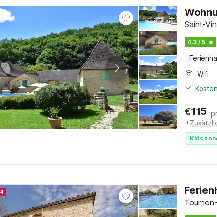
Wohnun
Saint-Vi
4.3 / 5
Ferienh
Wifi
Kosten
€
115
p
+
Zusätzl
Kids zon
Ferien
24
Tournon-