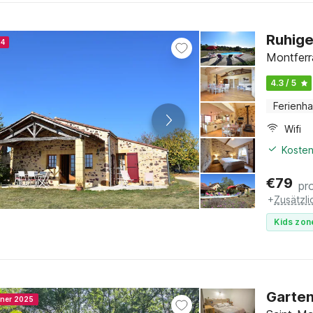
Ruhige
24
Montferr
4.3 / 5
Ferienh
Wifi
Kosten
€
79
pr
+
Zusätzl
Kids zon
Garten
nner 2025