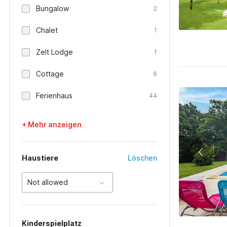
Bungalow
2
Chalet
1
Zelt Lodge
1
Cottage
6
Ferienhaus
44
+ Mehr anzeigen
Haustiere
Löschen
Not allowed
Kinderspielplatz