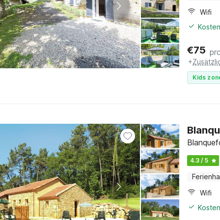
Wifi
Kosten
€
75
pr
+
Zusätzl
Kids zon
Blanqu
Blanquef
4.3 / 5
Ferienh
Wifi
Kosten