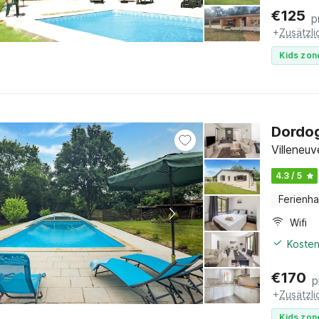
€
125
p
+
Zusätzl
Kids zon
Dordog
Villeneu
4.3 / 5
Ferienh
Wifi
Kosten
€
170
p
+
Zusätzl
Kids zon