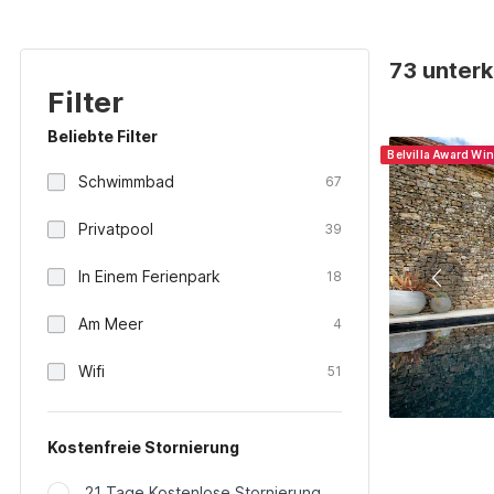
73 unterk
Filter
Beliebte Filter
Belvilla Award Wi
Schwimmbad
67
Privatpool
39
In Einem Ferienpark
18
Am Meer
4
Wifi
51
Kostenfreie Stornierung
21 Tage Kostenlose Stornierung