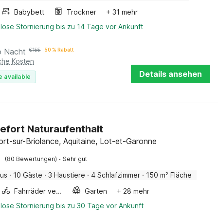
Babybett
Trockner
+ 31 mehr
lose Stornierung bis zu 14 Tage vor Ankunft
o Nacht
€
155
50 % Rabatt
iche Kosten
Details ansehen
e available
efort Naturaufenthalt
ort-sur-Briolance, Aquitaine, Lot-et-Garonne
·
(80 Bewertungen)
Sehr gut
aus
·
10 Gäste
·
3 Haustiere
·
4 Schlafzimmer
·
150 m² Fläche
Fahrräder verfügbar
Garten
+ 28 mehr
lose Stornierung bis zu 30 Tage vor Ankunft