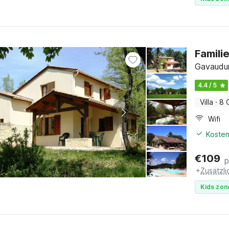
Famili
Gavaudun
4.4 / 5
Villa
·
8 
Wifi
Kosten
€
109
p
+
Zusätzl
Kids zon