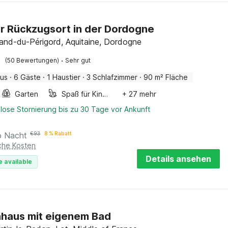
r Rückzugsort in der Dordogne
and-du-Périgord, Aquitaine, Dordogne
·
(50 Bewertungen)
Sehr gut
aus
·
6 Gäste
·
1 Haustier
·
3 Schlafzimmer
·
90 m² Fläche
Garten
Spaß für Kinder
+ 27 mehr
lose Stornierung bis zu 30 Tage vor Ankunft
o Nacht
€
93
8 % Rabatt
iche Kosten
Details ansehen
e available
haus mit eigenem Bad