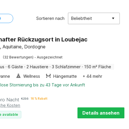
Sortieren nach
Beliebtheit
after Rückzugsort in Loubejac
, Aquitaine, Dordogne
·
(32 Bewertungen)
Ausgezeichnet
aus
·
6 Gäste
·
2 Haustiere
·
3 Schlafzimmer
·
150 m² Fläche
wanne
Wellness
Hängematte
+ 44 mehr
lose Stornierung bis zu 43 Tage vor Ankunft
pro Nacht
€
256
16 % Rabatt
iche Kosten
Details ansehen
e available