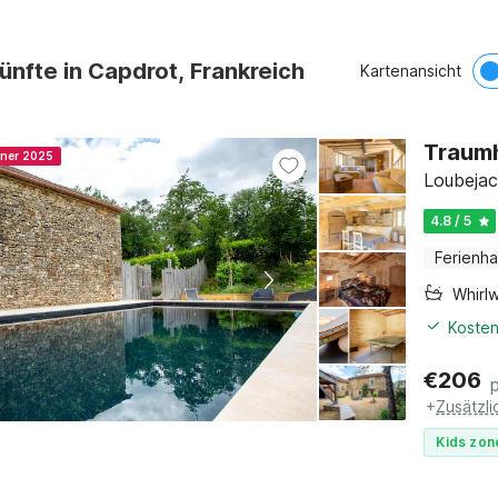
ünfte in Capdrot, Frankreich
Kartenansicht
Traumh
nner 2025
Loubejac
4.8 / 5
Ferienh
Whirl
Kosten
€
206
+
Zusätzl
Kids zon