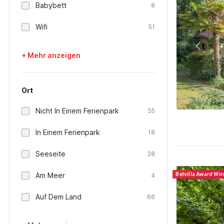
Babybett
8
Wifi
51
+ Mehr anzeigen
Ort
Nicht In Einem Ferienpark
55
In Einem Ferienpark
18
Seeseite
28
Am Meer
Belvilla Award Wi
4
Auf Dem Land
66