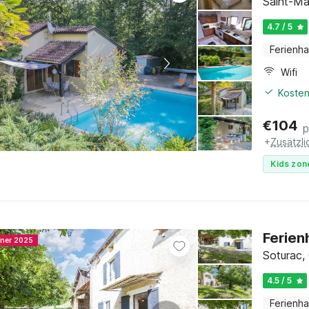
Saint-Ma
4.7 / 5
Ferienh
Wifi
Kosten
€
104
p
+
Zusätzl
Kids zon
Ferien
nner 2025
Soturac,
4.5 / 5
Ferienh