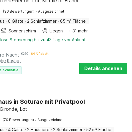
rtin-le-Redon, Lot, Middle of France
·
(36 Bewertungen)
Ausgezeichnet
aus
·
6 Gäste
·
2 Schlafzimmer
·
85 m² Fläche
Sonnenschirm
Liegen
+ 31 mehr
lose Stornierung bis zu 43 Tage vor Ankunft
ro Nacht
€
292
64 % Rabatt
iche Kosten
Details ansehen
e available
haus in Soturac mit Privatpool
 Gironde, Lot
·
(70 Bewertungen)
Ausgezeichnet
aus
·
4 Gäste
·
2 Haustiere
·
2 Schlafzimmer
·
52 m² Fläche