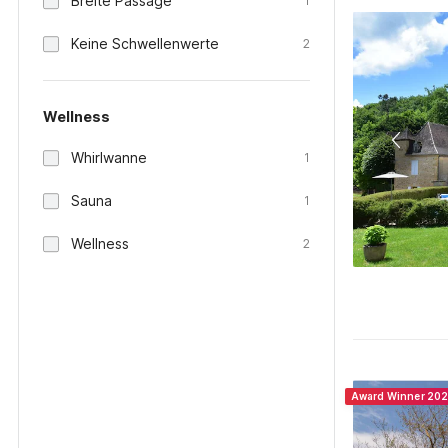
Breite Passage
1
Keine Schwellenwerte
2
Wellness
Whirlwanne
1
Sauna
1
Wellness
2
Award Winner 20