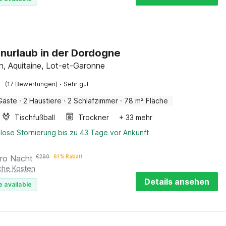
enurlaub in der Dordogne
, Aquitaine, Lot-et-Garonne
·
(17 Bewertungen)
Sehr gut
Gäste
·
2 Haustiere
·
2 Schlafzimmer
·
78 m² Fläche
Tischfußball
Trockner
+ 33 mehr
lose Stornierung bis zu 43 Tage vor Ankunft
ro Nacht
€
290
61 % Rabatt
iche Kosten
Details ansehen
e available