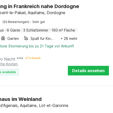
g in Frankreich nahe Dordogne
ncent-le-Paluel, Aquitaine, Dordogne
·
(20 Bewertungen)
Sehr gut
aus
·
6 Gäste
·
3 Schlafzimmer
·
160 m² Fläche
Garten
Spaß für Kinder
+ 28 mehr
lose Stornierung bis zu 21 Tage vor Ankunft
ro Nacht
€
163
27 % Rabatt
iche Kosten
Details ansehen
e available
haus im Weinland
d'Agenais, Aquitaine, Lot-et-Garonne