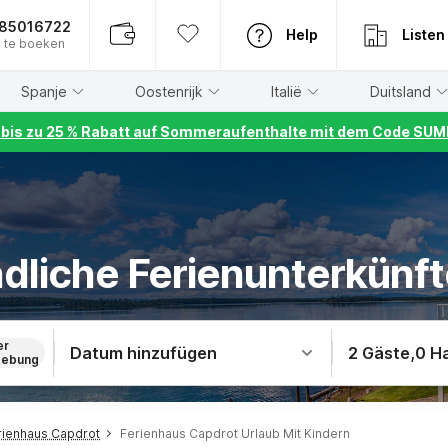
885016722
Help
Listen
 te boeken
Spanje
Oostenrijk
Italië
Duitsland
r bis zu 25 % Rabatt auf Sommeraufenthalte mit dem Code S
dliche Ferienunterkünft
er
Datum hinzufügen
2 Gäste
,
0 H
ebung
rienhaus Capdrot
Ferienhaus Capdrot Urlaub Mit Kindern