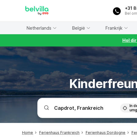
WIZARD MEMBER
+31 
Bel om
Netherlands
België
Frankrijk
Hol di
Kinderfreun
In d
umg
Home
Ferienhaus Frankreich
Ferienhaus Dordogne
Fe