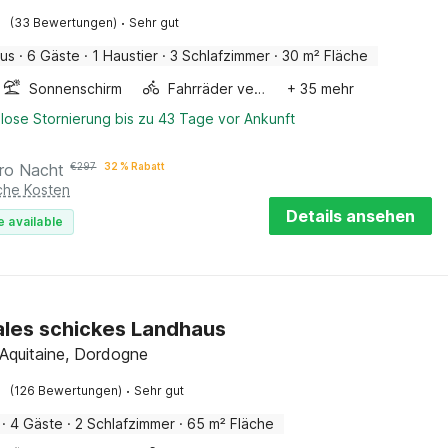
·
(33 Bewertungen)
Sehr gut
aus
·
6 Gäste
·
1 Haustier
·
3 Schlafzimmer
·
30 m² Fläche
Sonnenschirm
Fahrräder verfügbar
+ 35 mehr
lose Stornierung bis zu 43 Tage vor Ankunft
ro Nacht
€
297
32 % Rabatt
iche Kosten
Details ansehen
e available
ales schickes Landhaus
Aquitaine, Dordogne
·
(126 Bewertungen)
Sehr gut
·
4 Gäste
·
2 Schlafzimmer
·
65 m² Fläche