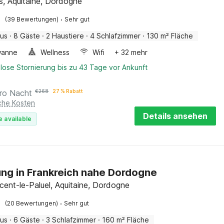
s, Aquitaine, Dordogne
·
(39 Bewertungen)
Sehr gut
aus
·
8 Gäste
·
2 Haustiere
·
4 Schlafzimmer
·
130 m² Fläche
wanne
Wellness
Wifi
+ 32 mehr
lose Stornierung bis zu 43 Tage vor Ankunft
ro Nacht
€
268
27 % Rabatt
iche Kosten
Details ansehen
e available
g in Frankreich nahe Dordogne
ncent-le-Paluel, Aquitaine, Dordogne
·
(20 Bewertungen)
Sehr gut
aus
·
6 Gäste
·
3 Schlafzimmer
·
160 m² Fläche