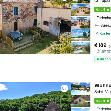
Coubjour
4.4 / 5
Ferienh
Whirl
Kosten
€
189
p
+
Zusätzl
Kids zon
Wohnun
Saint-Vi
4.3 / 5
Ferienh