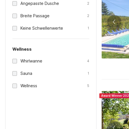
Angepasste Dusche
2
Breite Passage
2
Keine Schwellenwerte
1
Wellness
Whirlwanne
4
Sauna
1
Wellness
5
Award Winner 20