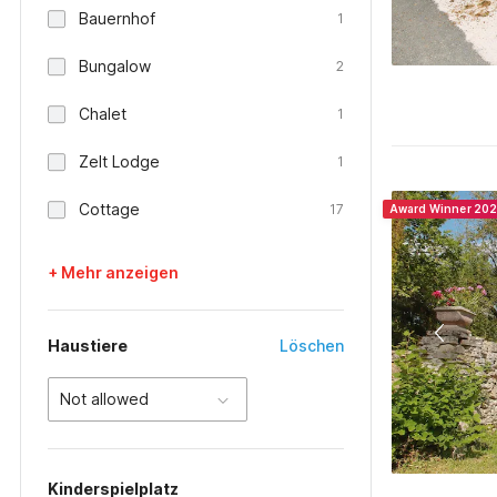
Bauernhof
1
Bungalow
2
Chalet
1
Zelt Lodge
1
Cottage
17
Award Winner 20
+ Mehr anzeigen
Haustiere
Löschen
Not allowed
Kinderspielplatz