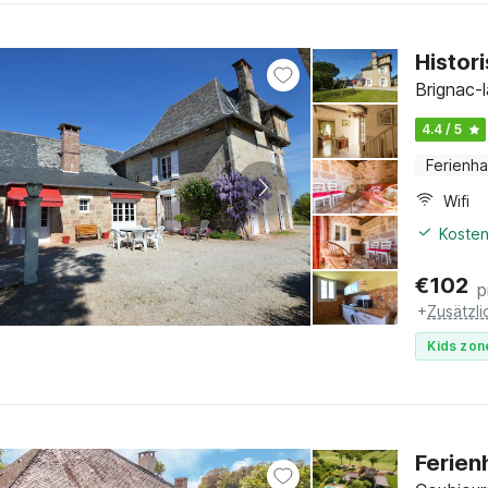
Histor
Brignac-
4.4 / 5
Ferienh
Wifi
Kosten
€
102
p
+
Zusätzl
Kids zon
Ferien