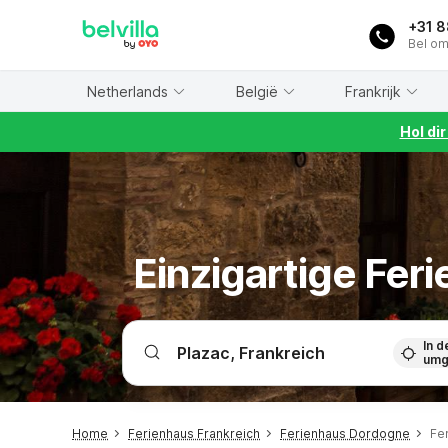
WIZARD MEMBER
+31 
Bel om
Netherlands
België
Frankrijk
Hol di
Einzigartige Fer
In d
umg
Home
Ferienhaus Frankreich
Ferienhaus Dordogne
Fe