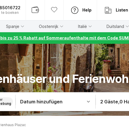
885016722
Help
Listen
 te boeken
Spanje
Oostenrijk
Italië
Duitsland
r bis zu 25 % Rabatt auf Sommeraufenthalte mit dem Code S
ienhäuser und Ferienwo
er
Datum hinzufügen
2 Gäste
,
0 H
ebung
rienhaus Plazac