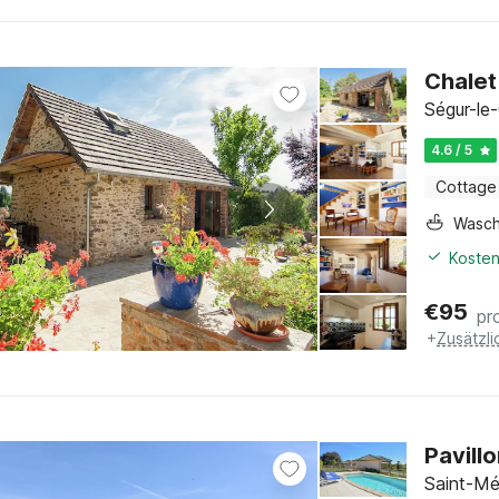
Chalet
Ségur-le
4.6 / 5
Cottage
Wasc
Kosten
€
95
pr
+
Zusätzl
Pavill
Saint-Mé