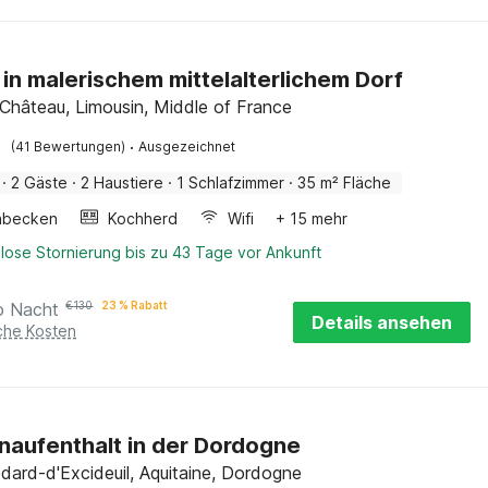
 in malerischem mittelalterlichem Dorf
-Château, Limousin, Middle of France
·
(41 Bewertungen)
Ausgezeichnet
·
2 Gäste
·
2 Haustiere
·
1 Schlafzimmer
·
35 m² Fläche
hbecken
Kochherd
Wifi
+ 15 mehr
lose Stornierung bis zu 43 Tage vor Ankunft
o Nacht
€
130
23 % Rabatt
Details ansehen
iche Kosten
onaufenthalt in der Dordogne
dard-d'Excideuil, Aquitaine, Dordogne