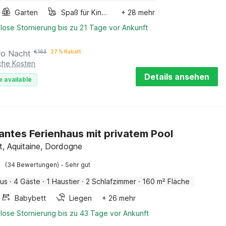
Garten
Spaß für Kinder
+ 28 mehr
lose Stornierung bis zu 21 Tage vor Ankunft
ro Nacht
€
163
27 % Rabatt
iche Kosten
Details ansehen
e available
ntes Ferienhaus mit privatem Pool
t, Aquitaine, Dordogne
·
(34 Bewertungen)
Sehr gut
aus
·
4 Gäste
·
1 Haustier
·
2 Schlafzimmer
·
160 m² Fläche
Babybett
Liegen
+ 26 mehr
lose Stornierung bis zu 43 Tage vor Ankunft