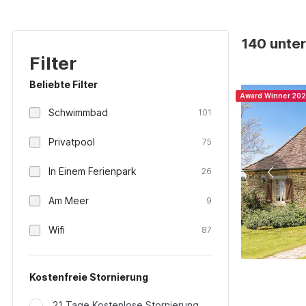
140 unter
Filter
Beliebte Filter
Award Winner 20
Schwimmbad
101
Privatpool
75
In Einem Ferienpark
26
Am Meer
9
Wifi
87
Kostenfreie Stornierung
21 Tage Kostenlose Stornierung