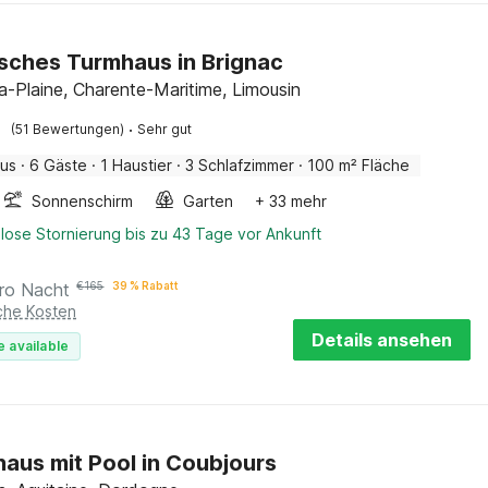
isches Turmhaus in Brignac
la-Plaine, Charente-Maritime, Limousin
·
(51 Bewertungen)
Sehr gut
aus
·
6 Gäste
·
1 Haustier
·
3 Schlafzimmer
·
100 m² Fläche
Sonnenschirm
Garten
+ 33 mehr
lose Stornierung bis zu 43 Tage vor Ankunft
ro Nacht
€
165
39 % Rabatt
iche Kosten
Details ansehen
e available
haus mit Pool in Coubjours