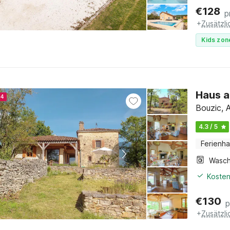
€
128
p
+
Zusätzl
Kids zon
Haus a
24
Bouzic, 
4.3 / 5
Ferienh
Kosten
€
130
p
+
Zusätzl