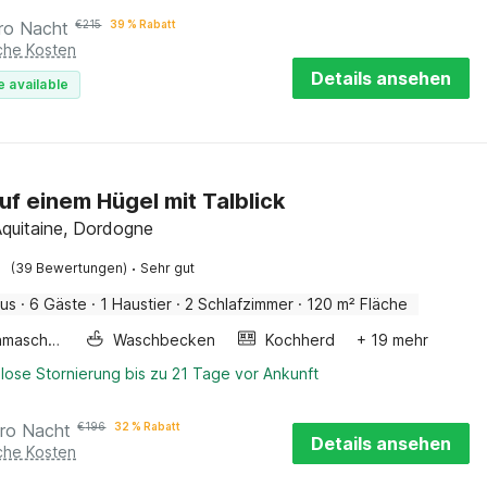
ro Nacht
€
215
39 % Rabatt
iche Kosten
Details ansehen
e available
uf einem Hügel mit Talblick
Aquitaine, Dordogne
·
(39 Bewertungen)
Sehr gut
aus
·
6 Gäste
·
1 Haustier
·
2 Schlafzimmer
·
120 m² Fläche
Waschmaschine
Waschbecken
Kochherd
+ 19 mehr
lose Stornierung bis zu 21 Tage vor Ankunft
ro Nacht
€
196
32 % Rabatt
Details ansehen
iche Kosten