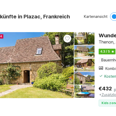
künfte in Plazac, Frankreich
Kartenansicht
Wunder
24
Thenon, 
4.3 / 5
Bauernh
Kosten
€
432
+
Zusätzl
Kids zon