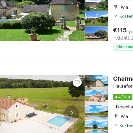
Wifi
Kosten
€
115
p
+
Zusätzl
Kids zon
Charma
Hautefor
4.4 / 5
Ferienh
Wifi
Kosten