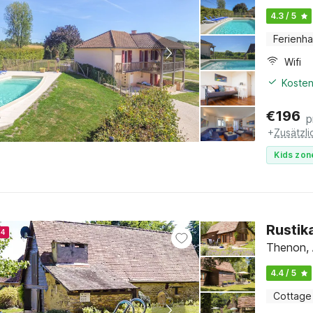
4.3 / 5
Ferienh
Wifi
Kosten
€
196
p
+
Zusätzl
Kids zon
Rustik
24
Thenon, 
4.4 / 5
Cottage