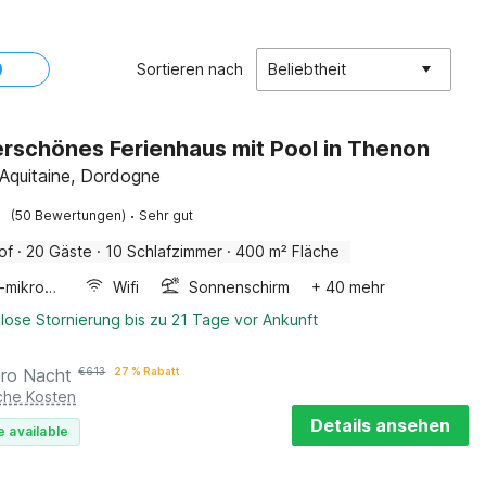
Sortieren nach
Beliebtheit
schönes Ferienhaus mit Pool in Thenon
Aquitaine, Dordogne
·
(50 Bewertungen)
Sehr gut
of
·
20 Gäste
·
10 Schlafzimmer
·
400 m² Fläche
Kombi-mikrowelle
Wifi
Sonnenschirm
+ 40 mehr
lose Stornierung bis zu 21 Tage vor Ankunft
pro Nacht
€
613
27 % Rabatt
iche Kosten
Details ansehen
e available