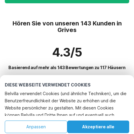
Hören Sie von unseren 143 Kunden in
Grives
4.3/5
Basierend auf mehr als 143 Bewertungen zu 117 Häusern
DIESE WEBSEITE VERWENDET COOKIES
Beliebteste Reiseziele für Urlaub
Belvilla verwendet Cookies (und ähnliche Techniken), um die
Benutzerfreundlichkeit der Website zu erhöhen und die
Top-Städte mit Top-Annehmlichkeiten für den Urlaub
Rufen Sie an, um zu buchen
Website persönlicher zu gestalten. Mit diesen Cookies
Kinderfreundliche Ferienunterkünfte les-eyzies-de-tayac-sireuil
können Belvilla und Dritte Ihnen auf und eventuell auch
Beliebte Ausstattungen für Urlaub in Grives
Kinderfreundliche Ferienunterkünfte les-eyzies
außerhalb unserer Website folgen, um Werbung Ihren
Kinderfreundliche Ferienunterkünfte
Anpassen
Akzeptiere alle
Beliebte Städte für den Urlaub in Dordogne
Interessen anzupassen und das Teilen von Informationen über
Kinderfreundliche Ferienunterkünfte marcillac-saint-quentin
Ferienhaus auf dem Lande
Startseite
Wunschliste
Buchungen
Konto