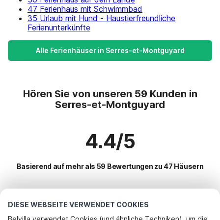
47 Ferienhaus mit Schwimmbad
35 Urlaub mit Hund - Haustierfreundliche
Ferienunterkünfte
Alle Ferienhäuser in Serres-et-Montguyard
Hören Sie von unseren 59 Kunden in
Serres-et-Montguyard
4.4/5
Basierend auf mehr als 59 Bewertungen zu 47 Häusern
Beliebteste Reiseziele für Urlaub
DIESE WEBSEITE VERWENDET COOKIES
Belvilla verwendet Cookies (und ähnliche Techniken), um die