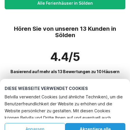
Alle Ferienhäuser in Sölden
Hören Sie von unseren 13 Kunden in
Sölden
4.4/5
Basierend auf mehr als 13 Bewertungen zu 10 Häusern
DIESE WEBSEITE VERWENDET COOKIES
Beliebteste Reiseziele für Urlaub
Belvilla verwendet Cookies (und ähnliche Techniken), um die
Benutzerfreundlichkeit der Website zu erhöhen und die
Beliebte Ausstattungen für Urlaub in Sölden
Rufen Sie an, um zu buchen
Website persönlicher zu gestalten. Mit diesen Cookies
Ferienhaus im Skigebiet
können Belvilla und Dritte Ihnen auf und eventuell auch
Top-Regionen mit Top-Annehmlichkeiten für den Urlaub
Ferienwohnungen
außerhalb unserer Website folgen, um Werbung Ihren
Ferienhaus im Skigebiet salzburger-land
Anpassen
Akzeptiere alle