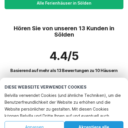
Alle Ferienhäuser in Sölden
Hören Sie von unseren 13 Kunden in
Sölden
4.4/5
Basierend auf mehr als 13 Bewertungen zu 10 Häusern
DIESE WEBSEITE VERWENDET COOKIES
Beliebteste Reiseziele für Urlaub
Belvilla verwendet Cookies (und ähnliche Techniken), um die
Benutzerfreundlichkeit der Website zu erhöhen und die
Beliebte Ausstattungen für Urlaub in Sölden
Website persönlicher zu gestalten. Mit diesen Cookies
Ferienhaus im Skigebiet
können Belvilla und Dritte Ihnen auf und eventuell auch
Top-Regionen mit Top-Annehmlichkeiten für den Urlaub
Ferienwohnungen
außerhalb unserer Website folgen, um Werbung Ihren
Ferienhaus im Skigebiet salzburger-land
Anpassen
Akzeptiere alle