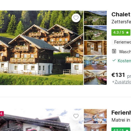
Chalet
Zettersfe
4.3 / 5
Ferienw
Kosten
€
131
p
+
Zusätzl
Ferien
24
Matrei in
4.5 / 5