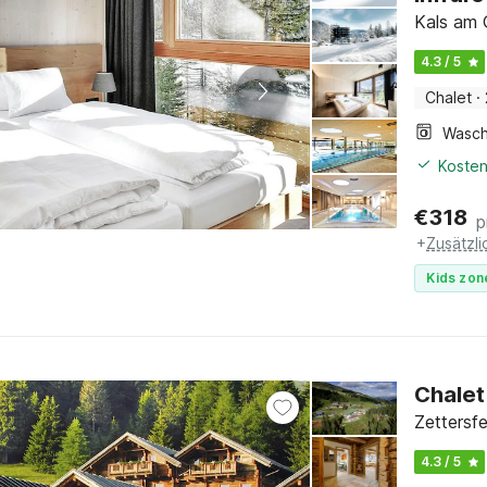
Kals am 
4.3 / 5
Chalet
·
Kosten
€
318
p
+
Zusätzl
Kids zon
Chalet
Zettersfe
4.3 / 5