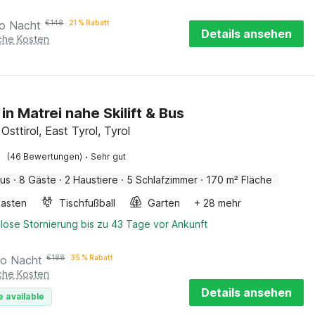
ro Nacht
€
148
21 % Rabatt
Details ansehen
iche Kosten
in Matrei nahe Skilift & Bus
 Osttirol, East Tyrol, Tyrol
·
(46 Bewertungen)
Sehr gut
aus
·
8 Gäste
·
2 Haustiere
·
5 Schlafzimmer
·
170 m² Fläche
asten
Tischfußball
Garten
+ 28 mehr
lose Stornierung bis zu 43 Tage vor Ankunft
ro Nacht
€
188
35 % Rabatt
iche Kosten
Details ansehen
e available