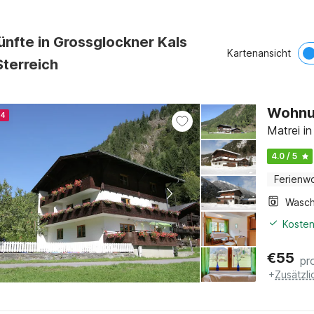
ünfte in Grossglockner Kals
Kartenansicht
Sterreich
Wohnun
24
Matrei in
4.0 / 5
Ferienw
Kosten
€
55
pr
+
Zusätzl