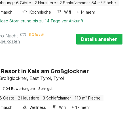
ohnung
·
6 Gäste
·
2 Haustiere
·
2 Schlafzimmer
·
54 m² Fläche
Waschmaschine
Kochnische
Wifi
+ 14 mehr
lose Stornierung bis zu 14 Tage vor Ankunft
ro Nacht
€
173
11 % Rabatt
Details ansehen
iche Kosten
 Resort in Kals am Großglockner
Großglockner, East Tyrol, Tyrol
·
(104 Bewertungen)
Sehr gut
6 Gäste
·
2 Haustiere
·
3 Schlafzimmer
·
110 m² Fläche
Waschmaschine
Wellness
Wifi
+ 17 mehr