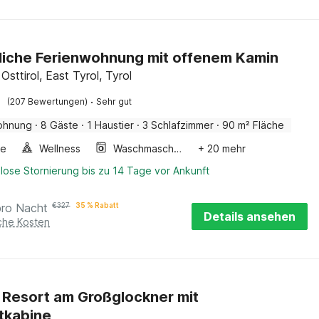
iche Ferienwohnung mit offenem Kamin
 Osttirol, East Tyrol, Tyrol
·
(207 Bewertungen)
Sehr gut
ohnung
·
8 Gäste
·
1 Haustier
·
3 Schlafzimmer
·
90 m² Fläche
ge
Wellness
Waschmaschine
+ 20 mehr
lose Stornierung bis zu 14 Tage vor Ankunft
pro Nacht
€
327
35 % Rabatt
Details ansehen
iche Kosten
 Resort am Großglockner mit
otkabine