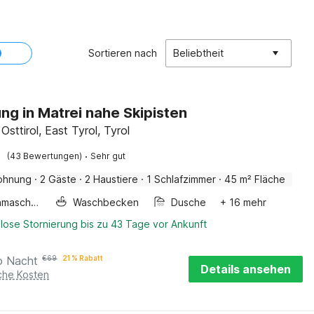
Sortieren nach
Beliebtheit
g in Matrei nahe Skipisten
 Osttirol, East Tyrol, Tyrol
·
(43 Bewertungen)
Sehr gut
ohnung
·
2 Gäste
·
2 Haustiere
·
1 Schlafzimmer
·
45 m² Fläche
Waschmaschine
Waschbecken
Dusche
+ 16 mehr
lose Stornierung bis zu 43 Tage vor Ankunft
o Nacht
€
69
21 % Rabatt
Details ansehen
iche Kosten