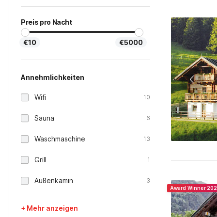
Preis pro Nacht
€10
€5000
Annehmlichkeiten
Wifi
10
Sauna
6
Waschmaschine
13
Grill
1
Außenkamin
3
Award Winner 20
+ Mehr anzeigen