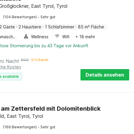
Großglockner, East Tyrol, Tyrol
·
(104 Bewertungen)
Sehr gut
2 Gäste
·
2 Haustiere
·
1 Schlafzimmer
·
85 m² Fläche
Waschmaschine
Wellness
Wifi
+ 18 mehr
lose Stornierung bis zu 43 Tage vor Ankunft
ro Nacht
€
623
51 % Rabatt
iche Kosten
Details ansehen
e available
 am Zettersfeld mit Dolomitenblick
ld, East Tyrol, Tyrol
·
(169 Bewertungen)
Sehr gut