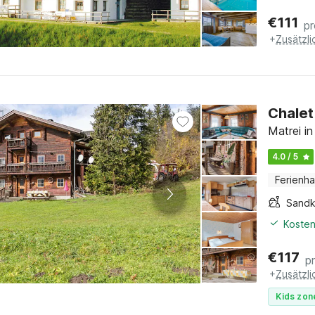
€
111
p
+
Zusätzl
Chalet 
Matrei in
4.0 / 5
Ferienh
Sandk
Kosten
€
117
p
+
Zusätzl
Kids zon