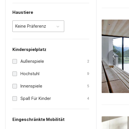
Haustiere
Keine Präferenz
Kinderspielplatz
Außenspiele
2
Hochstuhl
9
Innenspiele
5
Spaß Für Kinder
4
Eingeschränkte Mobilität