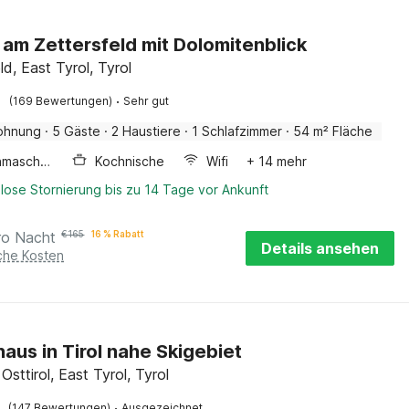
 am Zettersfeld mit Dolomitenblick
ld, East Tyrol, Tyrol
·
(169 Bewertungen)
Sehr gut
ohnung
·
5 Gäste
·
2 Haustiere
·
1 Schlafzimmer
·
54 m² Fläche
Waschmaschine
Kochnische
Wifi
+ 14 mehr
lose Stornierung bis zu 14 Tage vor Ankunft
ro Nacht
€
165
16 % Rabatt
Details ansehen
iche Kosten
haus in Tirol nahe Skigebiet
 Osttirol, East Tyrol, Tyrol
·
(147 Bewertungen)
Ausgezeichnet