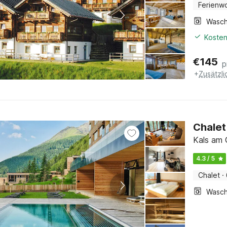
Ferienw
Kosten
€
145
p
+
Zusätzl
Chalet
Kals am 
4.3 / 5
Chalet
·