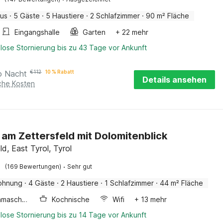
aus
·
5 Gäste
·
5 Haustiere
·
2 Schlafzimmer
·
90 m² Fläche
Eingangshalle
Garten
+ 22 mehr
lose Stornierung bis zu 43 Tage vor Ankunft
o Nacht
€
112
10 % Rabatt
Details ansehen
iche Kosten
 am Zettersfeld mit Dolomitenblick
ld, East Tyrol, Tyrol
·
(169 Bewertungen)
Sehr gut
ohnung
·
4 Gäste
·
2 Haustiere
·
1 Schlafzimmer
·
44 m² Fläche
Waschmaschine
Kochnische
Wifi
+ 13 mehr
lose Stornierung bis zu 14 Tage vor Ankunft