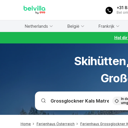
WIZARD MEMBER
+31 
Bel om
Netherlands
België
Frankrijk
Hol di
Skihütten
Groß
In d
umg
Home
Ferienhaus Österreich
Ferienhaus Grossglockner K