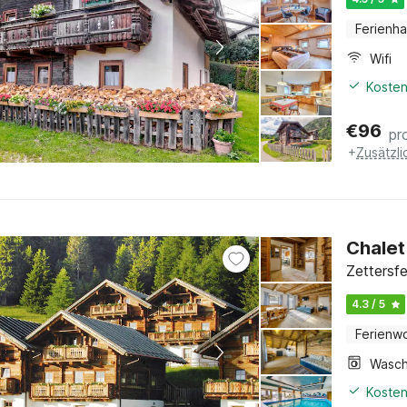
Ferienh
Wifi
Kosten
€
96
pr
+
Zusätzl
Chalet
Zettersfe
4.3 / 5
Ferienw
Kosten