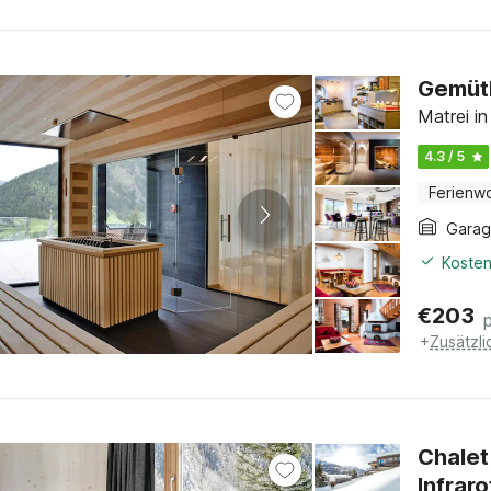
Gemütl
Matrei in
4.3 / 5
Ferienw
Gara
Kosten
€
203
+
Zusätzl
Chalet
Infrar