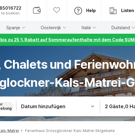
885016722
Help
Listen
 te boeken
Spanje
Oostenrijk
Italië
Duitsland
r bis zu 25 % Rabatt auf Sommeraufenthalte mit dem Code S
, Chalets und Ferienwo
glockner-Kals-Matrei-G
er
Datum hinzufügen
2 Gäste
,
0 H
ebung
als-Matrei
Ferienhaus Grossglockner Kals-Matrei Skigebiete