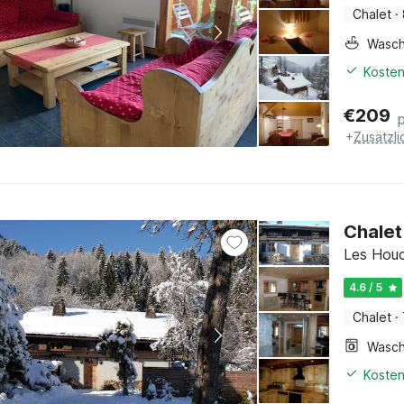
Chalet
·
Wasc
Kosten
€
209
+
Zusätzl
Chalet
Les Houc
4.6 / 5
Chalet
·
Kosten