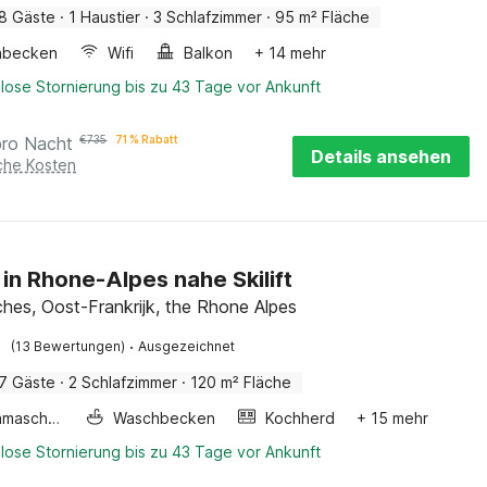
8 Gäste
·
1 Haustier
·
3 Schlafzimmer
·
95 m² Fläche
hbecken
Wifi
Balkon
+ 14 mehr
lose Stornierung bis zu 43 Tage vor Ankunft
pro Nacht
€
735
71 % Rabatt
Details ansehen
iche Kosten
 in Rhone-Alpes nahe Skilift
hes, Oost-Frankrijk, the Rhone Alpes
·
(13 Bewertungen)
Ausgezeichnet
7 Gäste
·
2 Schlafzimmer
·
120 m² Fläche
Waschmaschine
Waschbecken
Kochherd
+ 15 mehr
lose Stornierung bis zu 43 Tage vor Ankunft