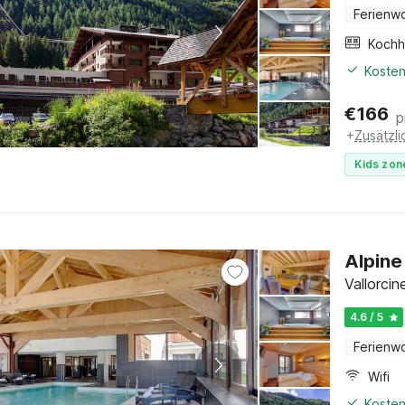
Ferienw
Kochh
Kosten
€
166
p
+
Zusätzl
Kids zon
Alpine
Vallorcin
4.6 / 5
Ferienw
Wifi
Kosten