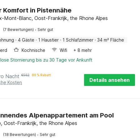
r Komfort in Pistennähe
-Mont-Blanc, Oost-Frankrijk, the Rhone Alpes
·
(7 Bewertungen)
Sehr gut
ohnung
·
4 Gäste
·
1 Haustier
·
1 Schlafzimmer
·
34 m² Fläche
erd
Kochnische
Wifi
+ 8 mehr
lose Stornierung bis zu 30 Tage vor Ankunft
ro Nacht
€
562
80 % Rabatt
Details ansehen
iche Kosten
annendes Alpenappartement am Pool
e, Oost-Frankrijk, the Rhone Alpes
·
(18 Bewertungen)
Sehr gut