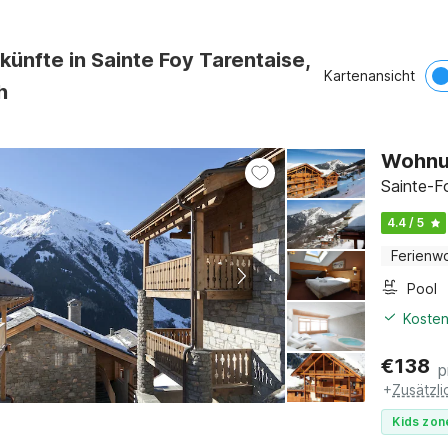
künfte in Sainte Foy Tarentaise,
Kartenansicht
h
Sainte-F
4.4 / 5
Ferienw
Pool
Kosten
€
138
p
+
Zusätzl
Kids zon