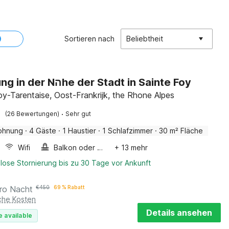
Sortieren nach
Beliebtheit
Wohnung in der Nהhe der Stadt in Sainte Foy
oy-Tarentaise, Oost-Frankrijk, the Rhone Alpes
·
(26 Bewertungen)
Sehr gut
ohnung
·
4 Gäste
·
1 Haustier
·
1 Schlafzimmer
·
30 m² Fläche
Wifi
Balkon oder terrasse
+ 13 mehr
lose Stornierung bis zu 30 Tage vor Ankunft
ro Nacht
€
450
69 % Rabatt
iche Kosten
Details ansehen
e available