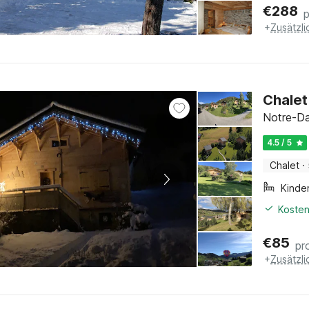
€
288
+
Zusätzl
Chalet
Notre-Da
4.5 / 5
Chalet
·
Kinde
Kosten
€
85
pr
+
Zusätzl