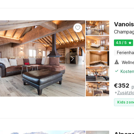
Vanois
Champagn
4.5 / 5
Ferienh
Welln
Kosten
€
352
+
Zusätzl
Kids zon