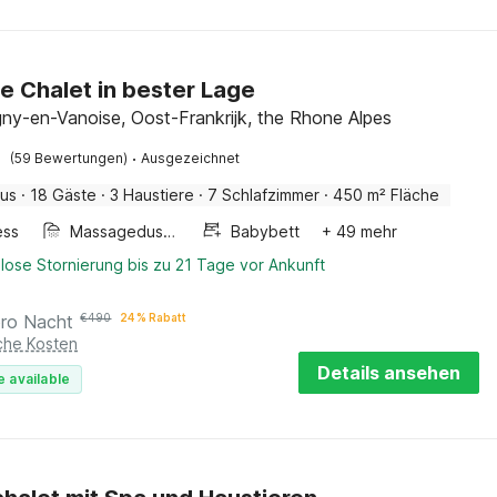
e Chalet in bester Lage
y-en-Vanoise, Oost-Frankrijk, the Rhone Alpes
·
(59 Bewertungen)
Ausgezeichnet
aus
·
18 Gäste
·
3 Haustiere
·
7 Schlafzimmer
·
450 m² Fläche
ess
Massagedusche
Babybett
+ 49 mehr
lose Stornierung bis zu 21 Tage vor Ankunft
pro Nacht
€
490
24 % Rabatt
iche Kosten
Details ansehen
e available