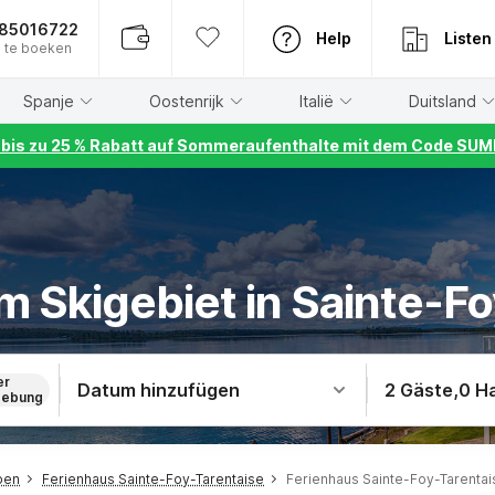
885016722
Help
Listen
 te boeken
Spanje
Oostenrijk
Italië
Duitsland
r bis zu 25 % Rabatt auf Sommeraufenthalte mit dem Code S
m Skigebiet in Sainte-F
er
Datum hinzufügen
2 Gäste
,
0 H
ebung
pen
Ferienhaus Sainte-Foy-Tarentaise
Ferienhaus Sainte-Foy-Tarentai