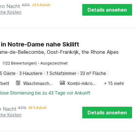
pro Nacht
€
373
24 % Rabatt
Details ansehen
iche Kosten
 in Notre-Dame nahe Skilift
me-de-Bellecombe, Oost-Frankrijk, the Rhone Alpes
·
(122 Bewertungen)
Ausgezeichnet
5 Gäste
·
3 Haustiere
·
1 Schlafzimmer
·
33 m² Fläche
rbett
Waschmaschine
Kombi-mikrowelle
+ 15 mehr
lose Stornierung bis zu 43 Tage vor Ankunft
o Nacht
€
170
49 % Rabatt
Details ansehen
iche Kosten