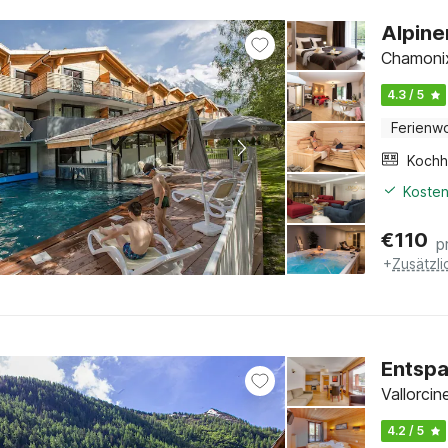
Alpine
Chamonix
4.3 / 5
Ferienw
Kochh
Kosten
€
110
p
+
Zusätzl
Entsp
Vallorcin
4.2 / 5