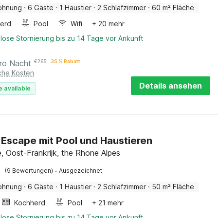
ohnung
·
6 Gäste
·
1 Haustier
·
2 Schlafzimmer
·
60 m² Fläche
erd
Pool
Wifi
+ 20 mehr
lose Stornierung bis zu 14 Tage vor Ankunft
ro Nacht
€
265
35 % Rabatt
iche Kosten
Details ansehen
e available
 Escape mit Pool und Haustieren
e, Oost-Frankrijk, the Rhone Alpes
·
(9 Bewertungen)
Ausgezeichnet
ohnung
·
6 Gäste
·
1 Haustier
·
2 Schlafzimmer
·
50 m² Fläche
Kochherd
Pool
+ 21 mehr
lose Stornierung bis zu 14 Tage vor Ankunft