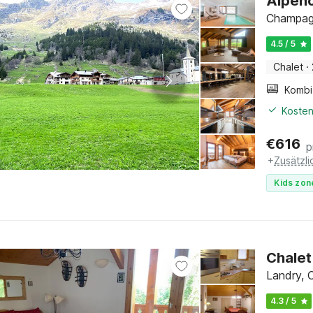
Alpenc
Champagn
4.5 / 5
Chalet
·
Kosten
€
616
p
+
Zusätzl
Kids zon
Chalet
Landry, 
4.3 / 5