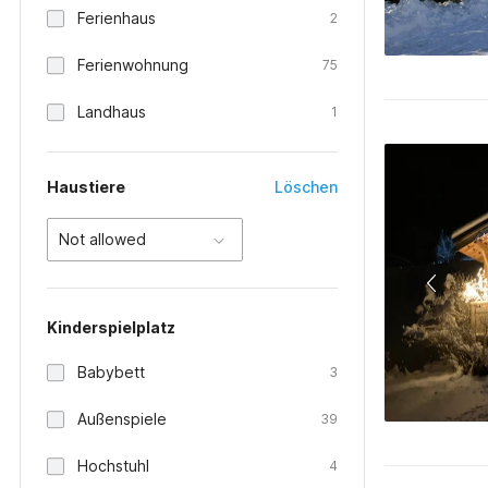
Ferienhaus
2
Ferienwohnung
75
Landhaus
1
Haustiere
Löschen
Not allowed
Kinderspielplatz
Babybett
3
Außenspiele
39
Hochstuhl
4