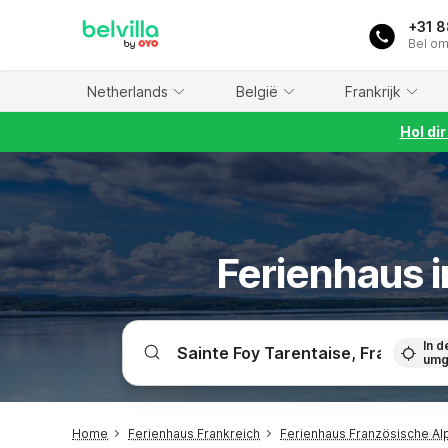
WIZARD MEMBER
+31 
Bel om
Netherlands
België
Frankrijk
Hol di
Ferienhaus i
In d
umg
Home
Ferienhaus Frankreich
Ferienhaus Französische Al