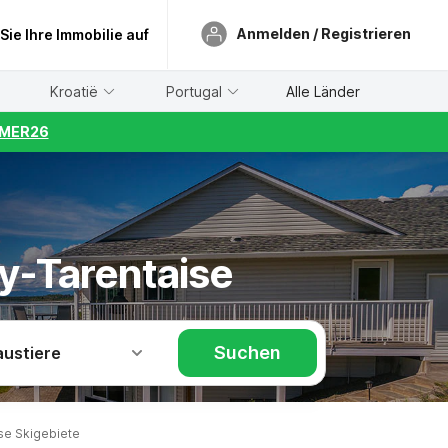
Anmelden / Registrieren
 Sie Ihre Immobilie auf
Kroatië
Portugal
Alle Länder
UMMER26
oy-Tarentaise
Suchen
austiere
se Skigebiete