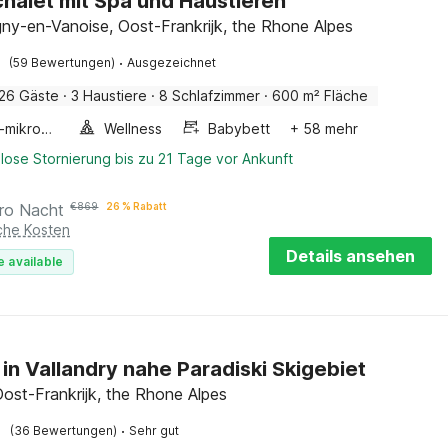
halet mit Spa und Haustieren
y-en-Vanoise, Oost-Frankrijk, the Rhone Alpes
·
(59 Bewertungen)
Ausgezeichnet
26 Gäste
·
3 Haustiere
·
8 Schlafzimmer
·
600 m² Fläche
Kombi-mikrowelle
Wellness
Babybett
+ 58 mehr
lose Stornierung bis zu 21 Tage vor Ankunft
ro Nacht
€
869
26 % Rabatt
iche Kosten
Details ansehen
e available
 in Vallandry nahe Paradiski Skigebiet
Oost-Frankrijk, the Rhone Alpes
·
(36 Bewertungen)
Sehr gut