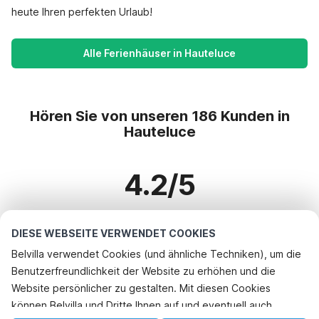
heute Ihren perfekten Urlaub!
Alle Ferienhäuser in Hauteluce
Hören Sie von unseren 186 Kunden in
Hauteluce
4.2/5
Basierend auf mehr als 186 Bewertungen zu 137 Häusern
DIESE WEBSEITE VERWENDET COOKIES
Belvilla verwendet Cookies (und ähnliche Techniken), um die
Benutzerfreundlichkeit der Website zu erhöhen und die
Beliebteste Reiseziele für Urlaub
Rufen Sie an, um zu buchen
Website persönlicher zu gestalten. Mit diesen Cookies
können Belvilla und Dritte Ihnen auf und eventuell auch
Top-Städte mit Top-Annehmlichkeiten für den Urlaub