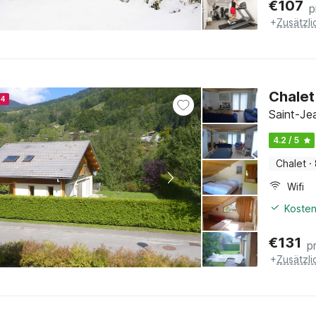
€
107
p
+
Zusätzl
Chalet 
24
Saint-Je
4.2 / 5
Chalet
·
Wifi
Kosten
€
131
p
+
Zusätzl