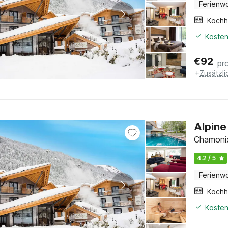
Ferienw
Kochh
Kosten
€
92
pr
+
Zusätzl
Alpine
Chamonix
4.2 / 5
Ferienw
Kochh
Kosten