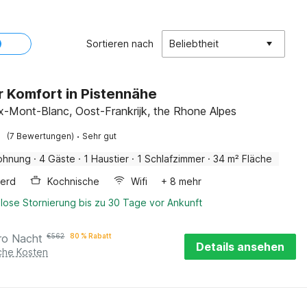
Sortieren nach
Beliebtheit
r Komfort in Pistennähe
-Mont-Blanc, Oost-Frankrijk, the Rhone Alpes
·
(7 Bewertungen)
Sehr gut
ohnung
·
4 Gäste
·
1 Haustier
·
1 Schlafzimmer
·
34 m² Fläche
erd
Kochnische
Wifi
+ 8 mehr
lose Stornierung bis zu 30 Tage vor Ankunft
ro Nacht
€
562
80 % Rabatt
Details ansehen
iche Kosten