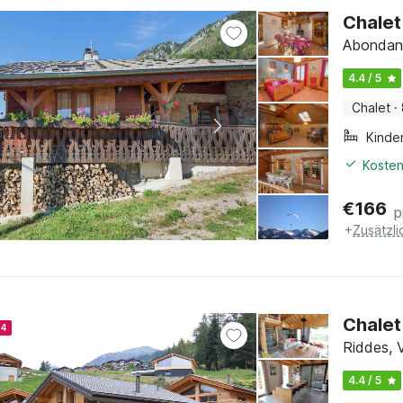
Chalet
Abondanc
4.4 / 5
Chalet
·
Kinde
Kosten
€
166
p
+
Zusätzl
Chalet
24
Riddes, V
4.4 / 5