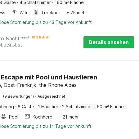
8 Gäste
·
4 Schlafzimmer
·
160 m² Fläche
ess
Wifi
Trockner
+ 25 mehr
lose Stornierung bis zu 43 Tage vor Ankunft
ro Nacht
€
281
10 % Rabatt
Details ansehen
iche Kosten
 Escape mit Pool und Haustieren
e, Oost-Frankrijk, the Rhone Alpes
·
(9 Bewertungen)
Ausgezeichnet
ohnung
·
6 Gäste
·
1 Haustier
·
2 Schlafzimmer
·
50 m² Fläche
Pool
Kochherd
+ 21 mehr
lose Stornierung bis zu 14 Tage vor Ankunft