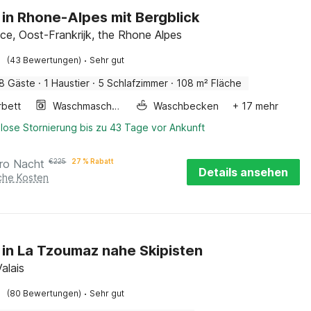
 in Rhone-Alpes mit Bergblick
e, Oost-Frankrijk, the Rhone Alpes
·
(43 Bewertungen)
Sehr gut
8 Gäste
·
1 Haustier
·
5 Schlafzimmer
·
108 m² Fläche
rbett
Waschmaschine
Waschbecken
+ 17 mehr
lose Stornierung bis zu 43 Tage vor Ankunft
ro Nacht
€
225
27 % Rabatt
Details ansehen
iche Kosten
 in La Tzoumaz nahe Skipisten
alais
·
(80 Bewertungen)
Sehr gut