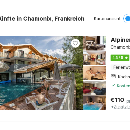
ünfte in Chamonix, Frankreich
Kartenansicht
Alpine
Chamonix
4.3 / 5
Ferienw
Kochh
Kosten
€
110
p
+
Zusätzl