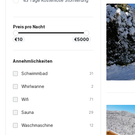
43 Tage Kostenlose Stornierung
Preis pro Nacht
€10
€5000
Annehmlichkeiten
Schwimmbad
31
Whirlwanne
2
Wifi
71
Sauna
29
Waschmaschine
12