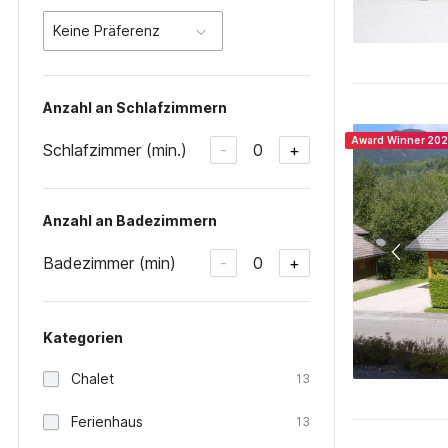
Keine Präferenz
Anzahl an Schlafzimmern
Award Winner 20
Schlafzimmer (min.)
0
-
+
Anzahl an Badezimmern
Badezimmer (min)
0
-
+
Kategorien
Chalet
13
Ferienhaus
13