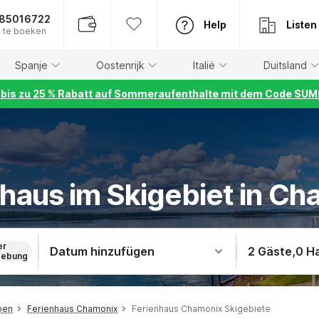
885016722
Help
Listen
 te boeken
Spanje
Oostenrijk
Italië
Duitsland
r bis zu 25 % Rabatt auf Sommeraufenthalte mit dem Code S
haus im Skigebiet in C
er
Datum hinzufügen
2 Gäste
,
0 H
ebung
pen
Ferienhaus Chamonix
Ferienhaus Chamonix Skigebiete