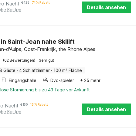
ro Nacht
€
428
74 % Rabatt
Details ansehen
iche Kosten
in Saint-Jean nahe Skilift
an-d'Aulps, Oost-Frankrijk, the Rhone Alpes
·
(62 Bewertungen)
Sehr gut
8 Gäste
·
4 Schlafzimmer
·
100 m² Fläche
Eingangshalle
Dvd-spieler
+ 25 mehr
lose Stornierung bis zu 43 Tage vor Ankunft
ro Nacht
€
150
13 % Rabatt
Details ansehen
iche Kosten