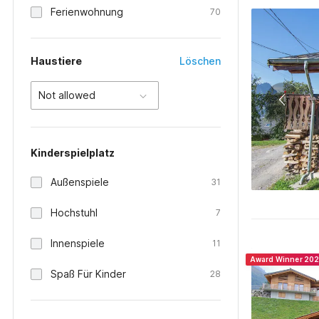
Ferienwohnung
70
Haustiere
Löschen
Not allowed
Kinderspielplatz
Außenspiele
31
Hochstuhl
7
Innenspiele
11
Award Winner 20
Spaß Für Kinder
28