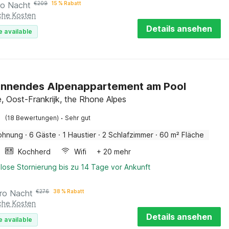
ro Nacht
€
209
15 % Rabatt
iche Kosten
Details ansehen
e available
annendes Alpenappartement am Pool
e, Oost-Frankrijk, the Rhone Alpes
·
(18 Bewertungen)
Sehr gut
ohnung
·
6 Gäste
·
1 Haustier
·
2 Schlafzimmer
·
60 m² Fläche
Kochherd
Wifi
+ 20 mehr
lose Stornierung bis zu 14 Tage vor Ankunft
ro Nacht
€
276
38 % Rabatt
iche Kosten
Details ansehen
e available