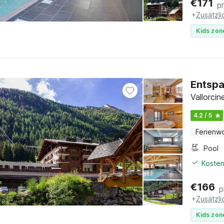
€
171
p
+
Zusätzl
Kids zon
Entsp
Vallorcin
4.2 / 5
Ferienw
Pool
Kosten
€
166
p
+
Zusätzl
Kids zon