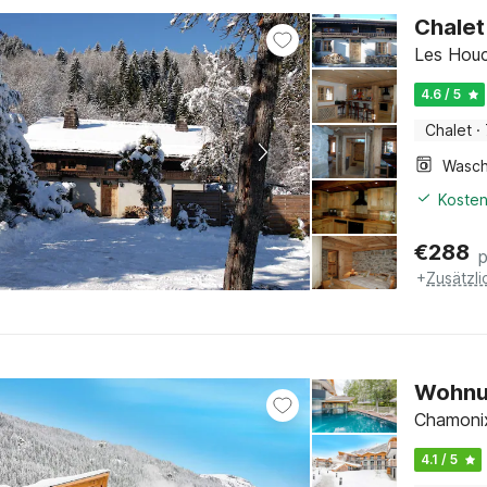
Chalet
Les Houc
4.6 / 5
Chalet
·
Kosten
€
288
+
Zusätzl
Wohnun
Chamonix
4.1 / 5