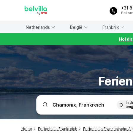
WIZARD MEMBER
+31 
Bel om
Netherlands
België
Frankrijk
Hol di
Ferien
In d
umg
Home
Ferienhaus Frankreich
Ferienhaus Französische Al