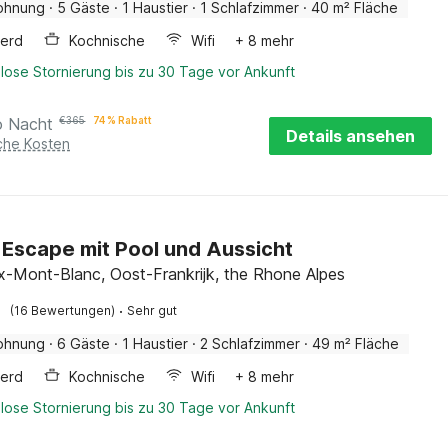
ohnung
·
5 Gäste
·
1 Haustier
·
1 Schlafzimmer
·
40 m² Fläche
erd
Kochnische
Wifi
+ 8 mehr
lose Stornierung bis zu 30 Tage vor Ankunft
o Nacht
€
365
74 % Rabatt
Details ansehen
iche Kosten
 Escape mit Pool und Aussicht
-Mont-Blanc, Oost-Frankrijk, the Rhone Alpes
·
(16 Bewertungen)
Sehr gut
ohnung
·
6 Gäste
·
1 Haustier
·
2 Schlafzimmer
·
49 m² Fläche
erd
Kochnische
Wifi
+ 8 mehr
lose Stornierung bis zu 30 Tage vor Ankunft