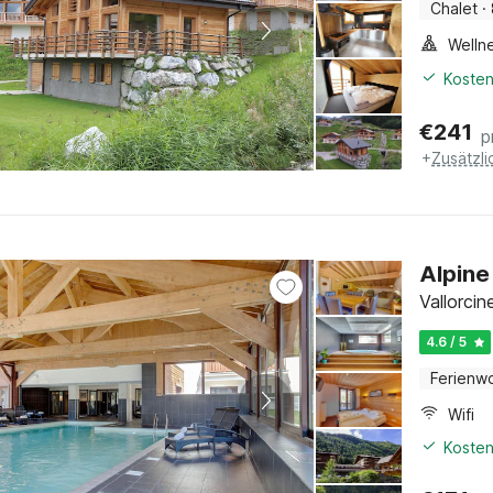
Chalet
·
Welln
Kosten
€
241
p
+
Zusätzl
Alpine
Vallorcin
4.6 / 5
Ferienw
Wifi
Kosten