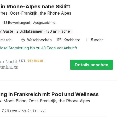
 in Rhone-Alpes nahe Skilift
hes, Oost-Frankrijk, the Rhone Alpes
·
(13 Bewertungen)
Ausgezeichnet
7 Gäste
·
2 Schlafzimmer
·
120 m² Fläche
Waschmaschine
Waschbecken
Kochherd
+ 15 mehr
lose Stornierung bis zu 43 Tage vor Ankunft
pro Nacht
€
373
24 % Rabatt
Details ansehen
iche Kosten
g in Frankreich mit Pool und Wellness
-Mont-Blanc, Oost-Frankrijk, the Rhone Alpes
·
(16 Bewertungen)
Sehr gut