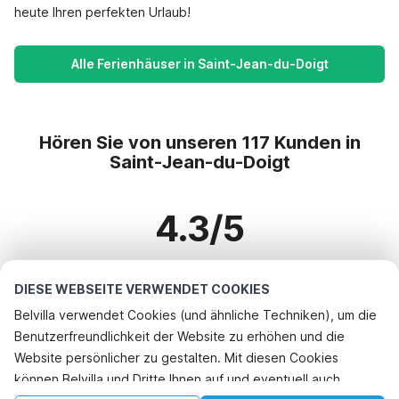
heute Ihren perfekten Urlaub!
Alle Ferienhäuser in Saint-Jean-du-Doigt
Hören Sie von unseren 117 Kunden in
Saint-Jean-du-Doigt
4.3/5
Basierend auf mehr als 117 Bewertungen zu 99 Häusern
DIESE WEBSEITE VERWENDET COOKIES
Belvilla verwendet Cookies (und ähnliche Techniken), um die
Benutzerfreundlichkeit der Website zu erhöhen und die
Beliebteste Reiseziele für Urlaub
Website persönlicher zu gestalten. Mit diesen Cookies
können Belvilla und Dritte Ihnen auf und eventuell auch
Top-Städte mit Top-Annehmlichkeiten für den Urlaub