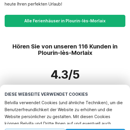
heute Ihren perfekten Urlaub!
Alle Ferienhäuser in Plourin-lès-Morlaix
Hören Sie von unseren 116 Kunden in
Plourin-lès-Morlaix
4.3/5
Basierend auf mehr als 116 Bewertungen zu 98 Häusern
DIESE WEBSEITE VERWENDET COOKIES
Belvilla verwendet Cookies (und ähnliche Techniken), um die
Benutzerfreundlichkeit der Website zu erhöhen und die
Beliebteste Reiseziele für Urlaub
Website persönlicher zu gestalten. Mit diesen Cookies
können Belvilla und Dritte Ihnen auf und eventuell auch
Top-Städte mit Top-Annehmlichkeiten für den Urlaub