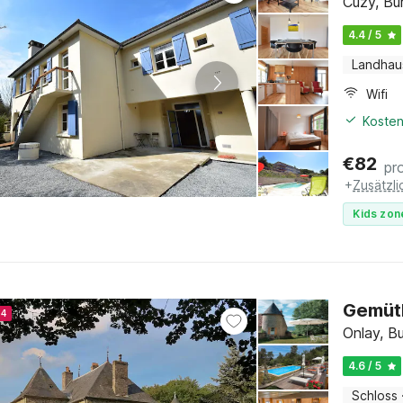
Cuzy, Bu
4.4 / 5
Landhau
Wifi
Kosten
€
82
pr
+
Zusätzl
Kids zon
Gemütl
24
Onlay, B
4.6 / 5
Schloss