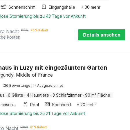
Sonnenschirm
Eingangshalle
+ 30 mehr
lose Stornierung bis zu 43 Tage vor Ankunft
pro Nacht
€
355
26 % Rabatt
Details ansehen
iche Kosten
haus in Luzy mit eingezäuntem Garten
rgundy, Middle of France
·
(36 Bewertungen)
Ausgezeichnet
aus
·
6 Gäste
·
4 Haustiere
·
3 Schlafzimmer
·
90 m² Fläche
Waschmaschine
Pool
Kochherd
+ 20 mehr
lose Stornierung bis zu 21 Tage vor Ankunft
ro Nacht
€
263
61 % Rabatt