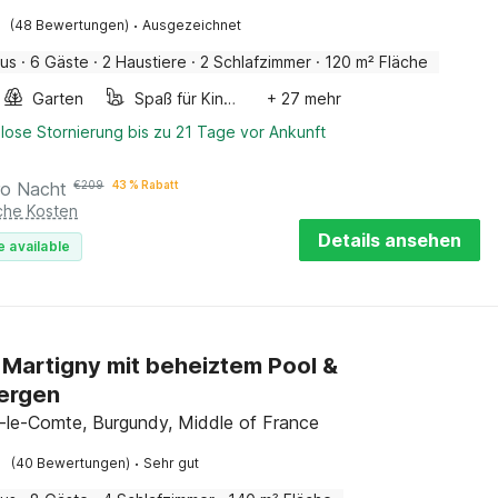
·
(48 Bewertungen)
Ausgezeichnet
aus
·
6 Gäste
·
2 Haustiere
·
2 Schlafzimmer
·
120 m² Fläche
Garten
Spaß für Kinder
+ 27 mehr
lose Stornierung bis zu 21 Tage vor Ankunft
ro Nacht
€
209
43 % Rabatt
iche Kosten
Details ansehen
e available
in Martigny mit beheiztem Pool &
ergen
-le-Comte, Burgundy, Middle of France
·
(40 Bewertungen)
Sehr gut