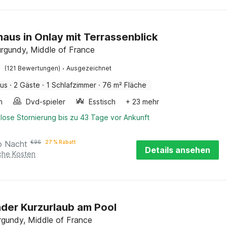
haus in Onlay mit Terrassenblick
urgundy, Middle of France
·
(121 Bewertungen)
Ausgezeichnet
aus
·
2 Gäste
·
1 Schlafzimmer
·
76 m² Fläche
n
Dvd-spieler
Esstisch
+ 23 mehr
lose Stornierung bis zu 43 Tage vor Ankunft
o Nacht
€
96
27 % Rabatt
Details ansehen
iche Kosten
der Kurzurlaub am Pool
rgundy, Middle of France