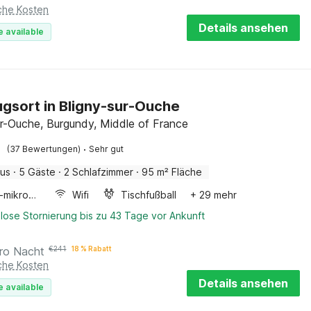
iche Kosten
Details ansehen
e available
gsort in Bligny-sur-Ouche
ur-Ouche, Burgundy, Middle of France
·
(37 Bewertungen)
Sehr gut
aus
·
5 Gäste
·
2 Schlafzimmer
·
95 m² Fläche
Kombi-mikrowelle
Wifi
Tischfußball
+ 29 mehr
lose Stornierung bis zu 43 Tage vor Ankunft
ro Nacht
€
241
18 % Rabatt
iche Kosten
Details ansehen
e available