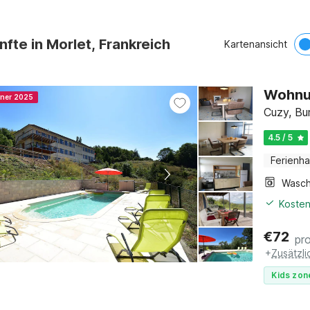
nfte in Morlet, Frankreich
Kartenansicht
Wohnun
nner 2025
Cuzy, Bu
4.5 / 5
Ferienh
Kosten
€
72
pr
+
Zusätzl
Kids zon