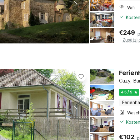
Wifi
Kosten
€
249
+
Zusätzl
Ferien
Cuzy, Bu
4.5 / 5
Ferienh
Kosten
€
102
p