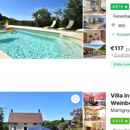
4.5 / 5
Ferienh
Wifi
Kosten
€
117
p
+
Zusätzl
Kids zon
Villa 
Weinb
Martigny
4.2 / 5