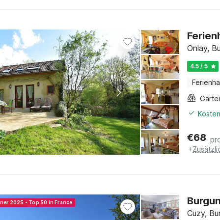
Ferien
Onlay, B
4.5 / 5
Ferienh
Garte
Kosten
€
68
pr
+
Zusätzl
Burgun
nner 2025 - Top 50 in France
Cuzy, Bu