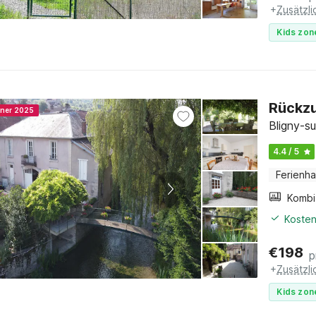
+
Zusätzl
Kids zon
Rückzu
nner 2025
Bligny-s
4.4 / 5
Ferienh
Kosten
€
198
p
+
Zusätzl
Kids zon