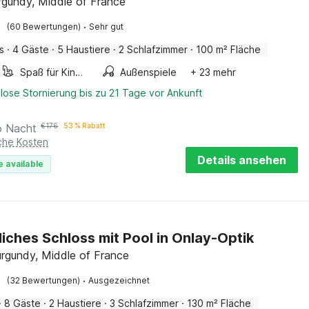
rgundy, Middle of France
·
(60 Bewertungen)
Sehr gut
s
·
4 Gäste
·
5 Haustiere
·
2 Schlafzimmer
·
100 m² Fläche
Spaß für Kinder
Außenspiele
+ 23 mehr
lose Stornierung bis zu 21 Tage vor Ankunft
o Nacht
€
176
53 % Rabatt
iche Kosten
Details ansehen
e available
iches Schloss mit Pool in Onlay-Optik
urgundy, Middle of France
·
(32 Bewertungen)
Ausgezeichnet
·
8 Gäste
·
2 Haustiere
·
3 Schlafzimmer
·
130 m² Fläche