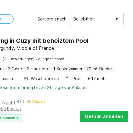
Sortieren nach
Beliebtheit
g in Cuzy mit beheiztem Pool
rgundy, Middle of France
·
(33 Bewertungen)
Ausgezeichnet
aus
·
3 Gäste
·
3 Haustiere
·
1 Schlafzimmer
·
70 m² Fläche
Waschmaschine
Waschbecken
Pool
+ 17 mehr
lose Stornierung bis zu 21 Tage vor Ankunft
o Nacht
€
142
48 % Rabatt
iche Kosten
Details ansehen
e available