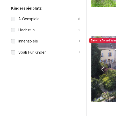
Kinderspielplatz
Außenspiele
8
Hochstuhl
2
Innenspiele
Belvilla Award Wi
1
Spaß Für Kinder
7