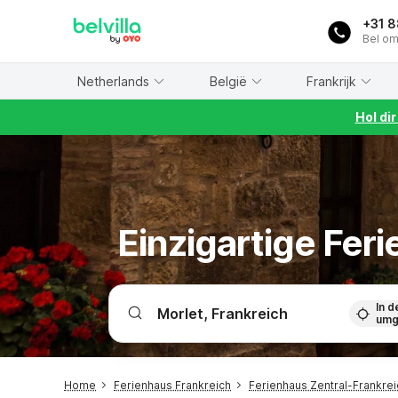
WIZARD MEMBER
+31 
Bel om
Netherlands
België
Frankrijk
Hol di
Einzigartige Fer
In d
umg
Home
Ferienhaus Frankreich
Ferienhaus Zentral-Frankrei