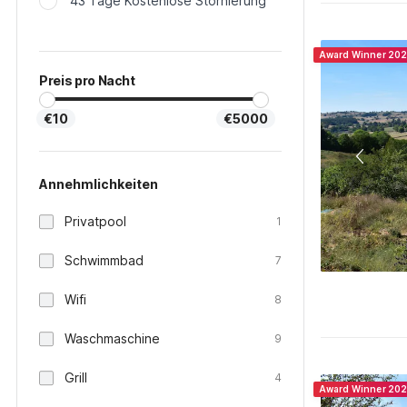
43 Tage Kostenlose Stornierung
Award Winner 20
Preis pro Nacht
€10
€5000
Annehmlichkeiten
Privatpool
1
Schwimmbad
7
Wifi
8
Waschmaschine
9
Grill
4
Award Winner 20