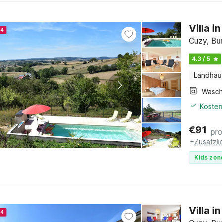
Villa 
24
Cuzy, Bu
4.3 / 5
Landhau
Kosten
€
91
pr
+
Zusätzl
Kids zon
Villa 
24