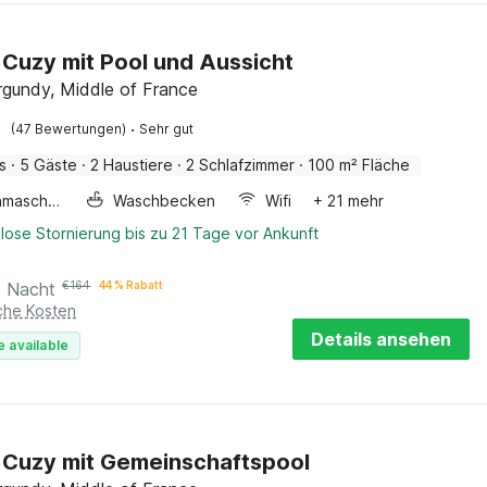
in Cuzy mit Pool und Aussicht
rgundy, Middle of France
·
(47 Bewertungen)
Sehr gut
s
·
5 Gäste
·
2 Haustiere
·
2 Schlafzimmer
·
100 m² Fläche
Waschmaschine
Waschbecken
Wifi
+ 21 mehr
lose Stornierung bis zu 21 Tage vor Ankunft
o Nacht
€
164
44 % Rabatt
iche Kosten
Details ansehen
e available
in Cuzy mit Gemeinschaftspool