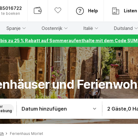
885016722
Help
Listen
 te boeken
Spanje
Oostenrijk
Italië
Duitsland
r bis zu 25 % Rabatt auf Sommeraufenthalte mit dem Code S
ienhäuser und Ferienwo
er
Datum hinzufügen
2 Gäste
,
0 H
ebung
ch
Ferienhaus Morlet