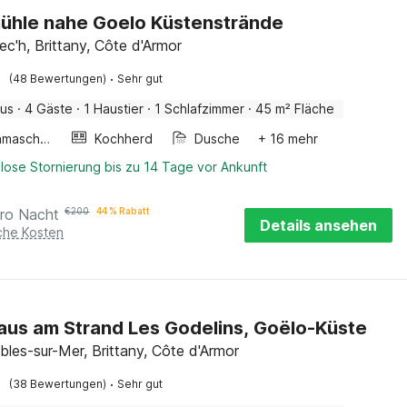
ühle nahe Goelo Küstenstrände
'h, Brittany, Côte d'Armor
·
(48 Bewertungen)
Sehr gut
aus
·
4 Gäste
·
1 Haustier
·
1 Schlafzimmer
·
45 m² Fläche
Waschmaschine
Kochherd
Dusche
+ 16 mehr
lose Stornierung bis zu 14 Tage vor Ankunft
ro Nacht
€
200
44 % Rabatt
Details ansehen
iche Kosten
aus am Strand Les Godelins, Goëlo-Küste
bles-sur-Mer, Brittany, Côte d'Armor
·
(38 Bewertungen)
Sehr gut