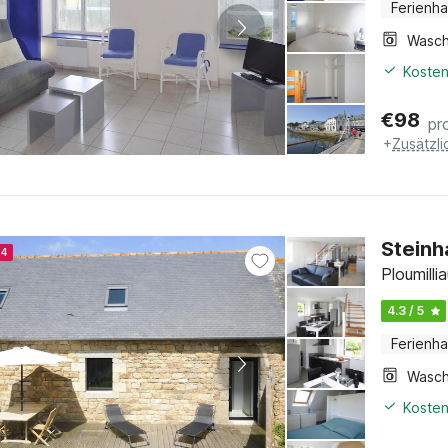
Ferienh
Kosten
€
98
pr
+
Zusätzl
Steinh
24
Ploumilli
4.3 / 5
Ferienh
Kosten