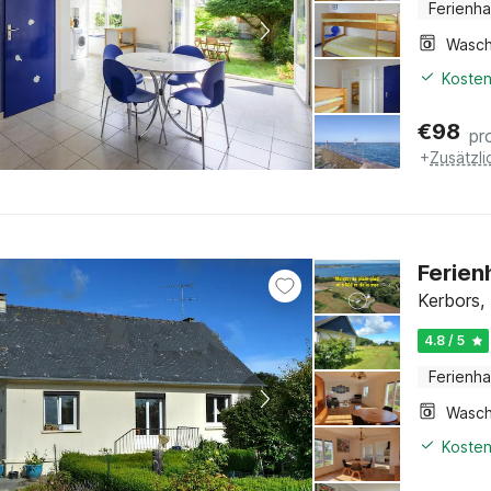
Ferienh
Kosten
€
98
pr
+
Zusätzl
Ferien
Kerbors, 
4.8 / 5
Ferienh
Kosten