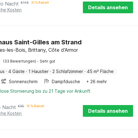
ro Nacht
€
149
21 % Rabatt
Details ansehen
iche Kosten
haus Saint-Gilles am Strand
les-les-Bois, Brittany, Côte d'Armor
·
(33 Bewertungen)
Sehr gut
aus
·
4 Gäste
·
1 Haustier
·
2 Schlafzimmer
·
45 m² Fläche
Sonnenschirm
Dampfdusche
+ 26 mehr
lose Stornierung bis zu 21 Tage vor Ankunft
o Nacht
€
95
15 % Rabatt
Details ansehen
iche Kosten