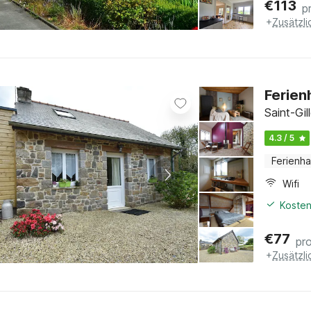
€
113
p
+
Zusätzl
Ferien
Saint-Gil
4.3 / 5
Ferienh
Wifi
Kosten
€
77
pr
+
Zusätzl