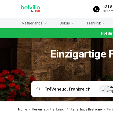
WIZARD MEMBER
+31 
Bel om
Netherlands
België
Frankrijk
Hol di
Einzigartige
In d
umg
Home
Ferienhaus Frankreich
Ferienhaus Bretagne
Fer