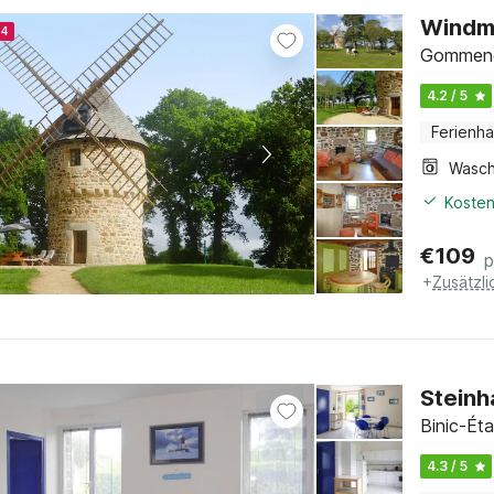
Windm
24
Gommenec
4.2 / 5
Ferienh
Kosten
€
109
p
+
Zusätzl
Steinh
Binic-Éta
4.3 / 5