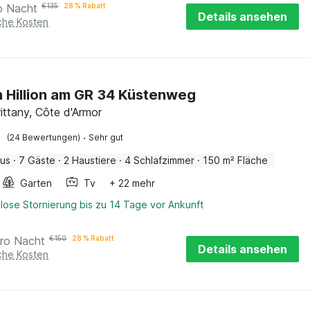
o Nacht
€
135
28 % Rabatt
Details ansehen
iche Kosten
n Hillion am GR 34 Küstenweg
Brittany, Côte d'Armor
·
(24 Bewertungen)
Sehr gut
aus
·
7 Gäste
·
2 Haustiere
·
4 Schlafzimmer
·
150 m² Fläche
Garten
Tv
+ 22 mehr
lose Stornierung bis zu 14 Tage vor Ankunft
ro Nacht
€
150
28 % Rabatt
Details ansehen
iche Kosten