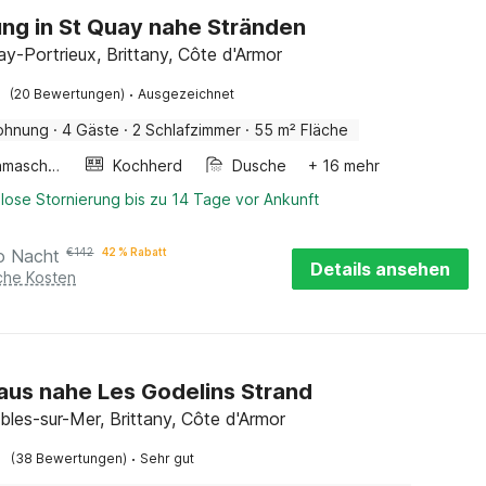
g in St Quay nahe Stränden
ay-Portrieux, Brittany, Côte d'Armor
·
(20 Bewertungen)
Ausgezeichnet
ohnung
·
4 Gäste
·
2 Schlafzimmer
·
55 m² Fläche
Waschmaschine
Kochherd
Dusche
+ 16 mehr
lose Stornierung bis zu 14 Tage vor Ankunft
o Nacht
€
142
42 % Rabatt
Details ansehen
iche Kosten
aus nahe Les Godelins Strand
bles-sur-Mer, Brittany, Côte d'Armor
·
(38 Bewertungen)
Sehr gut