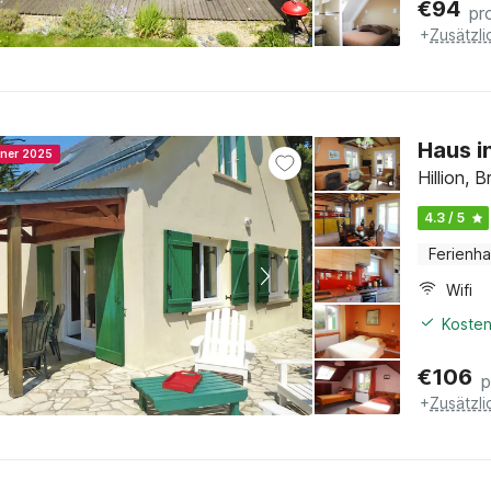
€
94
pr
+
Zusätzl
Haus i
nner 2025
Hillion, 
4.3 / 5
Ferienh
Wifi
Kosten
€
106
p
+
Zusätzl