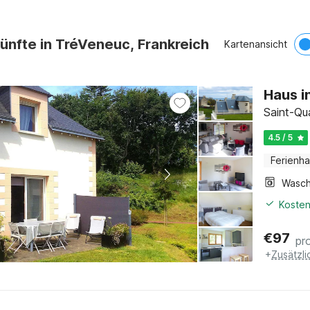
ünfte in TréVeneuc, Frankreich
Kartenansicht
Haus i
Saint-Qu
4.5 / 5
Ferienh
Kosten
€
97
pr
+
Zusätzl