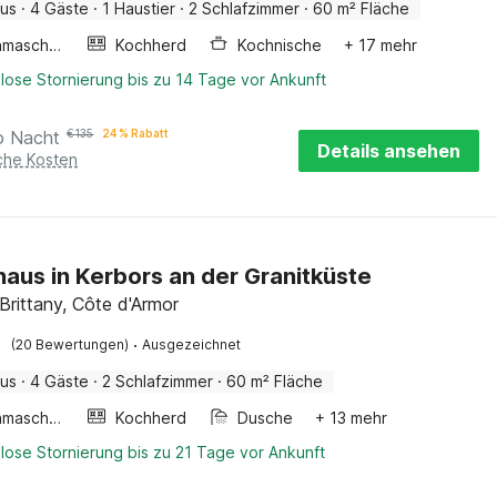
aus
·
4 Gäste
·
1 Haustier
·
2 Schlafzimmer
·
60 m² Fläche
Waschmaschine
Kochherd
Kochnische
+ 17 mehr
lose Stornierung bis zu 14 Tage vor Ankunft
o Nacht
€
135
24 % Rabatt
Details ansehen
iche Kosten
haus in Kerbors an der Granitküste
Brittany, Côte d'Armor
·
(20 Bewertungen)
Ausgezeichnet
aus
·
4 Gäste
·
2 Schlafzimmer
·
60 m² Fläche
Waschmaschine
Kochherd
Dusche
+ 13 mehr
lose Stornierung bis zu 21 Tage vor Ankunft