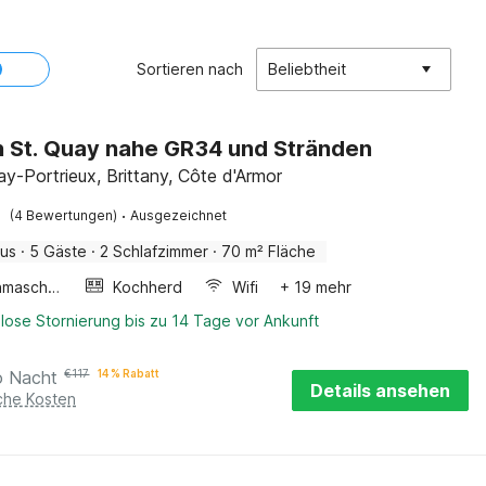
Sortieren nach
Beliebtheit
n St. Quay nahe GR34 und Stränden
ay-Portrieux, Brittany, Côte d'Armor
·
(4 Bewertungen)
Ausgezeichnet
aus
·
5 Gäste
·
2 Schlafzimmer
·
70 m² Fläche
Waschmaschine
Kochherd
Wifi
+ 19 mehr
lose Stornierung bis zu 14 Tage vor Ankunft
o Nacht
€
117
14 % Rabatt
Details ansehen
iche Kosten