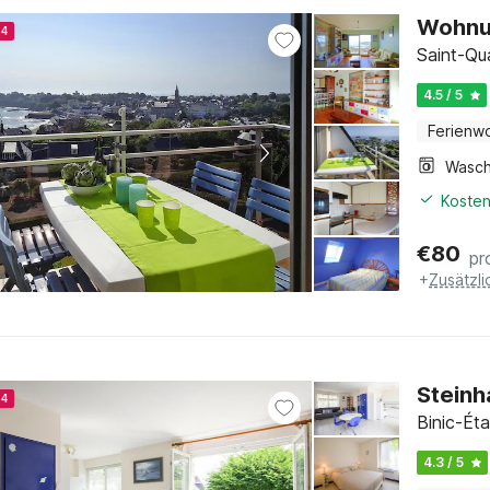
Wohnun
24
Saint-Qu
4.5 / 5
Ferienw
Kosten
€
80
pr
+
Zusätzl
Steinh
24
Binic-Éta
4.3 / 5