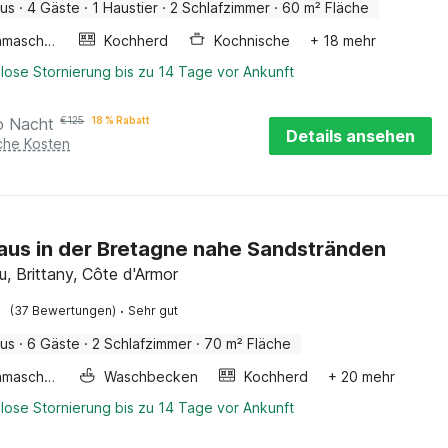
aus
·
4 Gäste
·
1 Haustier
·
2 Schlafzimmer
·
60 m² Fläche
Waschmaschine
Kochherd
Kochnische
+ 18 mehr
lose Stornierung bis zu 14 Tage vor Ankunft
o Nacht
€
125
18 % Rabatt
Details ansehen
iche Kosten
aus in der Bretagne nahe Sandstränden
au, Brittany, Côte d'Armor
·
(37 Bewertungen)
Sehr gut
aus
·
6 Gäste
·
2 Schlafzimmer
·
70 m² Fläche
Waschmaschine
Waschbecken
Kochherd
+ 20 mehr
lose Stornierung bis zu 14 Tage vor Ankunft