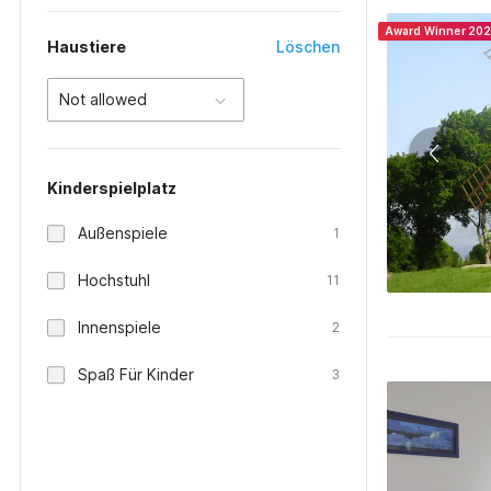
Award Winner 20
Haustiere
Löschen
Not allowed
Kinderspielplatz
Außenspiele
1
Hochstuhl
11
Innenspiele
2
Spaß Für Kinder
3