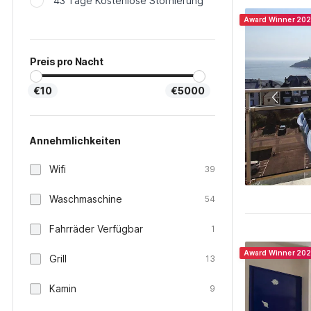
43 Tage Kostenlose Stornierung
Award Winner 20
Preis pro Nacht
€10
€5000
Annehmlichkeiten
Wifi
39
Waschmaschine
54
Fahrräder Verfügbar
1
Award Winner 20
Grill
13
Kamin
9