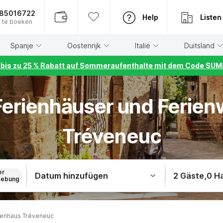
885016722
Help
Listen
 te boeken
Spanje
Oostenrijk
Italië
Duitsland
r bis zu 25 % Rabatt auf Sommeraufenthalte mit dem Code S
 Ferienhäuser und Ferie
Tréveneuc
er
Datum hinzufügen
2 Gäste
,
0 H
ebung
ienhaus Tréveneuc